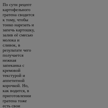
По сути рецепт
картофельного
гратена сводится
к тому, чтобы
тонко нарезать и
запечь картошку,
залив её смесью
молока и
сливок, в
результате чего
получается
нежная
запеканка с
кремовой
текстурой и
аппетитной
корочкой. Но,
как водится, в
приготовлении
гратена тоже
есть свои