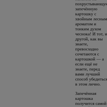
похрустывающу
запечённую
картошку с
хвойным лесным
ароматом и
тонким духом
чеснока! И тот, 
другой, как вы
знаете,
превосходно
сочетаются с
картошкой — а
если ещё не
знаете, перед
вами лучший
способ убедитьс
в этом лично.
Запечённая
картошка
получится самой