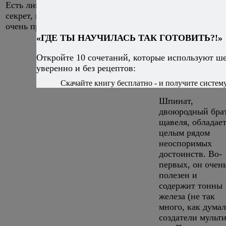
Есть лишь один
секрет, и он
очень прост…
«ГДЕ ТЫ НАУЧИЛАСЬ ТАК ГОТОВИТЬ?!»
Откройте 10 сочетаний, которые используют ш
Жареный
уверенно и без рецептов:
шпинат с
чесноком
Скачайте книгу бесплатно - и получите систему,
Шпинат,
двоюродный бра
щавеля, обладае
целым рядом
неоспоримых
достоинств. Во-
первых, он очен
полезен и
содержит тонны
железа (не так
много, как дума
создатели мульт