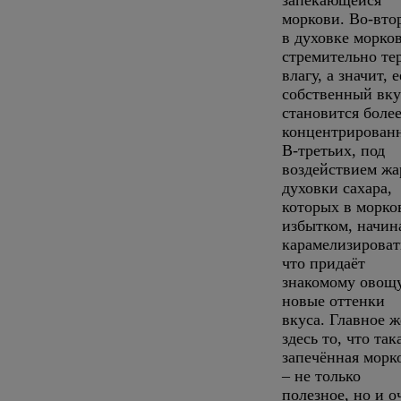
запекающейся
моркови. Во-вто
в духовке морко
стремительно те
влагу, а значит, е
собственный вку
становится боле
концентрирован
В-третьих, под
воздействием жа
духовки сахара,
которых в морко
избытком, начин
карамелизироват
что придаёт
знакомому овощ
новые оттенки
вкуса. Главное ж
здесь то, что так
запечённая морк
– не только
полезное, но и о