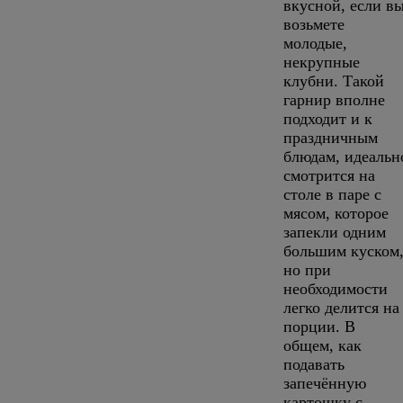
вкусной, если в
возьмете
молодые,
некрупные
клубни. Такой
гарнир вполне
подходит и к
праздничным
блюдам, идеальн
смотрится на
столе в паре с
мясом, которое
запекли одним
большим куском
но при
необходимости
легко делится на
порции. В
общем, как
подавать
запечённую
картошку с