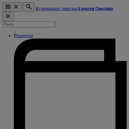
Кулинарные заметки
Алексея Онегина
Рецепты