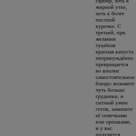
гарнир, хоть к
жирной утке,
хоть к более
постной
курочке. С
третьей, при
желании
тушёная
красная капуста
непринуждённо
превращается
во вполне
самостоятельное
блюдо: возьмите
чуть больше
грудинки, и
сытный ужин
готов, замените
её семечками
или орешками,
и у вас
получится