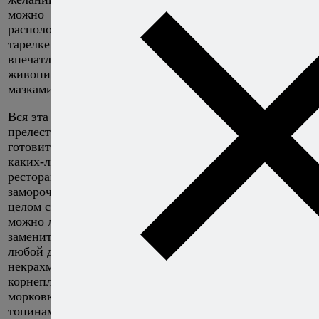
можно
расположить на
тарелке
впечатляющими
живописными
мазками.
Вся эта
прелесть
готовится без
каких-либо
ресторанных
заморочек, и в
целом сельдерей
можно легко
заменить на
любой другой
некрахмалистый
корнеплод, от
морковки до
топинамбура.