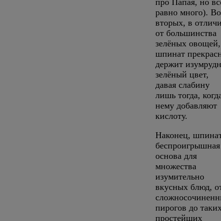
про Папая, но вс
равно много). Во
вторых, в отлич
от большинства
зелёных овощей,
шпинат прекрас
держит изумрудн
зелёный цвет,
давая слабину
лишь тогда, когд
нему добавляют
кислоту.
Наконец, шпинат
беспроигрышная
основа для
множества
изумительно
вкусных блюд, о
сложносочиненн
пирогов до таки
простейших