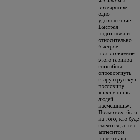
чесноком и
розмарином —
одно
удовольствие.
Быстрая
подготовка и
относительно
быстрое
приготовление
этого гарнира
способны
опровергнуть
старую русскую
пословицу
«поспешишь —
людей
насмешишь».
Посмотрел бы я
на того, кто буде
смеяться, а не с
аппетитом
налегать на