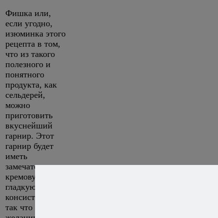
Фишка или,
если угодно,
изюминка этого
рецепта в том,
что из такого
полезного и
понятного
продукта, как
сельдерей,
можно
приготовить
вкуснейший
гарнир. Этот
гарнир будет
иметь
замечательную
кремовую,
гладкую
консистенцию,
так что при
желании его