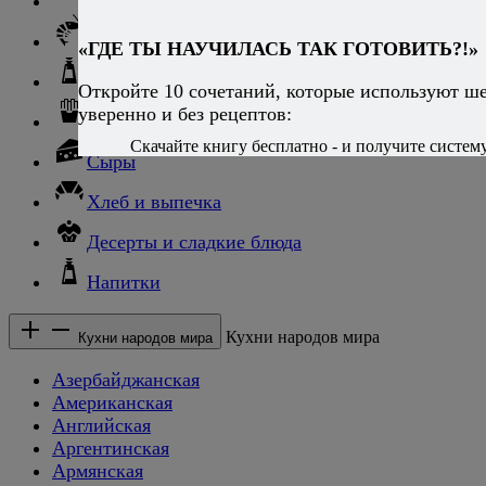
Рыба
Морепродукты
«ГДЕ ТЫ НАУЧИЛАСЬ ТАК ГОТОВИТЬ?!»
Соусы и блюда с ними
Откройте 10 сочетаний, которые используют ш
уверенно и без рецептов:
Гарниры
Скачайте книгу бесплатно - и получите систему,
Сыры
Хлеб и выпечка
Десерты и сладкие блюда
Напитки
Кухни народов мира
Кухни народов мира
Азербайджанская
Американская
Английская
Аргентинская
Армянская