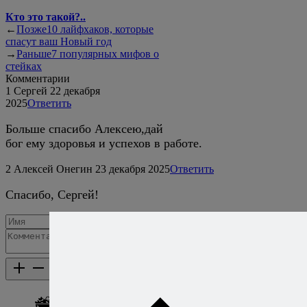
Кто это такой?..
←
Позже
10 лайфхаков, которые
спасут ваш Новый год
→
Раньше
7 популярных мифов о
стейках
Комментарии
1
Сергей
22 декабря
2025
Ответить
Больше спасибо Алексею,дай
бог ему здоровья и успехов в работе.
2
Алексей Онегин
23 декабря 2025
Ответить
Спасибо, Сергей!
Добавить комментарий
Каталог рецептов
Каталог рецептов