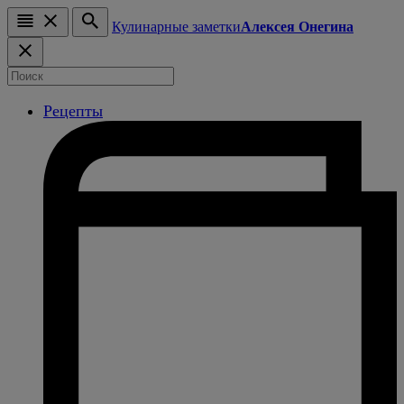
Кулинарные заметки
Алексея Онегина
Рецепты