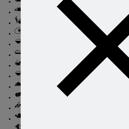
Салаты
Закуски
Блюда из овощей
Блюда из яиц
Паста
Ризотто
Супы
Ньокки
Свинина
Говядина
Баранина
Птица и дичь