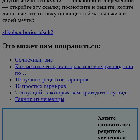
другой домашней кухни — спокойной и современной
— откройте эту ссылку, посмотрите и решите, хотите
ли вы сделать готовку полноценной частью жизни
своей мечты:
shkola.arborio.ru/sdk2
Это может вам понравиться:
Солнечный рис
Как меньше есть, или практическое руководство
по…
10 лучших рецептов гарниров
10 простых гарниров
7 ситуаций, в которых вам пригодится су-вид
Гарнир из чечевицы
Хотите
готовить без
рецептов -
уверенно и