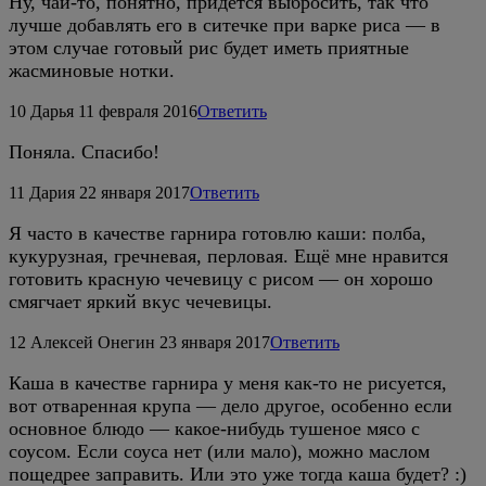
Ну, чай-то, понятно, придется выбросить, так что
лучше добавлять его в ситечке при варке риса — в
этом случае готовый рис будет иметь приятные
жасминовые нотки.
10
Дарья
11 февраля 2016
Ответить
Поняла. Спасибо!
11
Дария
22 января 2017
Ответить
Я часто в качестве гарнира готовлю каши: полба,
кукурузная, гречневая, перловая. Ещё мне нравится
готовить красную чечевицу с рисом — он хорошо
смягчает яркий вкус чечевицы.
12
Алексей Онегин
23 января 2017
Ответить
Каша в качестве гарнира у меня как-то не рисуется,
вот отваренная крупа — дело другое, особенно если
основное блюдо — какое-нибудь тушеное мясо с
соусом. Если соуса нет (или мало), можно маслом
пощедрее заправить. Или это уже тогда каша будет? :)