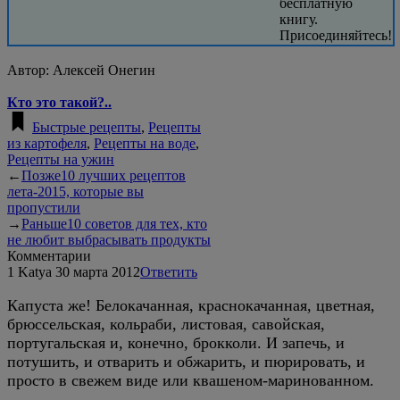
бесплатную
книгу.
Присоединяйтесь!
Автор:
Алексей Онегин
Кто это такой?..
Быстрые рецепты
,
Рецепты
из картофеля
,
Рецепты на воде
,
Рецепты на ужин
←
Позже
10 лучших рецептов
лета-2015, которые вы
пропустили
→
Раньше
10 советов для тех, кто
не любит выбрасывать продукты
Комментарии
1
Katya
30 марта 2012
Ответить
Капуста же! Белокачанная, краснокачанная, цветная,
брюссельская, кольраби, листовая, савойская,
португальская и, конечно, брокколи. И запечь, и
потушить, и отварить и обжарить, и пюрировать, и
просто в свежем виде или квашеном-маринованном.