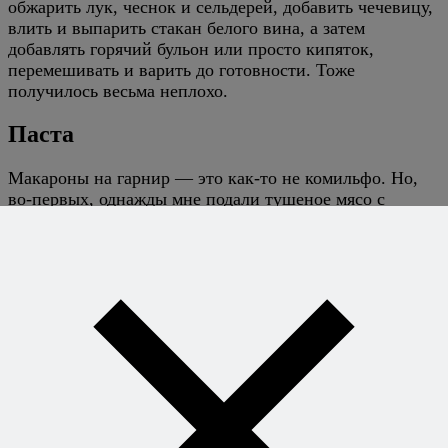
обжарить лук, чеснок и сельдерей, добавить чечевицу,
влить и выпарить стакан белого вина, а затем
добавлять горячий бульон или просто кипяток,
перемешивать и варить до готовности. Тоже
получилось весьма неплохо.
Паста
Макароны на гарнир — это как-то не комильфо. Но,
во-первых, однажды мне подали тушеное мясо с
гарниром из отварных тальятелле в Провансе, а
Прованс — это, товарищи, не абы где. Во-вторых,
паста — это быстрые углеводы, это полезно и просто
вкусно, так что иногда можно и отступить от правил.
Корнеплоды
Помимо картофеля, есть еще множество прекрасных
корнеплодов — сельдерей, пастернак, репа, да и
просто морковка. Все они полезны и вкусны,
готовятся очень просто — по технологии пюре или