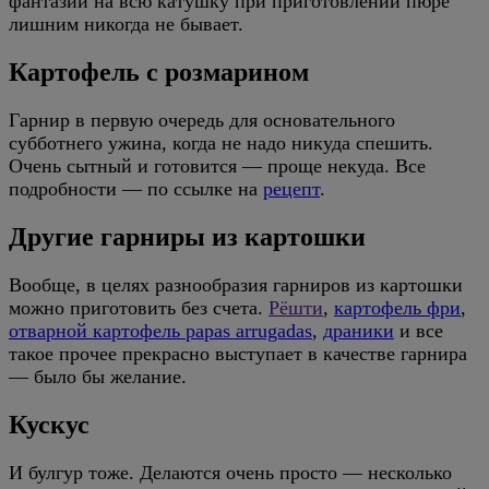
фантазии на всю катушку при приготовлении пюре
лишним никогда не бывает.
Картофель с розмарином
Гарнир в первую очередь для основательного
субботнего ужина, когда не надо никуда спешить.
Очень сытный и готовится — проще некуда. Все
подробности — по ссылке на
рецепт
.
Другие гарниры из картошки
Вообще, в целях разнообразия гарниров из картошки
можно приготовить без счета.
Рёшти
,
картофель фри
,
отварной картофель papas arrugadas
,
драники
и все
такое прочее прекрасно выступает в качестве гарнира
— было бы желание.
Кускус
И булгур тоже. Делаются очень просто — несколько