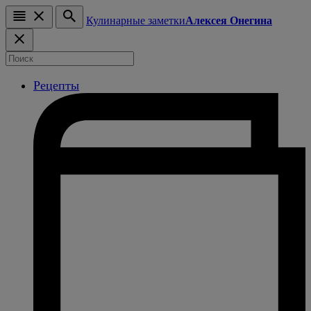
Кулинарные заметки
Алексея Онегина
Рецепты