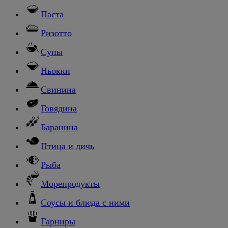
Паста
Ризотто
Супы
Ньокки
Свинина
Говядина
Баранина
Птица и дичь
Рыба
Морепродукты
Соусы и блюда с ними
Гарниры