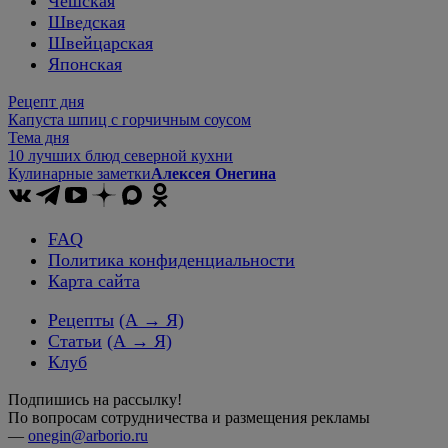
Чешская
Шведская
Швейцарская
Японская
Рецепт дня
Капуста шпиц с горчичным соусом
Тема дня
10 лучших блюд северной кухни
Кулинарные заметки
Алексея Онегина
FAQ
Политика конфиденциальности
Карта сайта
Рецепты
(А → Я)
Статьи
(А → Я)
Клуб
Подпишись на рассылку!
По вопросам сотрудничества и размещения рекламы
—
onegin@arborio.ru