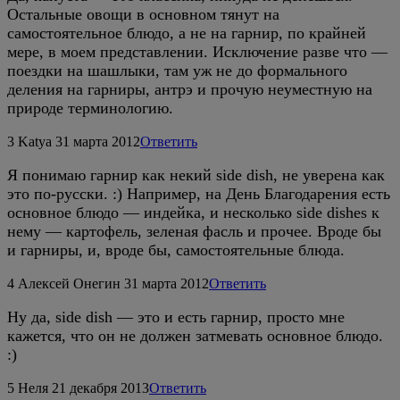
Остальные овощи в основном тянут на
самостоятельное блюдо, а не на гарнир, по крайней
мере, в моем представлении. Исключение разве что —
поездки на шашлыки, там уж не до формального
деления на гарниры, антрэ и прочую неуместную на
природе терминологию.
3
Katya
31 марта 2012
Ответить
Я понимаю гарнир как некий side dish, не уверена как
это по-русски. :) Например, на День Благодарения есть
основное блюдо — индейка, и несколько side dishes к
нему — картофель, зеленая фасль и прочее. Вроде бы
и гарниры, и, вроде бы, самостоятельные блюда.
4
Алексей Онегин
31 марта 2012
Ответить
Ну да, side dish — это и есть гарнир, просто мне
кажется, что он не должен затмевать основное блюдо.
:)
5
Неля
21 декабря 2013
Ответить