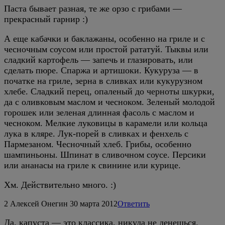
Паста бывает разная, те же орзо с грибами —
прекрасный гарнир :)
А еще кабачки и баклажаны, особенно на гриле и с
чесночным соусом или простой рататуй. Тыквы или
сладкий картофель — запечь и глазировать, или
сделать пюре. Спаржа и артишоки. Кукуруза — в
початке на гриле, зерна в сливках или кукурузном
хлебе. Сладкий перец, опаленый до черноты шкурки,
да с оливковым маслом и чесноком. Зеленый молодой
горошек или зеленая длинная фасоль с маслом и
чесноком. Мелкие луковицы в карамели или кольца
лука в кляре. Лук-порей в сливках и фенхель с
Пармезаном. Чесночный хлеб. Грибы, особенно
шампиньоны. Шпинат в сливочном соусе. Персики
или ананасы на гриле к свинине или курице.
Хм. Действительно много. :)
2
Алексей Онегин
30 марта 2012
Ответить
Да, капуста — это классика, никуда не денешься.