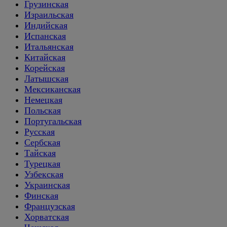
Грузинская
Израильская
Индийская
Испанская
Итальянская
Китайская
Корейская
Латышская
Мексиканская
Немецкая
Польская
Португальская
Русская
Сербская
Тайская
Турецкая
Узбекская
Украинская
Финская
Французская
Хорватская