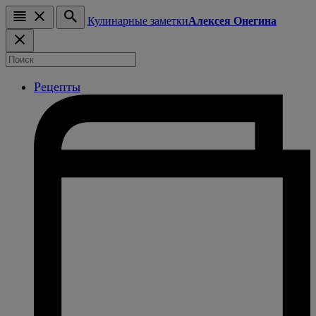
Кулинарные заметки
Алексея Онегина
Рецепты