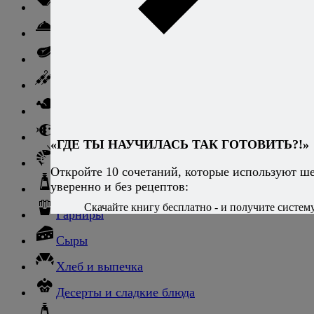
Ньокки
Свинина
Говядина
Баранина
Птица и дичь
Рыба
«ГДЕ ТЫ НАУЧИЛАСЬ ТАК ГОТОВИТЬ?!»
Морепродукты
Откройте 10 сочетаний, которые используют ш
уверенно и без рецептов:
Соусы и блюда с ними
Скачайте книгу бесплатно - и получите систему,
Гарниры
Сыры
Хлеб и выпечка
Десерты и сладкие блюда