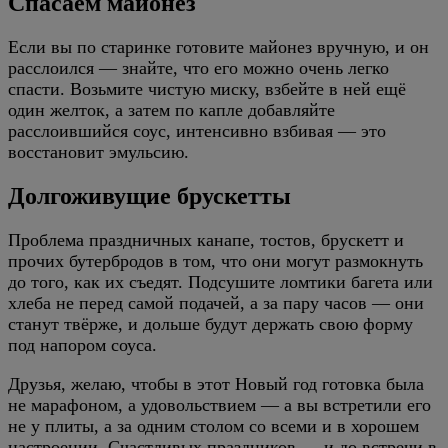
Спасаем майонез
Если вы по старинке готовите майонез вручную, и он
расслоился — знайте, что его можно очень легко
спасти. Возьмите чистую миску, взбейте в ней ещё
один желток, а затем по капле добавляйте
расслоившийся соус, интенсивно взбивая — это
восстановит эмульсию.
Долгоживущие брускетты
Проблема праздничных канапе, тостов, брускетт и
прочих бутербродов в том, что они могут размокнуть
до того, как их съедят. Подсушите ломтики багета или
хлеба не перед самой подачей, а за пару часов — они
станут твёрже, и дольше будут держать свою форму
под напором соуса.
Друзья, желаю, чтобы в этот Новый год готовка была
не марафоном, а удовольствием — а вы встретили его
не у плиты, а за одним столом со всеми и в хорошем
настроении. Счастливых праздников — и до встречи в