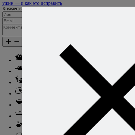
ужин — и как это исправить
Комментарии
Добавить комментарий
Каталог рецептов
Каталог рецептов
Салаты
Закуски
Блюда из овощей
Блюда из яиц
Паста
Ризотто
Супы