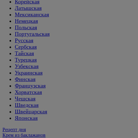
Корейская
Латышская
Мексиканская
Немецкая
Польская
Португальская
Русская
Сербская
Тайская
Турецкая
Узбекская
Украинская
Финская
Французская
Хорватская
Чешская
Шведская
Швейцарская
Японская
Рецепт дня
Крем из баклажанов