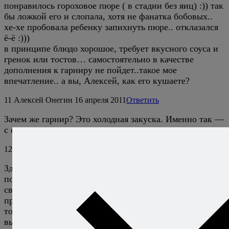
понравилось гороховое пюре ( в стадии без яиц) :)) так
бы ложкой его и слопала, хотя не фанатка бобовых..
хе-хе пробовала ребенку запихнуть пюре.. отклазался
ё-ё :)))
в принципе блюдо хорошое, требует вкусного соуса и
гренок или тостов… самостоятельно в качестве
дополнения к гарниру не пойдет..такое мое
впечатление.. а вы, Алексей, как его кушаете?
11
Алексей Онегин
16 апреля 2011
Ответить
Зачем же гарнир? Это холодная закуска. Именно так —
с соусом, гренками, вином — его и едят.
12
Елена
22 мая 2011
Ответить
Здравствуйте, Алексей, сделала террин, на вкус
понравился, но во время приготовления (под фольгой)
сверху выступила жидкость примерно на 1.5 см,
пришлось потом ее сливать. И масса, видимо, яичная,
тоже поднялась наверх, из-за этого верхняя часть
выглядела не очень аппетитно. Я готовила не в