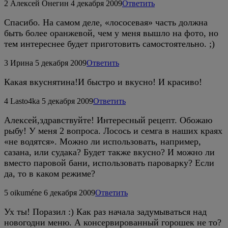
2
Алексей Онегин
4 декабря 2009
Ответить
Спасибо. На самом деле, «лососевая» часть должна
быть более оранжевой, чем у меня вышло на фото, но
тем интереснее будет приготовить самостоятельно. ;)
3
Ирина
5 декабря 2009
Ответить
Какая вкуснятина!И быстро и вкусно! И красиво!
4
Lasto4ka
5 декабря 2009
Ответить
Алексей,здравствуйте! Интересный рецепт. Обожаю
рыбу! У меня 2 вопроса. Лосось и семга в наших краях
«не водятся». Можно ли использовать, например,
сазана, или судака? Будет также вкусно? И можно ли
вместо паровой бани, использовать пароварку? Если
да, то в каком режиме?
5
oikuméne
6 декабря 2009
Ответить
Ух ты! Поразил :) Как раз начала задумываться над
новогодни меню. А консервированный горошек не то?