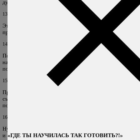
духовке, а на водяной бане на плите.
13
Алексей Онегин
22 мая 2011
Ответить
Это неправильно, так быть не должно. :) Попробуйте
приготовить в духовке.
14
Елена
23 мая 2011
Ответить
После того, как террин ночь постоял в холодильнике,
наутро он стал ещё вкуснее, несмотря на некоторые
погрешности внешнего вида :) Спасибо еще раз :)
15
Vapiti
18 марта 2017
Ответить
Прекрасное блюдо, я, правда, остывания не дождалась,
съели горячим на ужин, с холодной частью
познакомлюсь завтра.
16
Алексей Онегин
19 марта 2017
Ответить
Ну и как она, холодная? На мой взгляд, его только так
и можно есть, иначе разваливается ведь.
«ГДЕ ТЫ НАУЧИЛАСЬ ТАК ГОТОВИТЬ?!»