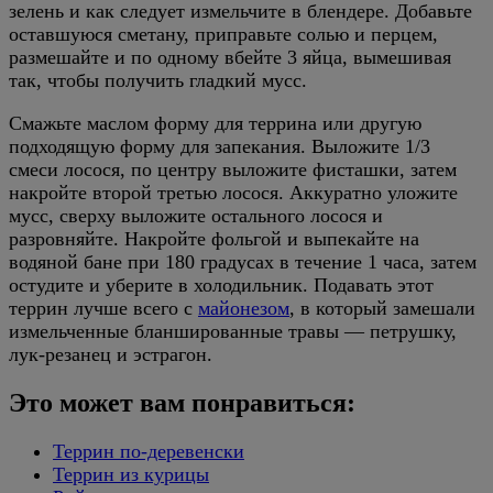
зелень и как следует измельчите в блендере. Добавьте
оставшуюся сметану, приправьте солью и перцем,
размешайте и по одному вбейте 3 яйца, вымешивая
так, чтобы получить гладкий мусс.
Смажьте маслом форму для террина или другую
подходящую форму для запекания. Выложите 1/3
смеси лосося, по центру выложите фисташки, затем
накройте второй третью лосося. Аккуратно уложите
мусс, сверху выложите остального лосося и
разровняйте. Накройте фольгой и выпекайте на
водяной бане при 180 градусах в течение 1 часа, затем
остудите и уберите в холодильник. Подавать этот
террин лучше всего с
майонезом
, в который замешали
измельченные бланшированные травы — петрушку,
лук-резанец и эстрагон.
Это может вам понравиться:
Террин по-деревенски
Террин из курицы