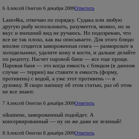
6
Алексей Онегин
6 декабря 2009
Ответить
Lasto4ka, отвечаю по порядку. Судака или любую
другую рыбу использовать, разумеется, можно, но за
вкус и внешний вид не ручаюсь. Но подозреваю, что
все не так плохо, как вы описываете. Для этого блюдо
вполне сгодится замороженная семга — разморозьте в
холодильнике, удалите кожу и кости, и дальше делайте
по рецепту. Насчет паровой бани — все еще проще.
Паровая баня — это когда емкость с блюдом (в данном
случае — террин) вы ставите в емкость (форму,
противень) с водой, а уже этот противень — в
духовку. Я скоро напишу об этом статью, раз об этом
не все знают.
7
Алексей Онегин
6 декабря 2009
Ответить
oikumene, замороженный подойдет. А
консервированный — ну он же даже не зеленый!
8
Алексей Онегин
8 декабря 2009
Ответить