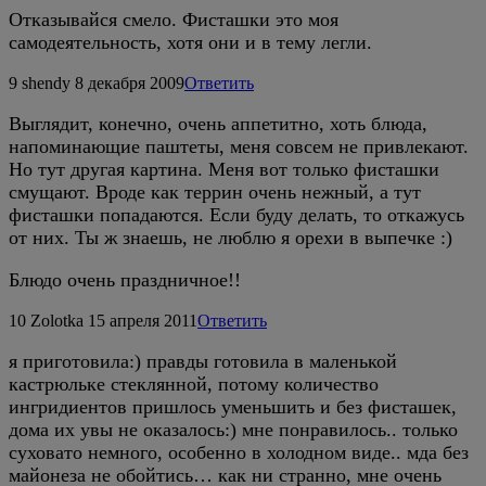
Отказывайся смело. Фисташки это моя
самодеятельность, хотя они и в тему легли.
9
shendy
8 декабря 2009
Ответить
Выглядит, конечно, очень аппетитно, хоть блюда,
напоминающие паштеты, меня совсем не привлекают.
Но тут другая картина. Меня вот только фисташки
смущают. Вроде как террин очень нежный, а тут
фисташки попадаются. Если буду делать, то откажусь
от них. Ты ж знаешь, не люблю я орехи в выпечке :)
Блюдо очень праздничное!!
10
Zolotka
15 апреля 2011
Ответить
я приготовила:) правды готовила в маленькой
кастрюльке стеклянной, потому количество
ингридиентов пришлось уменьшить и без фисташек,
дома их увы не оказалось:) мне понравилось.. только
суховато немного, особенно в холодном виде.. мда без
майонеза не обойтись… как ни странно, мне очень