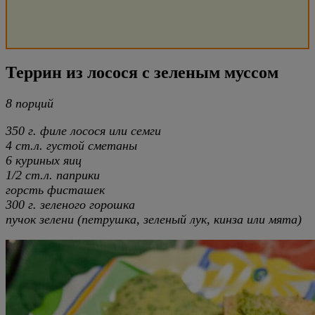
Террин из лосося с зеленым муссом
8 порций
350 г. филе лосося или семги
4 ст.л. густой сметаны
6 куриных яиц
1/2 ст.л. паприки
горсть фисташек
300 г. зеленого горошка
пучок зелени (петрушка, зеленый лук, кинза или мята)