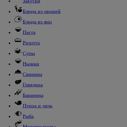
Закуски
Блюда из овощей
Блюда из яиц
Паста
Ризотто
Супы
Ньокки
Свинина
Говядина
Баранина
Птица и дичь
Рыба
Морепродукты