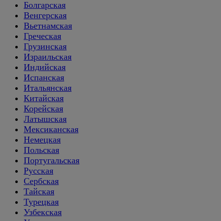
Болгарская
Венгерская
Вьетнамская
Греческая
Грузинская
Израильская
Индийская
Испанская
Итальянская
Китайская
Корейская
Латышская
Мексиканская
Немецкая
Польская
Португальская
Русская
Сербская
Тайская
Турецкая
Узбекская