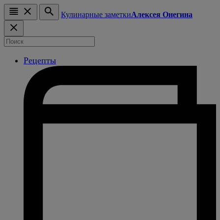
Кулинарные заметки
Алексея Онегина
Рецепты