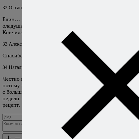
32
Оксана
13 августа 2023
Ответить
Блин… Это оказалось слишком вкусно! Наркотические
оладушки.
Кончилась сметана?? К черту, дайте два и побыстрее!
33
Алексей Онегин
22 августа 2023
Ответить
Спасибо, Оксана, рад, что вам понравилось!
34
Наталия
3 сентября 2025
Ответить
Честно говоря, не думала, что получится вкусно,
потому что кабачок был хоть и крепкий, но огромный,
с большими семенами. Да еще и полежал больше
недели. Тем не менее получилось отлично, спасибо за
рецепт.
Добавить комментарий