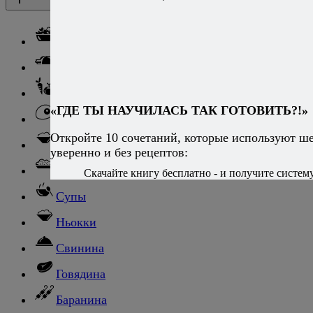
Каталог рецептов
Каталог рецептов
Салаты
Закуски
Блюда из овощей
«ГДЕ ТЫ НАУЧИЛАСЬ ТАК ГОТОВИТЬ?!»
Блюда из яиц
Откройте 10 сочетаний, которые используют ш
Паста
уверенно и без рецептов:
Ризотто
Скачайте книгу бесплатно - и получите систему,
Супы
Ньокки
Свинина
Говядина
Баранина