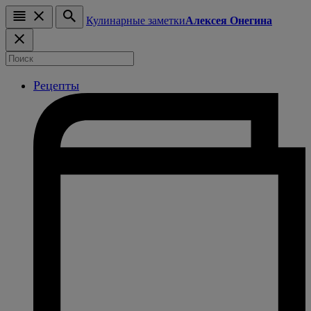
Кулинарные заметки
Алексея Онегина
Рецепты