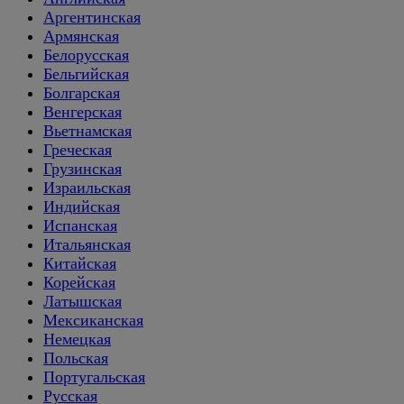
Аргентинская
Армянская
Белорусская
Бельгийская
Болгарская
Венгерская
Вьетнамская
Греческая
Грузинская
Израильская
Индийская
Испанская
Итальянская
Китайская
Корейская
Латышская
Мексиканская
Немецкая
Польская
Португальская
Русская