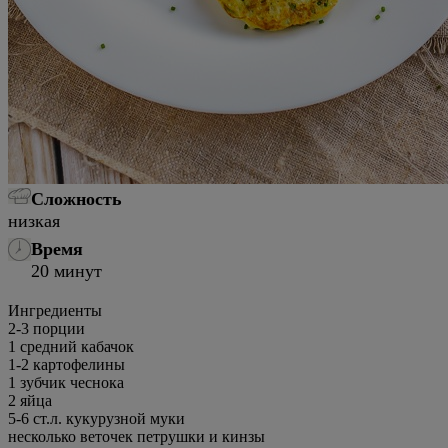
Сложность
низкая
Время
20 минут
Ингредиенты
2-3 порции
1
средний кабачок
1-2
картофелины
1
зубчик чеснока
2
яйца
5-6
ст.л.
кукурузной муки
несколько
веточек петрушки и кинзы