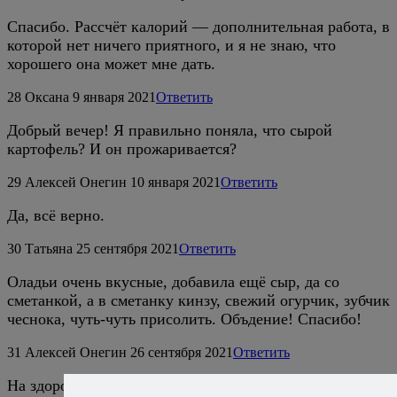
Спасибо. Рассчёт калорий — дополнительная работа, в
которой нет ничего приятного, и я не знаю, что
хорошего она может мне дать.
28
Оксана
9 января 2021
Ответить
Добрый вечер! Я правильно поняла, что сырой
картофель? И он прожаривается?
29
Алексей Онегин
10 января 2021
Ответить
Да, всё верно.
30
Татьяна
25 сентября 2021
Ответить
Оладьи очень вкусные, добавила ещё сыр, да со
сметанкой, а в сметанку кинзу, свежий огурчик, зубчик
чеснока, чуть-чуть присолить. Объдение! Спасибо!
31
Алексей Онегин
26 сентября 2021
Ответить
На здоровье!