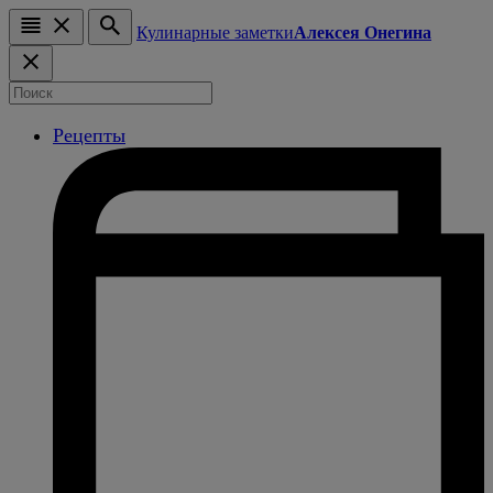
Кулинарные заметки
Алексея Онегина
Рецепты