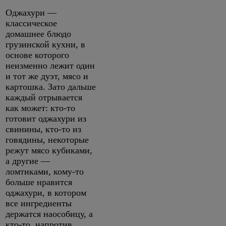
Оджахури —
классическое
домашнее блюдо
грузинской кухни, в
основе которого
неизменно лежит один
и тот же дуэт, мясо и
картошка. Зато дальше
каждый отрывается
как может: кто-то
готовит оджахури из
свинины, кто-то из
говядины, некоторые
режут мясо кубиками,
а другие —
ломтиками, кому-то
больше нравится
оджахури, в котором
все ингредиенты
держатся наособицу, а
кто-то, напротив,