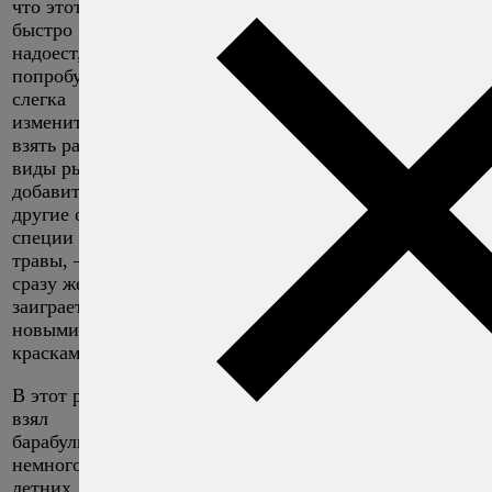
что этот рецепт
быстро
надоест, просто
попробуйте его
слегка
изменить —
взять разные
виды рыбы,
добавить
другие овощи,
специи или
травы, — и он
сразу же
заиграет
новыми
красками.
В этот раз я
взял
барабульку и
немного
летних