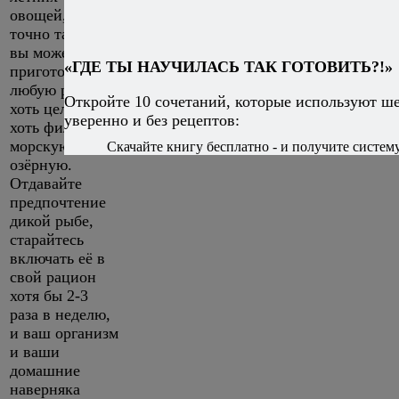
овощей, но
точно так же
вы можете
«ГДЕ ТЫ НАУЧИЛАСЬ ТАК ГОТОВИТЬ?!»
приготовить
любую рыбу,
Откройте 10 сочетаний, которые используют ш
хоть целую,
уверенно и без рецептов:
хоть филе, хоть
морскую, хоть
Скачайте книгу бесплатно - и получите систему,
озёрную.
Отдавайте
предпочтение
дикой рыбе,
старайтесь
включать её в
свой рацион
хотя бы 2-3
раза в неделю,
и ваш организм
и ваши
домашние
наверняка