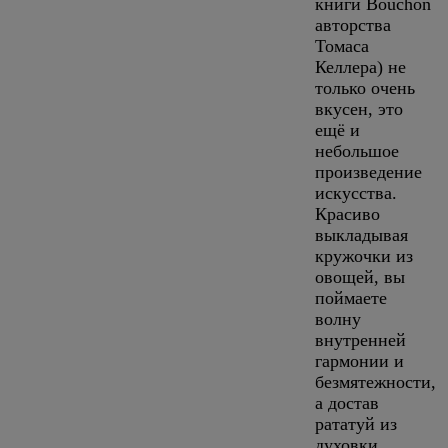
книги Bouchon
авторства
Томаса
Келлера) не
только очень
вкусен, это
ещё и
небольшое
произведение
искусства.
Красиво
выкладывая
кружочки из
овощей, вы
поймаете
волну
внутренней
гармонии и
безмятежности,
а достав
рататуй из
духовки,