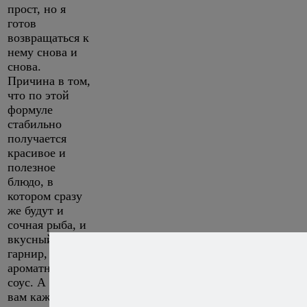
прост, но я
готов
возвращаться к
нему снова и
снова.
Причина в том,
что по этой
формуле
стабильно
получается
красивое и
полезное
блюдо, в
котором сразу
же будут и
сочная рыба, и
вкусный
гарнир, и
ароматный
соус. А если
вам кажется,