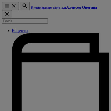
Кулинарные заметки
Алексея Онегина
Рецепты