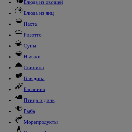
Блюда из овощей
Блюда из яиц
Паста
Ризотто
Супы
Ньокки
Свинина
Говядина
Баранина
Птица и дичь
Рыба
Морепродукты