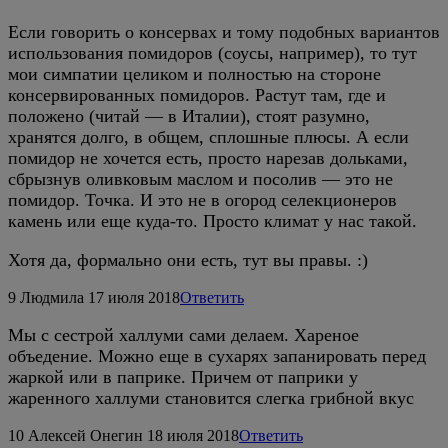
Если говорить о консервах и тому подобных вариантов
использования помидоров (соусы, например), то тут
мои симпатии целиком и полностью на стороне
консервированных помидоров. Растут там, где и
положено (читай — в Италии), стоят разумно,
хранятся долго, в общем, сплошные плюсы. А если
помидор не хочется есть, просто нарезав дольками,
сбрызнув оливковым маслом и посолив — это не
помидор. Точка. И это не в огород селекционеров
камень или еще куда-то. Просто климат у нас такой.
Хотя да, формально они есть, тут вы правы. :)
9
Людмила
17 июля 2018
Ответить
Мы с сестрой халлуми сами делаем. Хареное
объедение. Можно еще в сухарях запанировать перед
жаркой или в паприке. Причем от паприки у
жаренного халлуми становится слегка грибной вкус
10
Алексей Онегин
18 июля 2018
Ответить