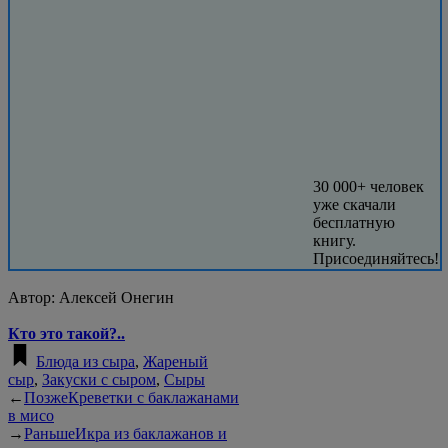
30 000+ человек
уже скачали
бесплатную
книгу.
Присоединяйтесь!
Автор:
Алексей Онегин
Кто это такой?..
Блюда из сыра
,
Жареный
сыр
,
Закуски с сыром
,
Сыры
←
Позже
Креветки с баклажанами
в мисо
→
Раньше
Икра из баклажанов и