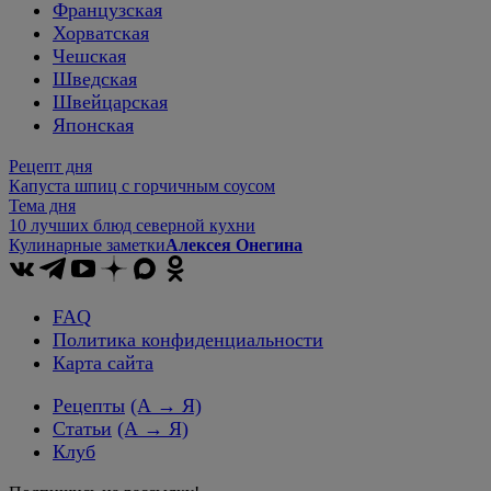
Французская
Хорватская
Чешская
Шведская
Швейцарская
Японская
Рецепт дня
Капуста шпиц с горчичным соусом
Тема дня
10 лучших блюд северной кухни
Кулинарные заметки
Алексея Онегина
FAQ
Политика конфиденциальности
Карта сайта
Рецепты
(А → Я)
Статьи
(А → Я)
Клуб