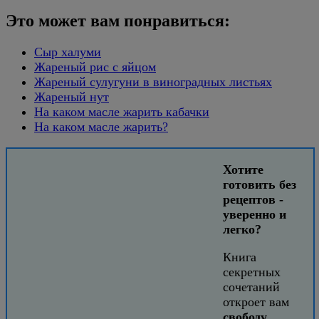
Это может вам понравиться:
Сыр халуми
Жареный рис с яйцом
Жареный сулугуни в виноградных листьях
Жареный нут
На каком масле жарить кабачки
На каком масле жарить?
Хотите
готовить без
рецептов -
уверенно и
легко?
Книга
секретных
сочетаний
откроет вам
свободу