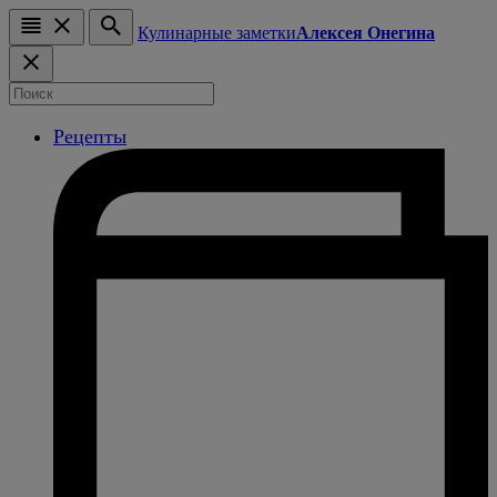
Кулинарные заметки
Алексея Онегина
Рецепты