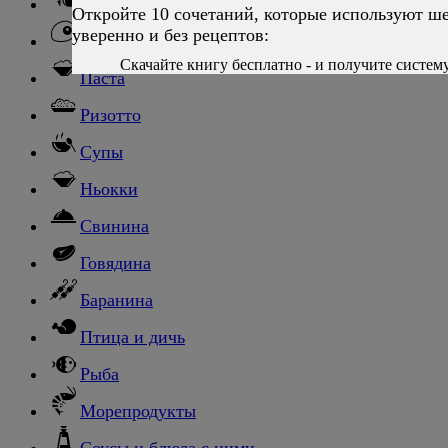
Блюда из овощей
Откройте 10 сочетаний, которые используют ш
уверенно и без рецептов:
Блюда из яиц
Скачайте книгу бесплатно - и получите систему,
Паста
Ризотто
Супы
Ньокки
Свинина
Говядина
Баранина
Птица и дичь
Рыба
Морепродукты
Соусы и блюда с ними