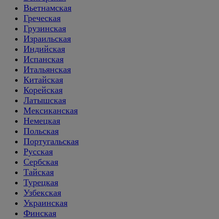
Вьетнамская
Греческая
Грузинская
Израильская
Индийская
Испанская
Итальянская
Китайская
Корейская
Латышская
Мексиканская
Немецкая
Польская
Португальская
Русская
Сербская
Тайская
Турецкая
Узбекская
Украинская
Финская