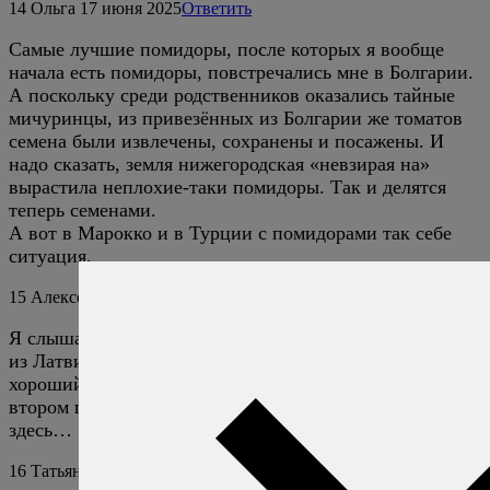
14
Ольга
17 июня 2025
Ответить
Самые лучшие помидоры, после которых я вообще
начала есть помидоры, повстречались мне в Болгарии.
А поскольку среди родственников оказались тайные
мичуринцы, из привезённых из Болгарии же томатов
семена были извлечены, сохранены и посажены. И
надо сказать, земля нижегородская «невзирая на»
вырастила неплохие-таки помидоры. Так и делятся
теперь семенами.
А вот в Марокко и в Турции с помидорами так себе
ситуация.
15
Алексей Онегин
17 июня 2025
Ответить
Я слышал подобную историю от родных про помидоры
из Латвии, но они в первом поколении дали очень
хороший урожай в Ленинградской области, а уже во
втором получились такими же, как и все остальные
здесь…
16
Татьяна
3 февраля 2026
Ответить