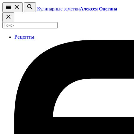
Кулинарные заметки
Алексея Онегина
Рецепты