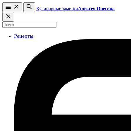
Кулинарные заметки
Алексея Онегина
Рецепты