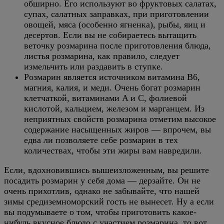
обширно. Его используют во фруктовых салатах,
супах, салатных заправках, при приготовлении
овощей, мяса (особенно ягненка), рыбы, яиц и
десертов. Если вы не собираетесь вытащить
веточку розмарина после приготовления блюда,
листья розмарина, как правило, следует
измельчить или раздавить в ступке.
Розмарин является источником витамина B6,
магния, калия, и меди. Очень богат розмарин
клетчаткой, витаминами A и C, фолиевой
кислотой, кальцием, железом и марганцем. Из
неприятных свойств розмарина отметим высокое
содержание насыщенных жиров — впрочем, вы
едва ли позволяете себе розмарин в тех
количествах, чтобы эти жиры вам навредили.
Если, вдохновившись вышеизложенным, вы решите
посадить розмарин у себя дома — дерзайте. Он не
очень прихотлив, однако не забывайте, что нашей
зимы средиземноморский гость не вынесет. Ну а если
вы подумываете о том, чтобы приготовить какое-
нибудь вкусное блюдо с участием розмарина, то вот