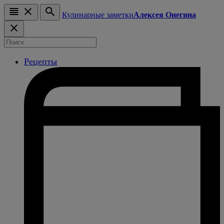
Кулинарные заметки
Алексея Онегина
Рецепты