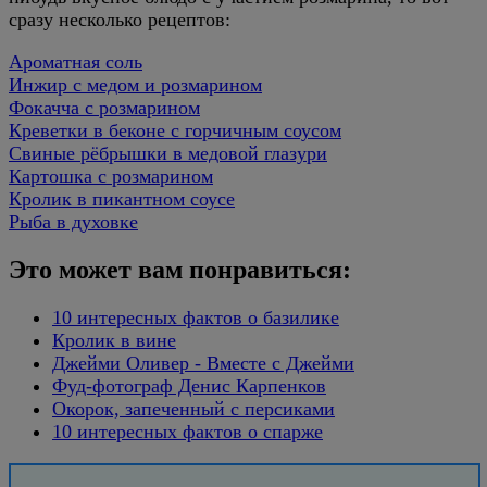
сразу несколько рецептов:
Ароматная соль
Инжир с медом и розмарином
Фокачча с розмарином
Креветки в беконе с горчичным соусом
Свиные рёбрышки в медовой глазури
Картошка с розмарином
Кролик в пикантном соусе
Рыба в духовке
Это может вам понравиться:
10 интересных фактов о базилике
Кролик в вине
Джейми Оливер - Вместе с Джейми
Фуд-фотограф Денис Карпенков
Окорок, запеченный с персиками
10 интересных фактов о спарже