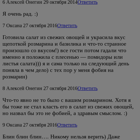
6
Алексей Онегин
29 октября 2014
Ответить
Я очень рад. :)
7
Оксана
27 октября 2016
Ответить
Готовила салат из свежих овощей и украсила вкус
щепоткой розмарина и базилика и что-то странное
произошло со вкусом!) все гости потом гадали что
именно я положила с плесенью — помидоры или
листья салата))) я и сама только на следующий день
поняла в чем дело) с тех пор у меня фобия на
розмарин)
8
Алексей Онегин
27 октября 2016
Ответить
Что-то явно не то было с вашим розмарином. Хотя я
бы тоже не стал класть его в салат из свежих овощей,
но назвал бы это не фобией, а здравым смыслом. :)
9
Оксана
27 октября 2016
Ответить
Блин блин блин…. Никому нельзя верить) Даже