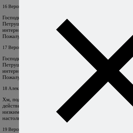
16
Вероника
15 марта 2024
Ответить
Господи. А много ли холестерина в базилике?
Петрушке? Мяте?! О, Господи, Вы копировали из
интернета не читая?))… Вы же уважаемый автор.
Пожалуйста, ымльруцтк
17
Вероника
15 марта 2024
Ответить
Господи. А много ли холестерина в базилике?
Петрушке? Мяте?! О, Господи, Вы копировали из
интернета не читая?))… Вы же уважаемый автор.
Пожалуйста, фильтруйте.
18
Алексей Онегин
15 марта 2024
Ответить
Хм, поделитесь, а что конкретно не соответствует
действительности в утверждении «розмарин хорош
низким содержанием холестерина»? Тем более
настолько, чтобы вызвать ваше возмущение.
19
Вероника
15 марта 2024
Ответить