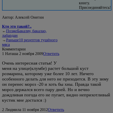
книгу.
Присоединяйтесь!
Автор:
Алексей Онегин
Кто это такой?..
←
Позже
Бакаляу, бакалао,
лабардан
→
Раньше
10 рецептов тушёного
мяса
Комментарии
1
Наташа
2 ноября 2009
Ответить
Очень интересная статья! У
меня на улице(клумбе) растет большой куст
розмарина, которому уже более 10 лет. Ничего
особенного делать для него не приходится. В эту зиму
он перенес мороз -20 и хоть бы хны. Правда такой
мороз держался всего пару дней. Но и вечно
дождливая погода его не пугает, видно неприхотливый
кустик мне достался :)
2
Людмила
11 ноября 2012
Ответить