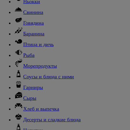
Ньокки
Свинина
Говядина
Баранина
Птица и дичь
Рыба
Морепродукты
Соусы и блюда с ними
Гарниры
Сыры
Хлеб и выпечка
Десерты и сладкие блюда