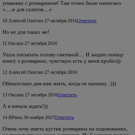
упаковке с розмарином! Там точно было написано
«….и для салатов…»
10
Алексей Онегин
27 октября 2016
Ответить
Но не для таких же!
11
Оксана
27 октября 2016
Ушла посыпать голову сметаной… И заодно поищу
книгу о розмарине, чувствую есть у меня пробел))
12
Алексей Онегин
27 октября 2016
Обязательно дам вам знать, когда ее напишу. :)))
13
Оксана
27 октября 2016
Ответить
А я начала ждать!))
14
ИРина
30 ноября 2017
Ответить
Очень хочу иметь кустик розмарина на подоконнике,
но пишут что он очень капризен. Из 5 веточек только