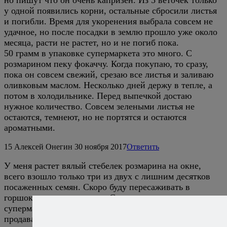
у одной появились корни, остальные сбросили листья
и погибли. Время для укоренения выбрала совсем не
удачное, но после посадки в землю прошло уже около
месяца, расти не растет, но и не погиб пока.
50 грамм в упаковке супермаркета это много. С
розмарином пеку фокаччу. Когда покупаю, то сразу,
пока он совсем свежий, срезаю все листья и заливаю
оливковым маслом. Несколько дней держу в тепле, а
потом в холодильнике. Перед выпечкой достаю
нужное количество. Совсем зелеными листья не
остаются, темнеют, но не портятся и остаются
ароматными.
15
Алексей Онегин
30 ноября 2017
Ответить
У меня растет вялый стебелек розмарина на окне,
всего взошло только три из двух с лишним десятков
посаженных семян. Скоро буду пересаживать в
горшок, если он выживет. Согласен насчет упаковки
супермаркета, но розмарин вообще должен не
продаваться, а расти на улице. :)