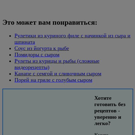
Это может вам понравиться:
Рулетики из куриного филе с начинкой из сыра и
шпината
Соус из йогурта к рыбе
Помидоры с сыром
Рулеты из курицы и рыбы (сложные
видеорецепты)
Канапе с семгой и сливочным сыром
Порей на гриле с голубым сыром
Хотите
готовить без
рецептов -
уверенно и
легко?
Книга