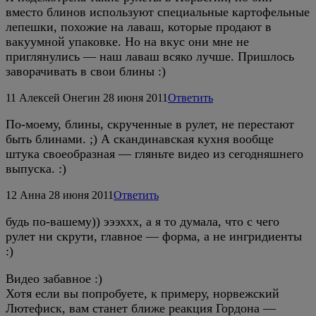
вместо блинов используют специальные картофельные
лепешки, похожие на лаваш, которые продают в
вакуумной упаковке. Но на вкус они мне не
приглянулись — наш лаваш всяко лучше. Пришлось
заворачивать в свои блины :)
11
Алексей Онегин
28 июня 2011
Ответить
По-моему, блины, скрученные в рулет, не перестают
быть блинами. ;) А скандинавская кухня вообще
штука своеобразная — гляньте видео из сегодняшнего
выпуска. :)
12
Анна
28 июня 2011
Ответить
будь по-вашему)) эээххх, а я то думала, что с чего
рулет ни скрути, главное — форма, а не ингридиенты
:)
Видео забавное :)
Хотя если вы попробуете, к примеру, норвежский
Лютефиск, вам станет ближе реакция Гордона —