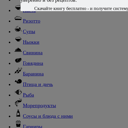
Скачайте книгу бесплатно - и получите систему,
Паста
Ризотто
Супы
Ньокки
Свинина
Говядина
Баранина
Птица и дичь
Рыба
Морепродукты
Соусы и блюда с ними
Гарниры