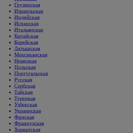
Грузинская
Израильская
Индийская
Испанская
Итальянская
Китайская
Корейская
Латышская
Мексиканская
Немецкая
Польская
Португальская
Русская
Сербская
Тайская
Турецкая
Узбекская
Украинская
Финская
Французская
Хорватская