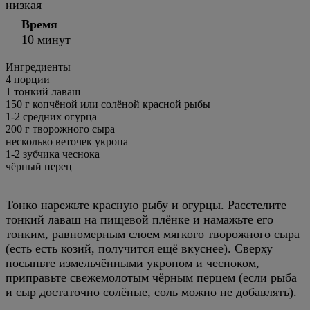
низкая
Время
10 минут
Ингредиенты
4
порции
1 тонкий лаваш
150 г копчёной или солёной красной рыбы
1-2 средних огурца
200 г творожного сыра
несколько веточек укропа
1-2 зубчика чеснока
чёрный перец
Тонко нарежьте красную рыбу и огурцы. Расстелите
тонкий лаваш на пищевой плёнке и намажьте его
тонким, равномерным слоем мягкого творожного сыра
(есть есть козий, получится ещё вкуснее). Сверху
посыпьте измельчёнными укропом и чесноком,
приправьте свежемолотым чёрным перцем (если рыба
и сыр достаточно солёные, соль можно не добавлять).