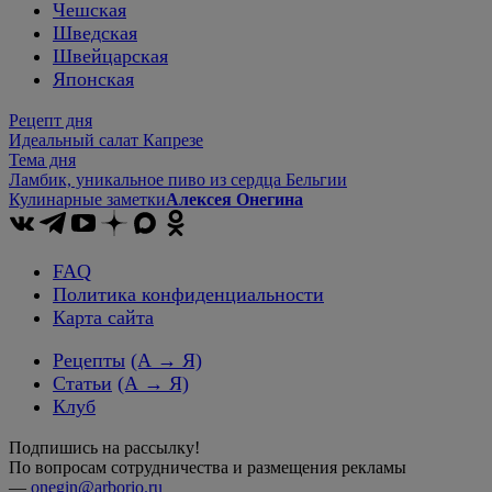
Чешская
Шведская
Швейцарская
Японская
Рецепт дня
Идеальный салат Капрезе
Тема дня
Ламбик, уникальное пиво из сердца Бельгии
Кулинарные заметки
Алексея Онегина
FAQ
Политика конфиденциальности
Карта сайта
Рецепты
(А → Я)
Статьи
(А → Я)
Клуб
Подпишись на рассылку!
По вопросам сотрудничества и размещения рекламы
—
onegin@arborio.ru