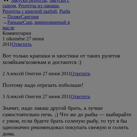
Закуски рецепты
,
Закуски с
сыром
,
Рецепты из лаваша
,
Рецепты с красной рыбой
,
Рыба
←
Позже
Сангрия
→
Раньше
Сыр, маринованный в
масле
Комментарии
1
oikuméne
27 июня
2011
Ответить
Вот только краешки и хвостики от таких рулетов
хозяйкам/хозяевам и достаются :)
2
Алексей Онегин
27 июня 2011
Ответить
Поэтому надо отрезать побольше!
3
Алексей Онегин
27 июня 2011
Ответить
Значит, надо лаваш другой брать, а лучше
самостоятельно печь. ;) Что же до рыбы — выбирайте
с умом, если будете брать соленую рыбу, то тут я бы
однозначно рекомендовал покупать свежую и солить
дома.