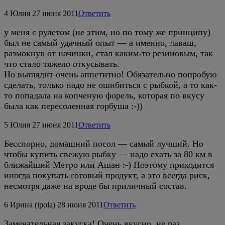
4
Юлия
27 июня 2011
Ответить
у меня с рулетом (не этим, но по тому же принципу)
был не самый удачный опыт — а именно, лаваш,
размокнув от начинки, стал каким-то резиновым, так
что стало тяжело откусывать.
Но выглядит очень аппетитно! Обязательно попробую
сделать, только надо не ошибиться с рыбкой, а то как-
то попадала на копченую форель, которая по вкусу
была как пересоленная горбуша :-))
5
Юлия
27 июня 2011
Ответить
Бесспорно, домашний посол — самый лучший. Но
чтобы купить свежую рыбку — надо ехать за 80 км в
ближайший Метро или Ашан :-) Поэтому приходится
иногда покупать готовый продукт, а это всегда риск,
несмотря даже на вроде бы приличный состав.
6
Ирина (ipola)
28 июня 2011
Ответить
Замечательная закуска! Очень вкусно, не раз