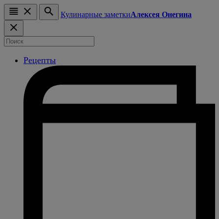
Кулинарные заметки
Алексея Онегина
Рецепты