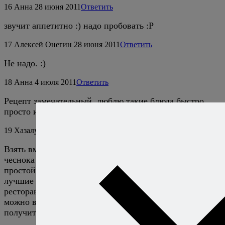
16
Анна
28 июня 2011
Ответить
звучит аппетитно :) надо пробовать :P
17
Алексей Онегин
28 июня 2011
Ответить
Не надо. :)
18
Анна
4 июля 2011
Ответить
Рецепт замечательный, люблю такие блюда быстро,
просто и вкусно
19
Хазалуп
9 февраля 2014
Ответить
Взять вместо лаваша — блин, вместо огурца, укропа и
чеснока взять немного хрена, и вместо копченого —
простой малосольный лосось — получатся самые
лучшие блины (я их увидел в исполнении шефа
ресторана Яр). Причем, если нет творожного сыра,
можно взять брынзу-фетаки (ту, что в коробках) —
получится иной вкус, но все равно — объедение!