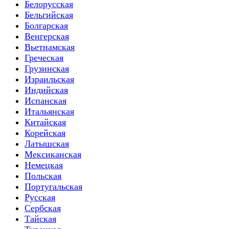
Белорусская
Бельгийская
Болгарская
Венгерская
Вьетнамская
Греческая
Грузинская
Израильская
Индийская
Испанская
Итальянская
Китайская
Корейская
Латышская
Мексиканская
Немецкая
Польская
Португальская
Русская
Сербская
Тайская