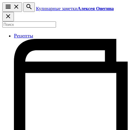
Кулинарные заметки
Алексея Онегина
Рецепты