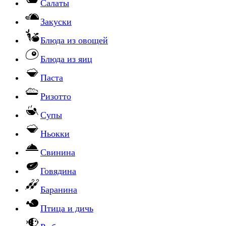
Салаты
Закуски
Блюда из овощей
Блюда из яиц
Паста
Ризотто
Супы
Ньокки
Свинина
Говядина
Баранина
Птица и дичь