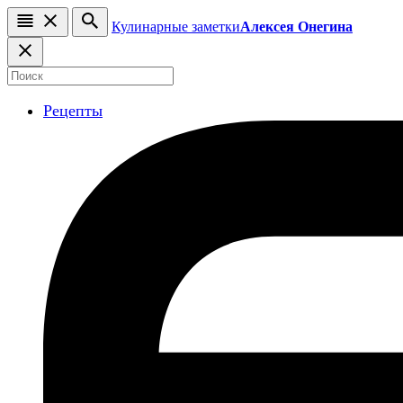
Кулинарные заметки
Алексея Онегина
Рецепты