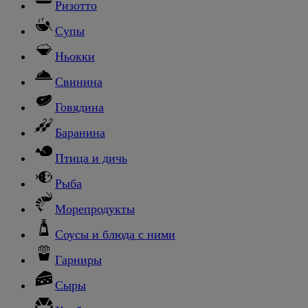
Ризотто
Супы
Ньокки
Свинина
Говядина
Баранина
Птица и дичь
Рыба
Морепродукты
Соусы и блюда с ними
Гарниры
Сыры