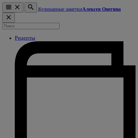
Кулинарные заметки
Алексея Онегина
Рецепты