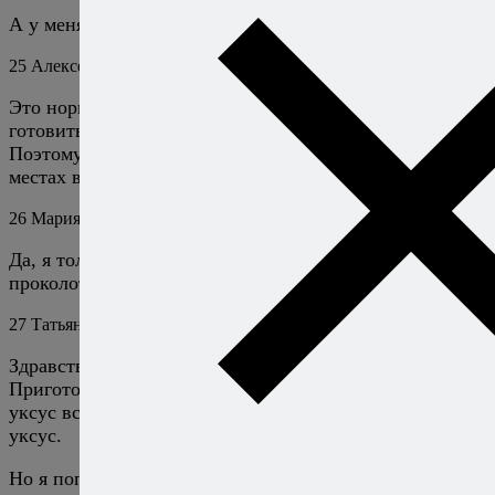
А у меня один баклажан взорвался в духовке!)))
25
Алексей Онегин
23 августа 2018
Ответить
Это нормально. Кажется, это происходит реже, если
готовить на гриле, часто поворачивая, в духовке чаще.
Поэтому я обычно накалываю баклажан в нескольких
местах вилкой, чтобы было куда уходить пару.
26
Мария
23 августа 2018
Ответить
Да, я только после вспомнила, что надо было
проколоть)
27
Татьяна
13 августа 2020
Ответить
Здравствуйте.
Приготовила — понимаю, что должно быть вкусно, но
уксус всё перебил. Ешь и чувствуешь один только
уксус.
Но я попробую ещё раз с нужной поправкой.