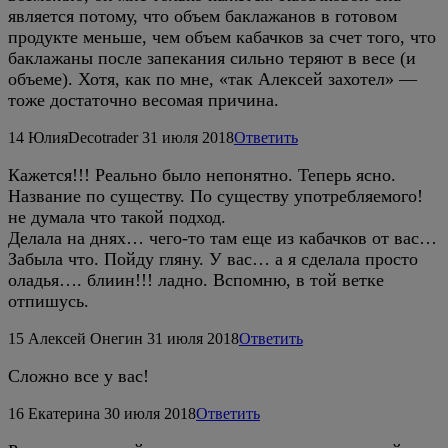
является потому, что объем баклажанов в готовом
продукте меньше, чем объем кабачков за счет того, что
баклажаны после запекания сильно теряют в весе (и
объеме). Хотя, как по мне, «так Алексей захотел» —
тоже достаточно весомая причина.
14
ЮлияDecotrader
31 июля 2018
Ответить
Кажется!!! Реально было непонятно. Теперь ясно.
Название по существу. По существу употребляемого!
не думала что такой подход.
Делала на днях… чего-то там еще из кабачков от вас…
Забыла что. Пойду гляну. У вас… а я сделала просто
оладья…. блиин!!! ладно. Вспомню, в той ветке
отпишусь.
15
Алексей Онегин
31 июля 2018
Ответить
Сложно все у вас!
16
Екатерина
30 июля 2018
Ответить