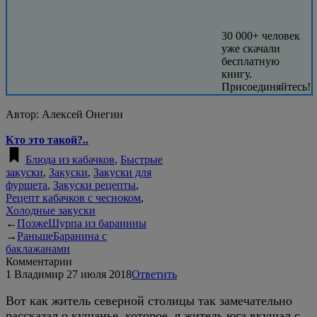
30 000+ человек
уже скачали
бесплатную
книгу.
Присоединяйтесь!
Автор:
Алексей Онегин
Кто это такой?..
Блюда из кабачков
,
Быстрые
закуски
,
Закуски
,
Закуски для
фуршета
,
Закуски рецепты
,
Рецепт кабачков с чесноком
,
Холодные закуски
←
Позже
Шурпа из баранины
→
Раньше
Баранина с
баклажанами
Комментарии
1
Владимир
27 июля 2018
Ответить
Вот как житель северной столицы так замечательно
рассказал о кушанье, которое, я житель юга вкушал с