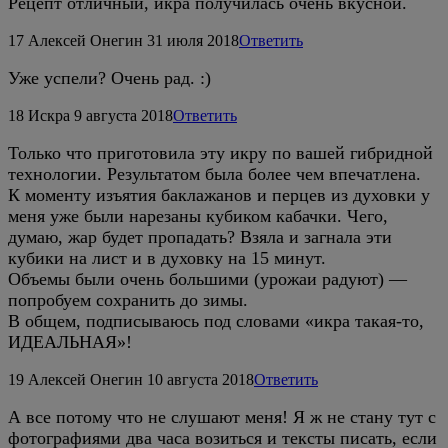
Рецепт отличный, икра получилась очень вкусной.
17
Алексей Онегин
31 июля 2018
Ответить
Уже успели? Очень рад. :)
18
Искра
9 августа 2018
Ответить
Только что приготовила эту икру по вашей гибридной
технологии. Результатом была более чем впечатлена.
К моменту изъятия баклажанов и перцев из духовки у
меня уже были нарезаны кубиком кабачки. Чего,
думаю, жар будет пропадать? Взяла и загнала эти
кубики на лист и в духовку на 15 минут.
Объемы были очень большими (урожаи радуют) —
попробуем сохранить до зимы.
В общем, подписываюсь под словами «икра такая-то,
ИДЕАЛЬНАЯ»!
19
Алексей Онегин
10 августа 2018
Ответить
А все потому что не слушают меня! Я ж не стану тут с
фотографиями два часа возиться и тексты писать, если