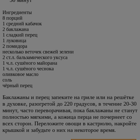
Ингредиенты
8
порций
1 средний кабачок
2 баклажана
1 сладкий перец
1 луковица
2 помидора
несколько веточек свежей зелени
2 ст.л. бальзамического уксуса
1 ч.л. сушёного майорана
1 ч.л. сушёного чеснока
оливковое масло
соль
чёрный перец
Баклажаны и перец запеките на гриле или на решётке
в духовке, разогретой до 220 градусов, в течение 20-30
минут, часто переворачивая, пока баклажаны не станут
полностью мягкими, а кожица перца не почернеет со
всех сторон. Переложите овощи в кастрюлю, накройте
крышкой и забудьте о них на некоторое время.