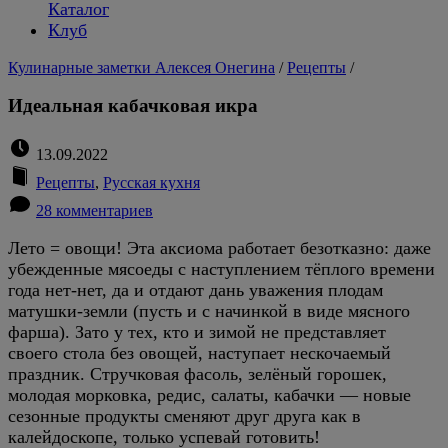
Каталог
Клуб
Кулинарные заметки Алексея Онегина
/
Рецепты
/
Идеальная кабачковая икра
13.09.2022
Рецепты
,
Русская кухня
28 комментариев
Лето = овощи! Эта аксиома работает безотказно: даже
убежденные мясоеды с наступлением тёплого времени
года нет-нет, да и отдают дань уважения плодам
матушки-земли (пусть и с начинкой в виде мясного
фарша). Зато у тех, кто и зимой не представляет
своего стола без овощей, наступает нескочаемый
праздник. Стручковая фасоль, зелёный горошек,
молодая морковка, редис, салаты, кабачки — новые
сезонные продукты сменяют друг друга как в
калейдоскопе, только успевай готовить!