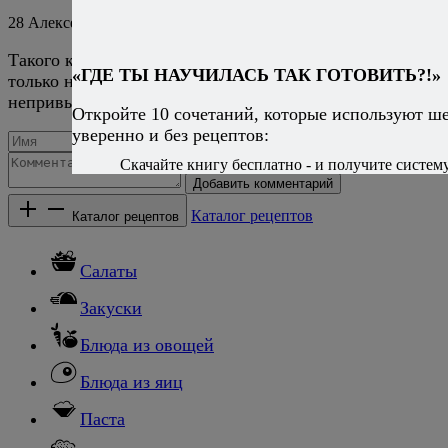
28
Алексей Онегин
13 августа 2020
Ответить
Такого конечно быть не должно, он чувствуется, но
«ГДЕ ТЫ НАУЧИЛАСЬ ТАК ГОТОВИТЬ?!»
только на периферии. Если вкус уксуса вам
непривычен или неприятен, уберите его вообще.
Откройте 10 сочетаний, которые используют ш
уверенно и без рецептов:
Скачайте книгу бесплатно - и получите систему,
Добавить комментарий
Каталог рецептов
Каталог рецептов
Салаты
Закуски
Блюда из овощей
Блюда из яиц
Паста