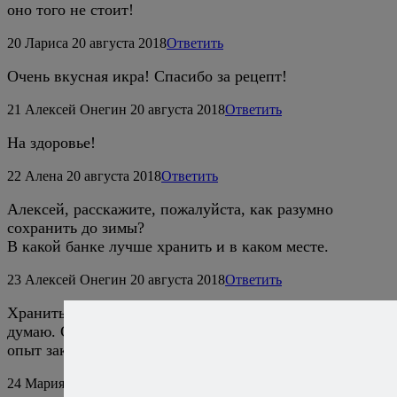
оно того не стоит!
20
Лариса
20 августа 2018
Ответить
Очень вкусная икра! Спасибо за рецепт!
21
Алексей Онегин
20 августа 2018
Ответить
На здоровье!
22
Алена
20 августа 2018
Ответить
Алексей, расскажите, пожалуйста, как разумно
сохранить до зимы?
В какой банке лучше хранить и в каком месте.
23
Алексей Онегин
20 августа 2018
Ответить
Хранить в стерилизованной банке в холодильнике,
думаю. Сам такими вещами не занимаюсь, у кого есть
опыт закруток — те лучше меня в этом понимают.
24
Мария
23 августа 2018
Ответить