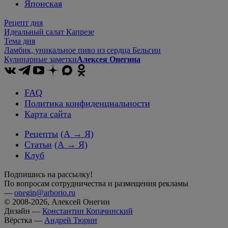
Японская
Рецепт дня
Идеальный салат Капрезе
Тема дня
Ламбик, уникальное пиво из сердца Бельгии
Кулинарные заметки
Алексея Онегина
FAQ
Политика конфиденциальности
Карта сайта
Рецепты
(А → Я)
Статьи
(А → Я)
Клуб
Подпишись на рассылку!
По вопросам сотрудничества и размещения рекламы
—
onegin@arborio.ru
© 2008-2026, Алексей Онегин
Дизайн —
Константин Копачинский
Вёрстка —
Андрей Тюрин