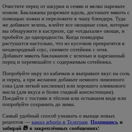
Очистите перец от шкурки и семян и мелко нарежьте
ножом. Баклажаны разрежьте вдоль, достаньте мякоть с
помощью ложки и переложите в чашу блендера. Туда
же добавьте зелень, влейте все овощные соки, которые
вы обнаружите в кастрюле, где «отдыхали» овощи, и
пробейте до однородности. Когда помидоры
растушатся настолько, что из кусочков превратятся в
неоднородный соус, снимите сотейник с огня.
Добавьте мякоть баклажанов с зеленью и нарезанный
перец и перемешайте с содержимым сотейника.
Попробуйте икру из кабачков и выправьте вкус на соль
и перец, а при желании добавьте немного лимонного
сока (для легкой кислинки) или хорошего оливкового
масла (для вкуса и более гладкой консистенции).
Поедайте с тостами в тёплом или остывшем виде или
попробуйте сохранить до зимы.
Самый удобный способ узнавать о выходе новых
рецептов —
канал arborio в Телеграм
.
Подпишись
и
забирай 🎁 в закреплённых сообщениях
!