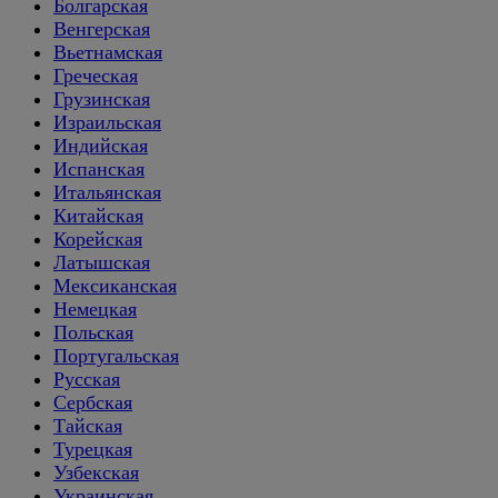
Болгарская
Венгерская
Вьетнамская
Греческая
Грузинская
Израильская
Индийская
Испанская
Итальянская
Китайская
Корейская
Латышская
Мексиканская
Немецкая
Польская
Португальская
Русская
Сербская
Тайская
Турецкая
Узбекская
Украинская