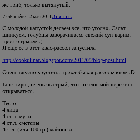
же гриб, только вытянутый.
7
oikuméne
12 мая 2011
Ответить
С молодой капустой делаем все, что угодно. Салат
шинкуем, голубцы заворачиваем, свежий суп варим,
просто грызем :)
Я еще ее в этот квас-рассол запустила
http://cookulinar.blogspot.com/2011/05/blog-post.html
Очень вкусно хрустеть, прихлебывая рассольчиком :D
Еще пирог, очень быстрый, что-то блог мой перестал
открываться.
Тесто
4 яйца
4 ст.л. муки
4 ст.л. сметаны
4ст.л. (или 100 гр.) майонеза