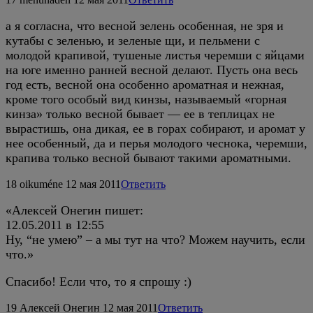
а я согласна, что весной зелень особенная, не зря и
кутабы с зеленью, и зеленые щи, и пельмени с
молодой крапивой, тушеные листья черемши с яйцами
на юге именно ранней весной делают. Пусть она весь
год есть, весной она особенно ароматная и нежная,
кроме того особый вид кинзы, называемый «горная
кинза» только весной бывает — ее в теплицах не
вырастишь, она дикая, ее в горах собирают, и аромат у
нее особенный, да и перья молодого чеснока, черемши,
крапива только весной бывают такими ароматными.
18
oikuméne
12 мая 2011
Ответить
«Алексей Онегин пишет:
12.05.2011 в 12:55
Ну, “не умею” – а мы тут на что? Можем научить, если
что.»
Спасибо! Если что, то я спрошу :)
19
Алексей Онегин
12 мая 2011
Ответить