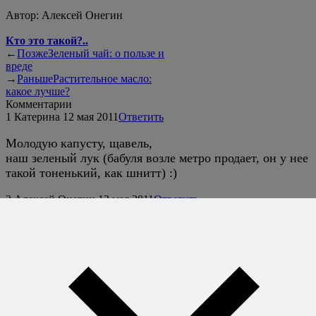
Автор:
Алексей Онегин
Кто это такой?..
←
Позже
Зеленый чай: о пользе и
вреде
→
Раньше
Растительное масло:
какое лучше?
Комментарии
1
Катерина
12 мая 2011
Ответить
Молодую капусту, щавель,
наш зеленый лук (бабуля возле метро продает, он у нее
такой тоненький, как шнитт) :)
2
Алексей Онегин
12 мая 2011
Ответить
Так, а с капустой молодой что делаем?
3
Катерина
12 мая 2011
Ответить
Листья черемши тоже продают, только я не знаю, с
какого боку к ней подойти :)