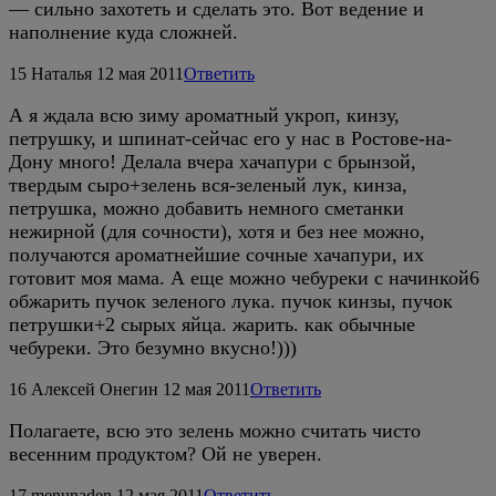
— сильно захотеть и сделать это. Вот ведение и
наполнение куда сложней.
15
Наталья
12 мая 2011
Ответить
А я ждала всю зиму ароматный укроп, кинзу,
петрушку, и шпинат-сейчас его у нас в Ростове-на-
Дону много! Делала вчера хачапури с брынзой,
твердым сыро+зелень вся-зеленый лук, кинза,
петрушка, можно добавить немного сметанки
нежирной (для сочности), хотя и без нее можно,
получаются ароматнейшие сочные хачапури, их
готовит моя мама. А еще можно чебуреки с начинкой6
обжарить пучок зеленого лука. пучок кинзы, пучок
петрушки+2 сырых яйца. жарить. как обычные
чебуреки. Это безумно вкусно!)))
16
Алексей Онегин
12 мая 2011
Ответить
Полагаете, всю это зелень можно считать чисто
весенним продуктом? Ой не уверен.
17
menunaden
12 мая 2011
Ответить