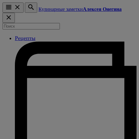
Кулинарные заметки
Алексея Онегина
Рецепты