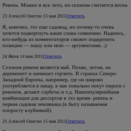
Ревень. Можно и все лето, но сезоном считается весна.
23
Алексей Онегин
13 мая 2011
Ответить
Я, конечно, тот еще садовод, но почему-то очень
хочется подвергнуть ваши слова сомнению. Надеюсь,
кто-нибудь из комментаторов сможет подкрепить
позицию — вашу или мою — аргументами. ;)
24
Женя
14 мая 2011
Ответить
Сезоном ревеня является май. Позже, летом, он
деревенеет и начинает горчить. В странах Северо-
Западной Европы, например, где он широко
употребляется в пищу, в мае повально пекут пироги с
ревенем, делают сорбеты и т.д. Наипопулярнейшая
комбинация для дессертов в это время- ревень и
первая садовая земляника (в быту называемая
попросту клубникой).
25
Алексей Онегин
15 мая 2011
Ответить