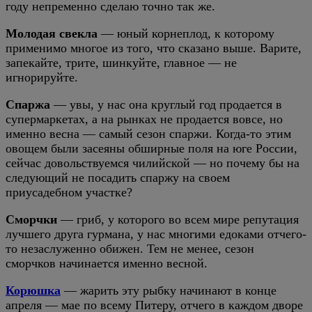
году непременно сделаю точно так же.
Молодая свекла
— юный корнеплод, к которому
применимо многое из того, что сказано выше. Варите,
запекайте, трите, шинкуйте, главное — не
игнорируйте.
Спаржа
— увы, у нас она круглый год продается в
супермаркетах, а на рынках не продается вовсе, но
именно весна — самый сезон спаржи. Когда-то этим
овощем были засеяны обширные поля на юге России,
сейчас довольствуемся чилийской — но почему бы на
следующий не посадить спаржу на своем
приусадебном участке?
Сморчки
— гриб, у которого во всем мире репутация
лучшего друга гурмана, у нас многими едоками отчего-
то незаслуженно обижен. Тем не менее, сезон
сморчков начинается именно весной.
Корюшка
— жарить эту рыбку начинают в конце
апреля — мае по всему Питеру, отчего в каждом дворе