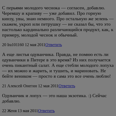
С перьями молодого чеснока — согласен, добавлю.
Черемшу и крапиву — уже добавил. Про горную
кинзу, увы, знаю немного. Про остальную же зелень —
скажем, укроп или петрушку — не сказал бы, что это
настолько кардинально различающийся продукт, как, к
примеру, молодой чеснок и обычный.
20
Ira101160
12 мая 2011
Ответить
А еще листья одуванчика. Правда, не помню есть ли
одуванчики в Питере в это время? Из них получается
очень пикантный салат. А еще стебли молодого лопуха
— их можно и жарить, и тушить, и мариновать. Не
бейте веником — просто я сама это все очень люблю!
21
Алексей Онегин
12 мая 2011
Ответить
Одуванчик и лопух — это наша экзотика. :) Сейчас
добавлю.
22
Женя
13 мая 2011
Ответить