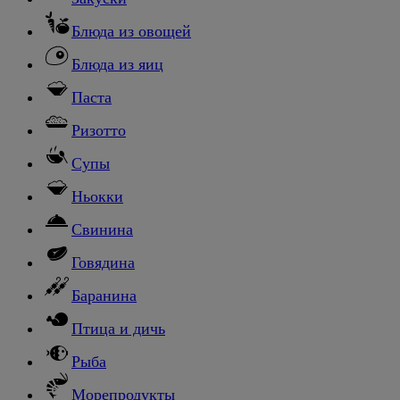
Блюда из овощей
Блюда из яиц
Паста
Ризотто
Супы
Ньокки
Свинина
Говядина
Баранина
Птица и дичь
Рыба
Морепродукты