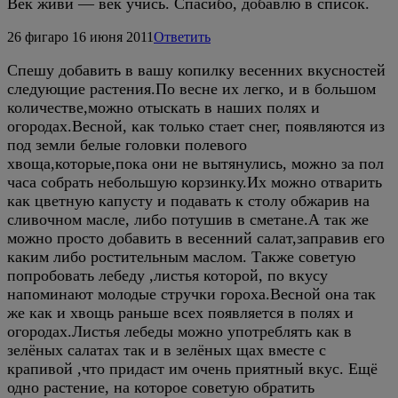
Век живи — век учись. Спасибо, добавлю в список.
26
фигаро
16 июня 2011
Ответить
Спешу добавить в вашу копилку весенних вкусностей
следующие растения.По весне их легко, и в большом
количестве,можно отыскать в наших полях и
огородах.Весной, как только стает снег, появляются из
под земли белые головки полевого
хвоща,которые,пока они не вытянулись, можно за пол
часа собрать небольшую корзинку.Их можно отварить
как цветную капусту и подавать к столу обжарив на
сливочном масле, либо потушив в сметане.А так же
можно просто добавить в весенний салат,заправив его
каким либо ростительным маслом. Также советую
попробовать лебеду ,листья которой, по вкусу
напоминают молодые стручки гороха.Весной она так
же как и хвощь раньше всех появляется в полях и
огородах.Листья лебеды можно употреблять как в
зелёных салатах так и в зелёных щах вместе с
крапивой ,что придаст им очень приятный вкус. Ещё
одно растение, на которое советую обратить