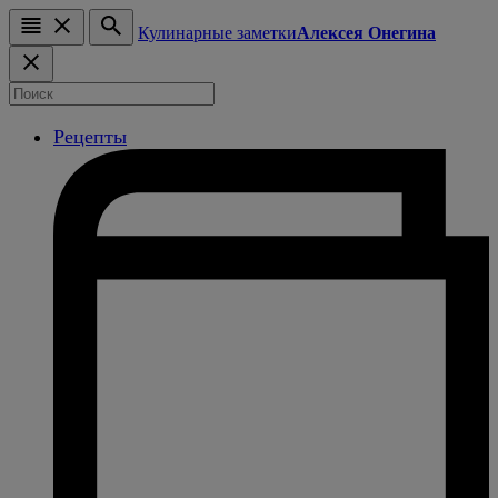
Кулинарные заметки
Алексея Онегина
Рецепты