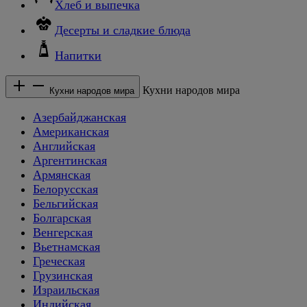
Хлеб и выпечка
Десерты и сладкие блюда
Напитки
Кухни народов мира
Кухни народов мира
Азербайджанская
Американская
Английская
Аргентинская
Армянская
Белорусская
Бельгийская
Болгарская
Венгерская
Вьетнамская
Греческая
Грузинская
Израильская
Индийская