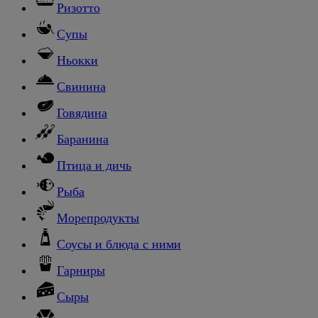
Ризотто
Супы
Ньокки
Свинина
Говядина
Баранина
Птица и дичь
Рыба
Морепродукты
Соусы и блюда с ними
Гарниры
Сыры