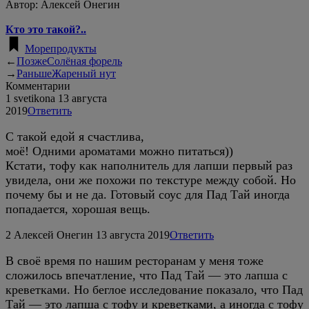
Автор:
Алексей Онегин
Кто это такой?..
Морепродукты
←
Позже
Солёная форель
→
Раньше
Жареный нут
Комментарии
1
svetikona
13 августа
2019
Ответить
С такой едой я счастлива,
моё! Одними ароматами можно питаться))
Кстати, тофу как наполнитель для лапши первый раз
увидела, они же похожи по текстуре между собой. Но
почему бы и не да. Готовый соус для Пад Тай иногда
попадается, хорошая вещь.
2
Алексей Онегин
13 августа 2019
Ответить
В своё время по нашим ресторанам у меня тоже
сложилось впечатление, что Пад Тай — это лапша с
креветками. Но беглое исследование показало, что Пад
Тай — это лапша с тофу и креветками, а иногда с тофу