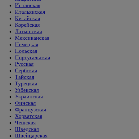
Испанская
Итальянская
Китайская
Корейская
Латышская
Мексиканская
Немецкая
Польская
Португальская
Русская
Сербская
Тайская
Турецкая
Узбекская
Украинская
Финская
Французская
Хорватская
Чешская
Шведская
Швейцарская