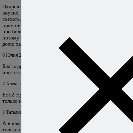
Открою секрет: рыбный соус — это совершенно не
вкусно, а если вы будете готовить свой, вам придётся
съехать. Поэтому лучше брать качественный
покупной. Ну или не брать — но в этом случае забыть
про большую часть тайских и вьетнамских блюд,
потому что в них рыбный соус отвечает за львиную
долю характерного вкуса.
6
Юлия
25 февраля 2020
Ответить
Благодарю за исчерпывающий ответ, Алексей! Есть
или не есть, вот в чем вопрос… :-)
7
Алексей Онегин
26 февраля 2020
Ответить
Есть! Ну как минимум — дать шанс и попробовать,
только не в чистом виде, а в составе готового блюда.
8
Татьяна
28 августа 2022
Ответить
А в какой момент сами креветки пожарить? В тексте
только про панцири сказано…