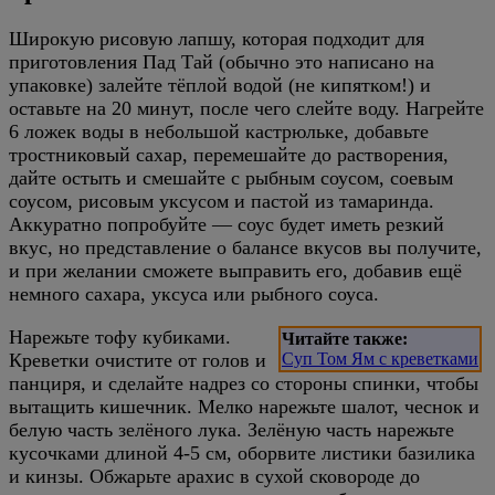
Широкую рисовую лапшу, которая подходит для
приготовления Пад Тай (обычно это написано на
упаковке) залейте тёплой водой (не кипятком!) и
оставьте на 20 минут, после чего слейте воду. Нагрейте
6 ложек воды в небольшой кастрюльке, добавьте
тростниковый сахар, перемешайте до растворения,
дайте остыть и смешайте с рыбным соусом, соевым
соусом, рисовым уксусом и пастой из тамаринда.
Аккуратно попробуйте — соус будет иметь резкий
вкус, но представление о балансе вкусов вы получите,
и при желании сможете выправить его, добавив ещё
немного сахара, уксуса или рыбного соуса.
Нарежьте тофу кубиками.
Читайте также:
Креветки очистите от голов и
Суп Том Ям с креветками
панциря, и сделайте надрез со стороны спинки, чтобы
вытащить кишечник. Мелко нарежьте шалот, чеснок и
белую часть зелёного лука. Зелёную часть нарежьте
кусочками длиной 4-5 см, оборвите листики базилика
и кинзы. Обжарьте арахис в сухой сковороде до