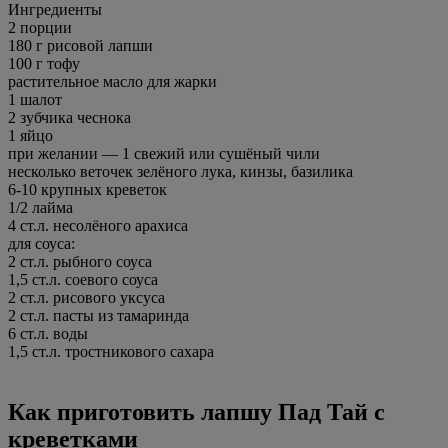
Ингредиенты
2 порции
180 г рисовой лапши
100 г тофу
растительное масло для жарки
1 шалот
2 зубчика чеснока
1 яйцо
при желании —
1 свежий или сушёный чили
несколько веточек зелёного лука, кинзы, базилика
6-10 крупных креветок
1/2 лайма
4 ст.л. несолёного арахиса
для соуса:
2 ст.л. рыбного соуса
1,5 ст.л. соевого соуса
2 ст.л. рисового уксуса
2 ст.л. пасты из тамаринда
6 ст.л. воды
1,5 ст.л. тростникового сахара
Как приготовить лапшу Пад Тай с
креветками