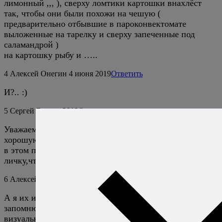
лимонный ,,, ), сверху ломтики картошки внахлёст
так, чтобы они были похожи на чешую (
предварительно отбывшие в пароконвектомате
выложенные на тарелку и сверху запеченные под
саламандрой )
на картошку рыбу и …..
4
Алексей Онегин
4 июня 2019
Ответить
И?.. :)
5
Сергей
7 июня 2019
Ответить
Уважаемый Алексей , не могли бы вы подсказать
хорошую марку бумаги для запекания? что-то не везёт
в этом плане в последнее время.Можно ответить в
личку,чтобы не посчитали рекламой.
6
Алексей Онегин
7 июня 2019
Ответить
А я их и не запоминаю особо. Бывает, плохую
запомню, чтобы такую не купить, и то не название, а
визуально.