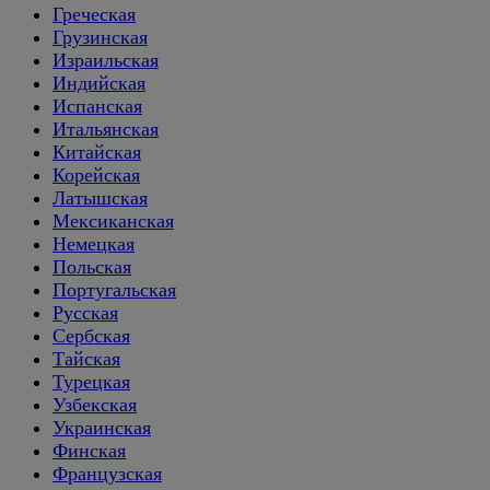
Греческая
Грузинская
Израильская
Индийская
Испанская
Итальянская
Китайская
Корейская
Латышская
Мексиканская
Немецкая
Польская
Португальская
Русская
Сербская
Тайская
Турецкая
Узбекская
Украинская
Финская
Французская