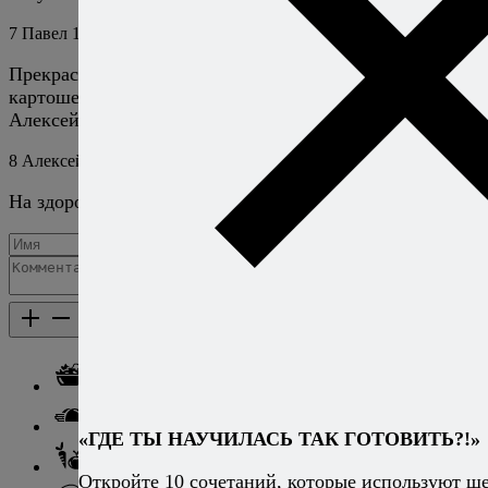
7
Павел
10 июня 2019
Ответить
Прекрасный рецепт, делаю уже два дня подряд,
картошечка вкуснейшая получается! Спасибо,
Алексей!
8
Алексей Онегин
11 июня 2019
Ответить
На здоровье!
Добавить комментарий
Каталог рецептов
Каталог рецептов
Салаты
Закуски
«ГДЕ ТЫ НАУЧИЛАСЬ ТАК ГОТОВИТЬ?!»
Блюда из овощей
Откройте 10 сочетаний, которые используют ш