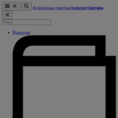
Кулинарные заметки
Алексея Онегина
Рецепты