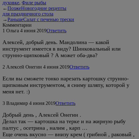
духовке
,
Филе рыбы
←
Позже
Новогодние рецепты
для праздничного стола
→
Раньше
Салат с печенью трески
Комментарии
1
Ольга
4 июня 2019
Ответить
Алексей, добрый день. Мандолина — какой
инструмент имеется в виду? Шинковальный или
струнно-щипковый ? А может оба-два?
2
Алексей Онегин
4 июня 2019
Ответить
Если вы сможете тонко нарезать картошку струнно-
щипковым инструментом, я сниму шляпу, которой у
меня нет. :)
3
Владимир
4 июня 2019
Ответить
Добрый день , Алексей Онегин .
Делал так — картошка на терке и на жирную рыбу
палтус , осетрина , налим , карп …
Еще очень вкусно — внизу крем ( грибной , раковый ,