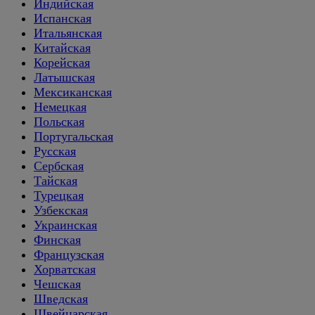
Индийская
Испанская
Итальянская
Китайская
Корейская
Латышская
Мексиканская
Немецкая
Польская
Португальская
Русская
Сербская
Тайская
Турецкая
Узбекская
Украинская
Финская
Французская
Хорватская
Чешская
Шведская
Швейцарская