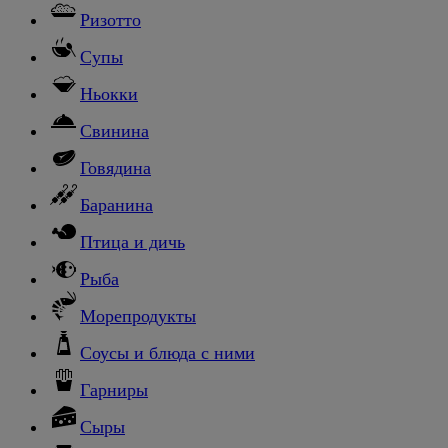
Ризотто
Супы
Ньокки
Свинина
Говядина
Баранина
Птица и дичь
Рыба
Морепродукты
Соусы и блюда с ними
Гарниры
Сыры