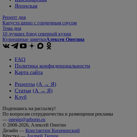
Японская
Рецепт дня
Капуста шпиц с горчичным соусом
Тема дня
10 лучших блюд северной кухни
Кулинарные заметки
Алексея Онегина
FAQ
Политика конфиденциальности
Карта сайта
Рецепты
(А → Я)
Статьи
(А → Я)
Клуб
Подпишись на рассылку!
По вопросам сотрудничества и размещения рекламы
—
onegin@arborio.ru
© 2008-2026, Алексей Онегин
Дизайн —
Константин Копачинский
Вёрстка —
Андрей Тюрин