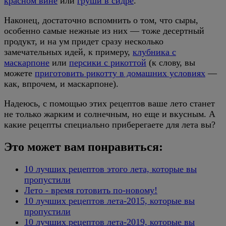
красном вине
или
груши в сидре
.
Наконец, достаточно вспомнить о том, что сыры,
особенно самые нежные из них — тоже десертный
продукт, и на ум придет сразу несколько
замечательных идей, к примеру,
клубника с
маскарпоне
или
персики с рикоттой
(к слову, вы
можете
приготовить рикотту в домашних условиях
—
как, впрочем, и маскарпоне).
Надеюсь, с помощью этих рецептов ваше лето станет
не только жарким и солнечным, но еще и вкусным. А
какие рецепты специально приберегаете для лета вы?
Это может вам понравиться:
10 лучших рецептов этого лета, которые вы
пропустили
Лето - время готовить по-новому!
10 лучших рецептов лета-2015, которые вы
пропустили
10 лучших рецептов лета-2019, которые вы