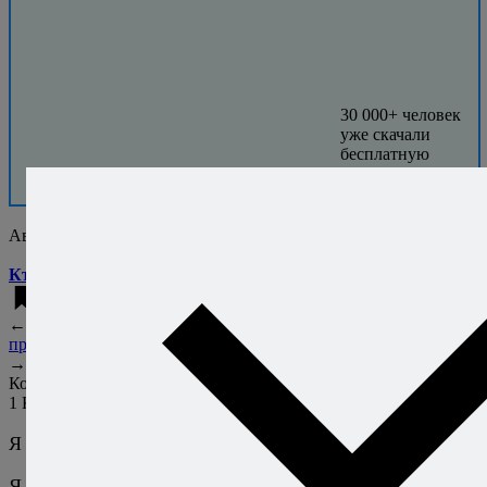
30 000+ человек
уже скачали
бесплатную
книгу.
Присоединяйтесь!
Автор:
Алексей Онегин
Кто это такой?..
Рецепты из персиков
←
Позже
Универсальные
продукты
→
Раньше
Ода оливковому маслу
Комментарии
1
Катерина
1 июля 2010
Ответить
Я приберегаю окрошку :)
Я тут пожалобиться хочу: начали продавать возле