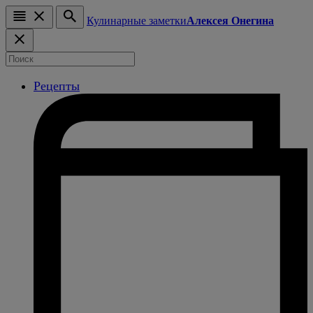
Кулинарные заметки
Алексея Онегина
Рецепты