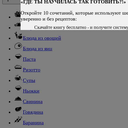
Каталог рецептов
«ГДЕ ТЫ НАУЧИЛАСЬ ТАК ГОТОВИТЬ?!»
Каталог рецептов
Откройте 10 сочетаний, которые используют ш
Салаты
уверенно и без рецептов:
Закуски
Скачайте книгу бесплатно - и получите систему,
Блюда из овощей
Блюда из яиц
Паста
Ризотто
Супы
Ньокки
Свинина
Говядина
Баранина