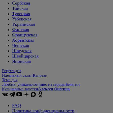
Сербская
Тайская
Турецкая
Узбекская
Украинская
Финская
Французская
Хорватская
Чешская
Шведская
Швейцарская
Японская
Рецепт дня
Идеальный салат Капрезе
Тема дня
Ламбик, уникальное пиво из сердца Бельгии
Кулинарные заметки
Алексея Онегина
FAQ
Политика конфиденциальности