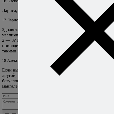
16
Алексей Онегин
20 июня 2022
Ответить
Лариса, большое спасибо вам!
17
Лариса
26 мая 2024
Ответить
Здравствуйте, Алексей! Скажите, пожалуйста, надо
увеличивать время запекания, если ребрышек будет кг
2 — 3? И ещё, если запечь дома, а доготовить на
природе на решетке для мангала, ребра получатся
такими же?
18
Алексей Онегин
28 мая 2024
Ответить
Если вы сложите рёбрышки в несколько слоёв один на
другой, и у вас получится один большой конверт —
безусловно. надо увеличивать время. Доготовить на
мангале — отличная идея.
Добавить комментарий