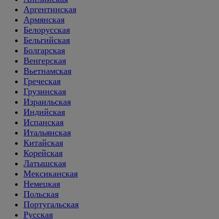
Аргентинская
Армянская
Белорусская
Бельгийская
Болгарская
Венгерская
Вьетнамская
Греческая
Грузинская
Израильская
Индийская
Испанская
Итальянская
Китайская
Корейская
Латышская
Мексиканская
Немецкая
Польская
Португальская
Русская