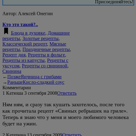
Присоединяйтесь!
Автор:
Алексей Онегин
Кто это такой?..
Блюда в духовке
,
Домашние
рецепты
,
Золотые рецепты
,
Классический рецепт
,
Мясные
рецепты
,
Праздничные рецепты
,
Рецепт дня
,
Рецепты в фольге
,
Рецепты из капусты
,
Рецепты с
уксусом
,
Рецепты со свининой
,
Свинина
←
Позже
Яичница с грибами
→
Раньше
Кисло-сладкий соус
Комментарии
1
Катюша
3 сентября 2008
Ответить
Ням ням, и сразу так кушать захотелось, после того
как прочитала рецепт «Свиных ребрышек на гриле».
Теперь я знаю что у меня и моего любимого человека
будет на ужин.
2
Катерина
13 сентября 2009
Ответить