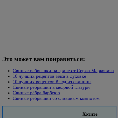
Это может вам понравиться:
Свиные ребрышки на гриле от Сержа Марковича
10 лучших рецептов мяса в духовке
10 лучших рецептов блюд из свинины
Свиные ребрышки в медовой глазури
Свиные рёбра барбекю
Свиные ребрышки со сливовым компотом
Хотите