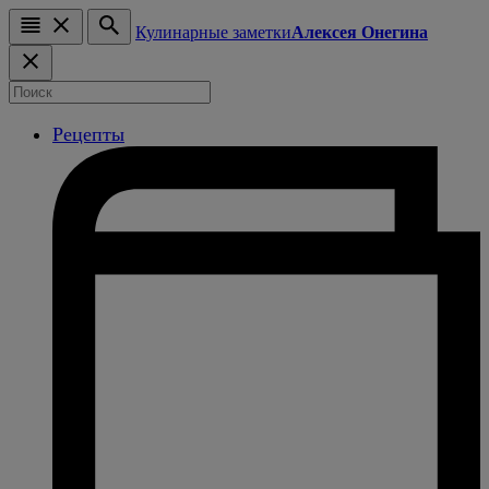
Кулинарные заметки
Алексея Онегина
Рецепты