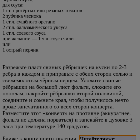
для соуса:
1 ст. протёртых или резаных томатов
2 зубчика чеснока
1 ст.л. сушёного орегано
2 ст.л. бальзамического уксуса
1 ст.л. соевого соуса
при желании —
1 ч.л. соуса чили
или
1 острый перчик
Разрежьте пласт свиных рёбрышек на куски по 2-3
ребра в каждом и приправьте с обеих сторон солью и
свежемолотым чёрным перцем. Уложите свиные
рёбрышки на большой лист фольги, сложите его
пополам, накройте рёбрышки второй половиной,
соедините и сомните края, чтобы получилось нечто
вроде запечатанного со всех сторон конверта.
Разместите этот «конверт» на противне (аккуратнее,
фольга не должна порваться) и запекайте в духовке 3
часа при температуре 140 градусов.
Ближе к концу приготовления
Читайте также: