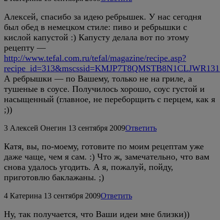
Алексей, спасибо за идею ребрышек. У нас сегодня
был обед в немецком стиле: пиво и ребрышки с
кислой капустой :) Капусту делала вот по этому
рецепту —
http://www.tefal.com.ru/tefal/magazine/recipe.asp?
recipe_id=313&mscssid=KMJP7T8QMSTB8N1CLJWR13
А ребрышки — по Вашему, только не на гриле, а
тушеные в соусе. Получилось хорошо, соус густой и
насыщенный (главное, не переборщить с перцем, как я
;))
3
Алексей Онегин
13 сентября 2009
Ответить
Катя, вы, по-моему, готовите по моим рецептам уже
даже чаще, чем я сам. :) Что ж, замечательно, что вам
снова удалось угодить. А я, пожалуй, пойду,
приготовлю баклажаны. ;)
4
Катерина
13 сентября 2009
Ответить
Ну, так получается, что Ваши идеи мне близки))