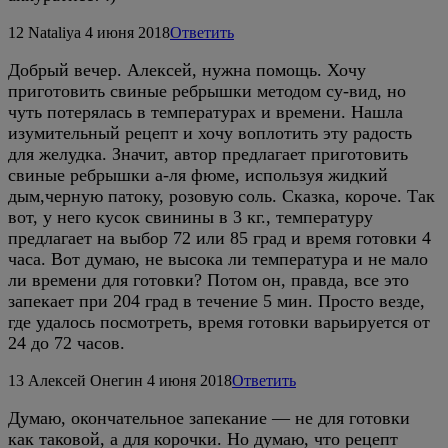
12
Nataliya
4 июня 2018
Ответить
Добрый вечер. Алексей, нужна помощь. Хочу
приготовить свиные ребрышки методом су-вид, но
чуть потерялась в температурах и времени. Нашла
изумительный рецепт и хочу воплотить эту радость
для желудка. Значит, автор предлагает приготовить
свиные ребрышки а-ля фюме, используя жидкий
дым,черную патоку, розовую соль. Сказка, короче. Так
вот, у него кусок свинины в 3 кг., температуру
предлагает на выбор 72 или 85 град и время готовки 4
часа. Вот думаю, не высока ли температура и не мало
ли времени для готовки? Потом он, правда, все это
запекает при 204 град в течение 5 мин. Просто везде,
где удалось посмотреть, время готовки варьируется от
24 до 72 часов.
13
Алексей Онегин
4 июня 2018
Ответить
Думаю, окончательное запекание — не для готовки
как таковой, а для корочки. Но думаю, что рецепт