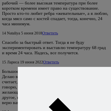
рабочий — более высокая температура при более
коротком времени имеет право на существование.
Просто кто-то любит ребра «жевательные», а я люблю,
когда мясо само с костей спадает, тогда, конечно, 24
часа минимум.
14
Nataliya
5 июня 2018
Ответить
Спасибо за быстрый ответ. Тогда я не буду
экспериментировать и выставлю температуру 68 град
и время 24 часа. Надесь, все получится.
15
Лариса
19 июня 2022
Ответить
Большое спасибо за удивительно удачный рецепт.
Делаю ваши ребрышки очень часто. Народ уже
считает, что это мое фирменное блюдо, хотя всегда
говорю, что нашла рецепт у кулинарного гуру, даже
желающим ссылки кидаю. Спасибо за это и за многое
другое, постоянно вашими рецептами пользуюсь и
верю вам на 100%.