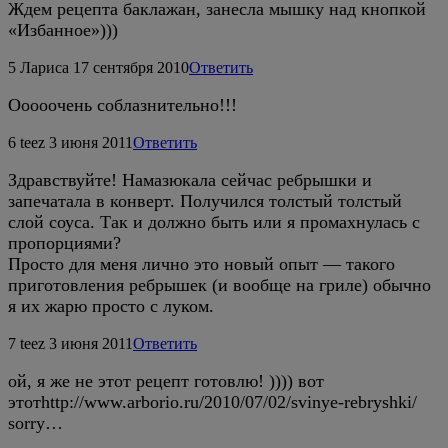
Ждем рецепта баклажан, занесла мышку над кнопкой
«Избанное»)))
5
Лариса
17 сентября 2010
Ответить
Ооооочень соблазнительно!!!
6
teez
3 июня 2011
Ответить
Здравствуйте! Намазюкала сейчас ребрышки и
запечатала в конверт. Получился толстый толстый
слой соуса. Так и должно быть или я промахнулась с
пропорциями?
Просто для меня лично это новый опыт — такого
приготовления ребрышек (и вообще на гриле) обычно
я их жарю просто с луком.
7
teez
3 июня 2011
Ответить
ой, я же не этот рецепт готовлю! )))) вот
этотhttp://www.arborio.ru/2010/07/02/svinye-rebryshki/
sorry…