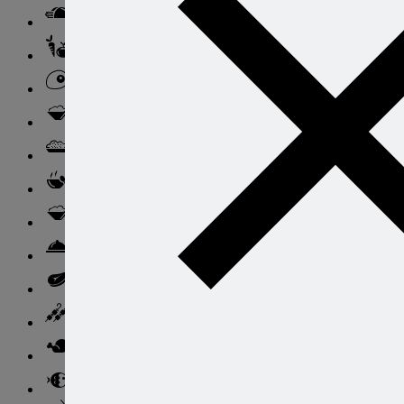
Закуски
Блюда из овощей
Блюда из яиц
Паста
Ризотто
Супы
Ньокки
Свинина
Говядина
Баранина
Птица и дичь
Рыба