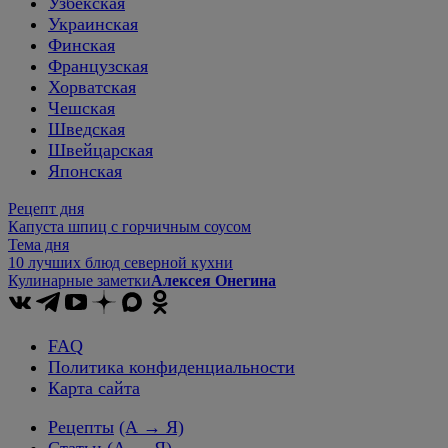
Узбекская
Украинская
Финская
Французская
Хорватская
Чешская
Шведская
Швейцарская
Японская
Рецепт дня
Капуста шпиц с горчичным соусом
Тема дня
10 лучших блюд северной кухни
Кулинарные заметки
Алексея Онегина
FAQ
Политика конфиденциальности
Карта сайта
Рецепты
(А → Я)
Статьи
(А → Я)