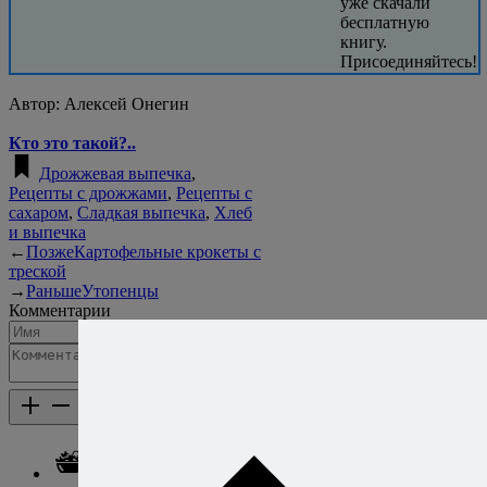
уже скачали
бесплатную
книгу.
Присоединяйтесь!
Автор:
Алексей Онегин
Кто это такой?..
Дрожжевая выпечка
,
Рецепты с дрожжами
,
Рецепты с
сахаром
,
Сладкая выпечка
,
Хлеб
и выпечка
←
Позже
Картофельные крокеты с
треской
→
Раньше
Утопенцы
Комментарии
Добавить комментарий
Каталог рецептов
Каталог рецептов
Салаты