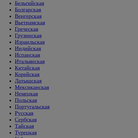
Бельгийская
Болгарская
Венгерская
Вьетнамская
Греческая
Грузинская
Израильская
Индийская
Испанская
Итальянская
Китайская
Корейская
Латышская
Мексиканская
Немецкая
Польская
Португальская
Русская
Сербская
Тайская
Турецкая