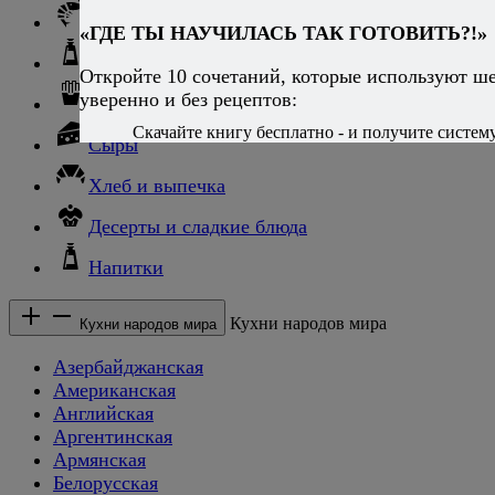
Морепродукты
«ГДЕ ТЫ НАУЧИЛАСЬ ТАК ГОТОВИТЬ?!»
Соусы и блюда с ними
Откройте 10 сочетаний, которые используют ш
уверенно и без рецептов:
Гарниры
Скачайте книгу бесплатно - и получите систему,
Сыры
Хлеб и выпечка
Десерты и сладкие блюда
Напитки
Кухни народов мира
Кухни народов мира
Азербайджанская
Американская
Английская
Аргентинская
Армянская
Белорусская