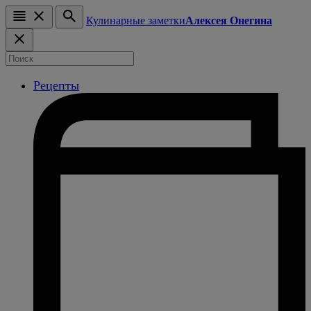
Кулинарные заметки
Алексея Онегина
Рецепты