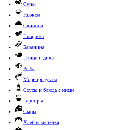
Супы
Ньокки
Свинина
Говядина
Баранина
Птица и дичь
Рыба
Морепродукты
Соусы и блюда с ними
Гарниры
Сыры
Хлеб и выпечка