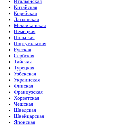
Итальянская
Китайская
Корейская
Латышская
Мексиканская
Немецкая
Польская
Португальская
Русская
Сербская
Тайская
Турецкая
Узбекская
Украинская
Финская
Французская
Хорватская
Чешская
Шведская
Швейцарская
Японская