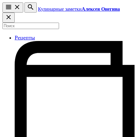
Кулинарные заметки
Алексея Онегина
Рецепты