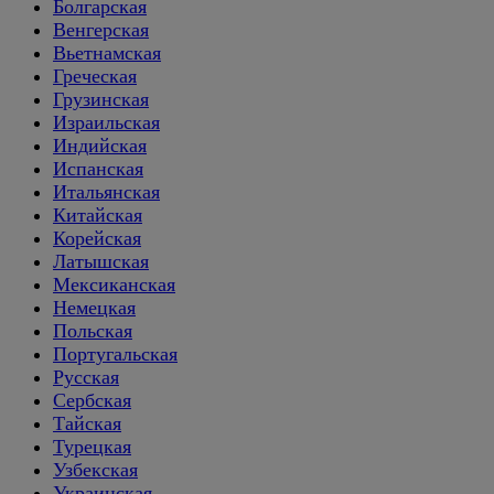
Болгарская
Венгерская
Вьетнамская
Греческая
Грузинская
Израильская
Индийская
Испанская
Итальянская
Китайская
Корейская
Латышская
Мексиканская
Немецкая
Польская
Португальская
Русская
Сербская
Тайская
Турецкая
Узбекская
Украинская