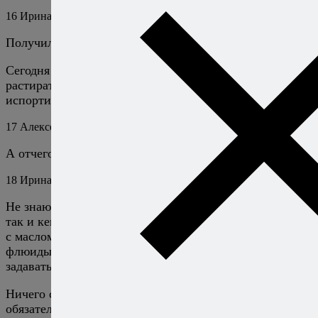
16
Ирина
3 марта 2017
Ответить
Получилось. Вкусно!
Сегодня буду печь второй раз. Но сахар решила
растирать с маслом… Как считаете, это очень
испортит конечный результат?
17
Алексей Онегин
5 марта 2017
Ответить
А отчего должно испортить?
18
Ирина
6 марта 2017
Не знаю отчего, но в этот раз почему-то всё пошло не
так и кекс не пропекся… конечно, это не из-за сахара
с маслом))… но что-то не то, возможно в небесах
флюиды не те прилетели, надо было мне не вопросы
задавать, а попросить пожелать успеха))…
Ничего страшного, в следующий раз получится
обязательно!