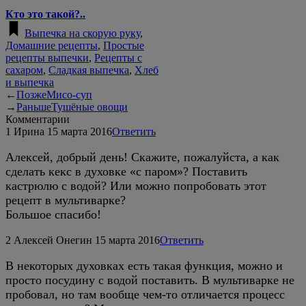
Кто это такой?..
Выпечка на скорую руку
,
Домашние рецепты
,
Простые
рецепты выпечки
,
Рецепты с
сахаром
,
Сладкая выпечка
,
Хлеб
и выпечка
←
Позже
Мисо-суп
→
Раньше
Тушёные овощи
Комментарии
1
Ирина
15 марта 2016
Ответить
Алексей, добрый день! Скажите, пожалуйста, а как
сделать кекс в духовке «с паром»? Поставить
кастрюлю с водой? Или можно попробовать этот
рецепт в мультиварке?
Большое спасибо!
2
Алексей Онегин
15 марта 2016
Ответить
В некоторых духовках есть такая функция, можно и
просто посудину с водой поставить. В мультиварке не
пробовал, но там вообще чем-то отличается процесс