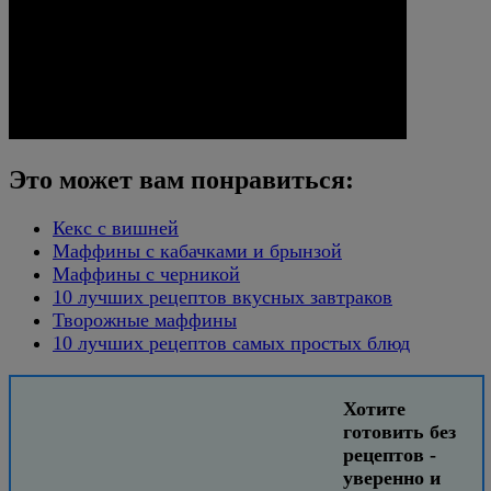
Это может вам понравиться:
Кекс с вишней
Маффины с кабачками и брынзой
Маффины с черникой
10 лучших рецептов вкусных завтраков
Творожные маффины
10 лучших рецептов самых простых блюд
Хотите
готовить без
рецептов -
уверенно и