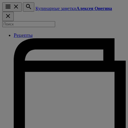
Кулинарные заметки
Алексея Онегина
Рецепты