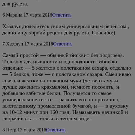
для рулета.
6
Марина
17 марта 2016
Ответить
Хазалуп,поделитесь своим универсальным рецептом ,
давно ищу хороий рецепт для рулета. Спасибо:)
7
Хазалуп
17 марта 2016
Ответить
Самый простой — обычный бисквит без подогрева.
Только я для пышности и однородности взбиваю
отдельно — 5 желтков с полстаканом сахара, отдельно
— 5 белков, тоже — с полстаканом сахара. Смешиваю
сначала желтки со стаканом муки (четверть муки
лучше заменить крахмалом), немного посолить, и
добавляю взбитые белки. Получается то самое
универсальное тесто — разлить его по противню,
выстеленному промасленной бумагой, и — в духовку
на 10-12 минут при 160 град. Намазывать начинкой и
сворачивать — только в теплом виде.
8
Петр
17 марта 2016
Ответить