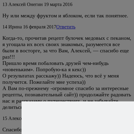
13
Алексей Онегин
19 марта 2016
Ну или между фруктом и яблоком, если так понятнее.
14
Ирина
16 февраля 2017
Ответить
Когда-то, прочитав рецепт булочек медовых с пеканом,
я угощала их всех своих знакомых, разумеется все
были в восторге, за что Вам, Алексей, — спасибо еще
раз!!!
Пришло время побаловать друзей чем-нибудь
«новеньким». Попробую-ка я кекс))
О результатах расскажу)) Надеюсь, что всё у меня
получится. Пожелайте мне успеха))
А Вам по-прежнему -огромное спасибо за интересные
рецепты, познавательный сайт)) продолжайте радовать
нас и рассказами о путешествиях, и не забывайте
делиться кулинарными хитростями))
15
Алексей Онегин
16 февраля 2017
Ответить
Спасибо, буду!