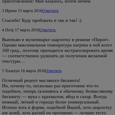
приготовления? Мне казалось, почти ничем.
3
Ирина
15 марта 2016
Ответить
Спасибо! Буду пробовать и так и так! :)
4
Петр
17 марта 2016
Ответить
Выпекаю в мультиварке шарлотку в режиме «Пирог».
Однако максимальная температура нагрева в ней всего
160 град., поэтому приходится экстраполировать время
— соответственно удлинять до получения желаемой
текстуры…
5
Хазалуп
16 марта 2016
Ответить
Отличный рецепт масляного бисквита!
Но, почему-то, несколько раз приготовив что-то
подобное, теперь склоняюсь к обычному, безмасляному
бисквиту — мука с крахмалом, яйца и сахар. Всегда
нежный, легкий и гораздо более универсальный.
Испеки хоть в форме, подобной Вашей, хоть шарлотку
им залей, хоть разлей по противню — лучшее тесто