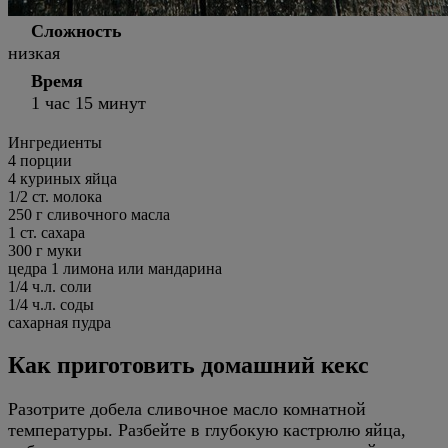
Сложность
низкая
Время
1 час 15 минут
Ингредиенты
4
порции
4 куриных яйца
1/2 ст. молока
250 г сливочного масла
1 ст. сахара
300 г муки
цедра 1 лимона или мандарина
1/4 ч.л. соли
1/4 ч.л. соды
сахарная пудра
Как приготовить домашний кекс
Разотрите добела сливочное масло комнатной
температуры. Разбейте в глубокую кастрюлю яйца,