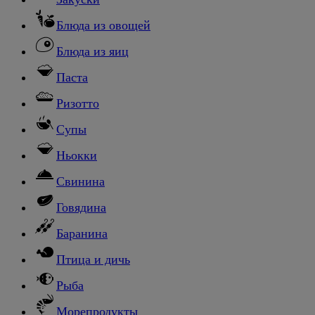
Блюда из овощей
Блюда из яиц
Паста
Ризотто
Супы
Ньокки
Свинина
Говядина
Баранина
Птица и дичь
Рыба
Морепродукты