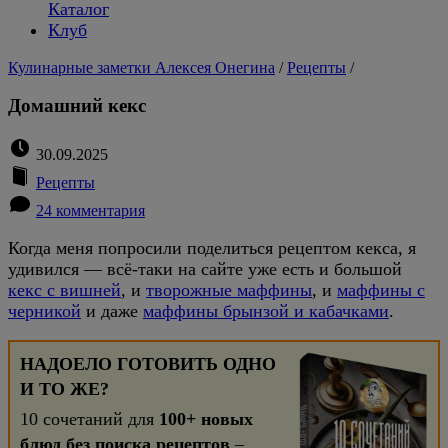
Каталог
Клуб
Кулинарные заметки Алексея Онегина
/
Рецепты
/
Домашний кекс
30.09.2025
Рецепты
24 комментария
Когда меня попросили поделиться рецептом кекса, я
удивился — всё-таки на сайте уже есть и большой
кекс с вишней
, и
творожные маффины
, и
маффины с
черникой
и даже
маффины брынзой и кабачками
.
НАДОЕЛО ГОТОВИТЬ ОДНО
И ТО ЖЕ?
10 сочетаний для
100+ новых
блюд без поиска рецептов
–