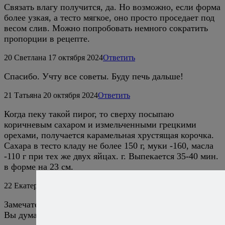
Связать влагу получится, да. Но возможно, если форма
более узкая, а тесто мягкое, оно просто проседает под
весом слив. Можно попробовать немного сократить
пропорции в рецепте.
20
Светлана
17 октября 2024
Ответить
Спасибо. Учту все советы. Буду печь дальше!
21
Татьяна
20 октября 2024
Ответить
Когда пеку такой пирог, то сверху посыпаю
коричневым сахаром и измельченными грецкими
орехами, получается карамельная хрустящая корочка.
Сахара в тесто кладу не более 150 г, муки -160, масла
-110 г при тех же двух яйцах. г. Выпекается 35-40 мин.
в форме на 23 см.
22
Екатерина
11 декабря 2024
Ответить
Замечательный пирог. Но, сезон слив проходит. Как
Вы думаете чем можно их заменить?