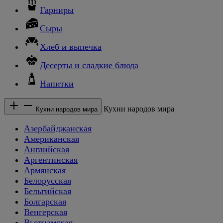
Гарниры
Сыры
Хлеб и выпечка
Десерты и сладкие блюда
Напитки
Кухни народов мира
Кухни народов мира
Азербайджанская
Американская
Английская
Аргентинская
Армянская
Белорусская
Бельгийская
Болгарская
Венгерская
Вьетнамская