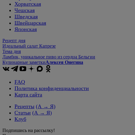
Хорватская
Чешская
Шведская
Швейцарская
Японская
Рецепт дня
Идеальный салат Капрезе
Тема дня
Ламбик, уникальное пиво из сердца Бельгии
Кулинарные заметки
Алексея Онегина
FAQ
Политика конфиденциальности
Карта сайта
Рецепты
(А → Я)
Статьи
(А → Я)
Клуб
Подпишись на рассылку!