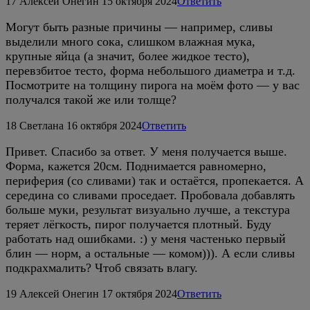
17
Алексей Онегин
15 октября 2024
Ответить
Могут быть разные причины — например, сливы
выделили много сока, слишком влажная мука,
крупные яйца (а значит, более жидкое тесто),
перевзбитое тесто, форма небольшого диаметра и т.д.
Посмотрите на толщину пирога на моём фото — у вас
получался такой же или толще?
18
Светлана
16 октября 2024
Ответить
Привет. Спасибо за ответ. У меня получается выше.
Форма, кажется 20см. Поднимается равномерно,
периферия (со сливами) так и остаётся, пропекается. А
середина со сливами проседает. Пробовала добавлять
больше муки, результат визуально лучше, а текстура
теряет лёгкость, пирог получается плотный. Буду
работать над ошибками. :) у меня частенько первый
блин — норм, а остальные — комом))). А если сливы
подкрахмалить? Чтоб связать влагу.
19
Алексей Онегин
17 октября 2024
Ответить