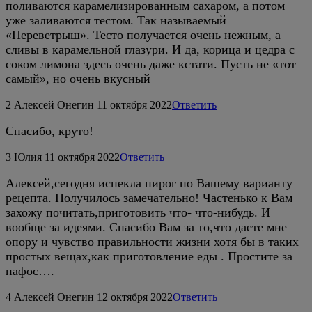
поливаются карамелизированным сахаром, а потом
уже заливаются тестом. Так называемый
«Переветрыш». Тесто получается очень нежным, а
сливы в карамельной глазури. И да, корица и цедра с
соком лимона здесь очень даже кстати. Пусть не «тот
самый», но очень вкусный
2
Алексей Онегин
11 октября 2022
Ответить
Спасибо, круто!
3
Юлия
11 октября 2022
Ответить
Алексей,сегодня испекла пирог по Вашему варианту
рецепта. Получилось замечательно! Частенько к Вам
захожу почитать,приготовить что- что-нибудь. И
вообще за идеями. Спасибо Вам за то,что даете мне
опору и чувство правильности жизни хотя бы в таких
простых вещах,как приготовление еды . Простите за
пафос….
4
Алексей Онегин
12 октября 2022
Ответить