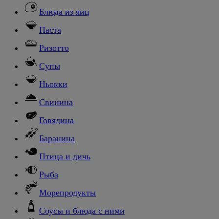
Блюда из яиц
Паста
Ризотто
Супы
Ньокки
Свинина
Говядина
Баранина
Птица и дичь
Рыба
Морепродукты
Соусы и блюда с ними