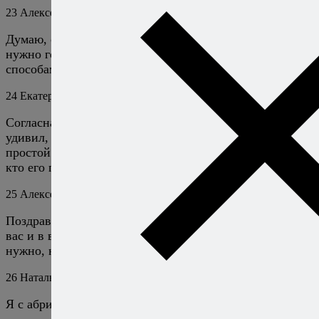
23
Алексей Онегин
11 декабря 2024
Ответить
Думаю, сливы в сливовом пироге заменять не нужно, а
нужно готовить сезонные ингредиенты теми
способами, которые подходят для них лучше всего. :)
24
Екатерина
16 декабря 2024
Ответить
Согласна, но пирог настолько вкусный и так меня
удивил, что не хочется его лишиться. Совершенно
простой набор ингредиентов, а съедает я на ура всеми,
кто его пробовал. Честно говоря такое редко бывает.
25
Алексей Онегин
16 декабря 2024
Ответить
Поздравляю, значит, дело не только в пироге, но и в
вас и в ваших руках! А лишаться пирога совсем не
нужно, нужно просто снова дождаться сезона слив. :)
26
Наталья
11 октября 2025
Ответить
Я с абрикосами делала. Тоже вкусно.