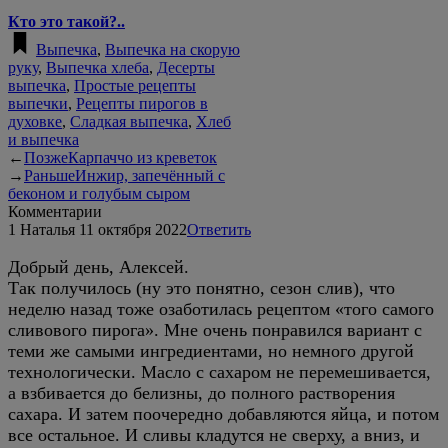
Кто это такой?..
Выпечка
,
Выпечка на скорую
руку
,
Выпечка хлеба
,
Десерты
выпечка
,
Простые рецепты
выпечки
,
Рецепты пирогов в
духовке
,
Сладкая выпечка
,
Хлеб
и выпечка
←
Позже
Карпаччо из креветок
→
Раньше
Инжир, запечённый с
беконом и голубым сыром
Комментарии
1
Наталья
11 октября 2022
Ответить
Добрый день, Алексей.
Так получилось (ну это понятно, сезон слив), что
неделю назад тоже озаботилась рецептом «того самого
сливового пирога». Мне очень понравился вариант с
теми же самыми ингредиентами, но немного другой
технологически. Масло с сахаром не перемешивается,
а взбивается до белизны, до полного растворения
сахара. И затем поочередно добавляются яйца, и потом
все остальное. И сливы кладутся не сверху, а вниз, и