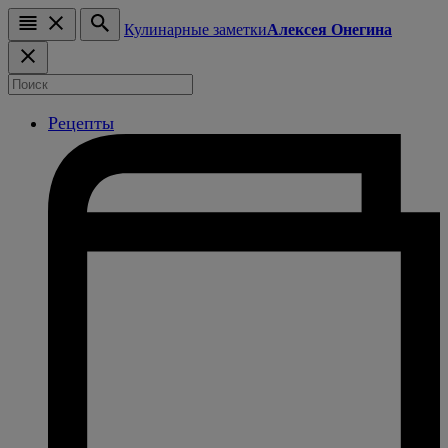
Кулинарные заметки
Алексея Онегина
Рецепты