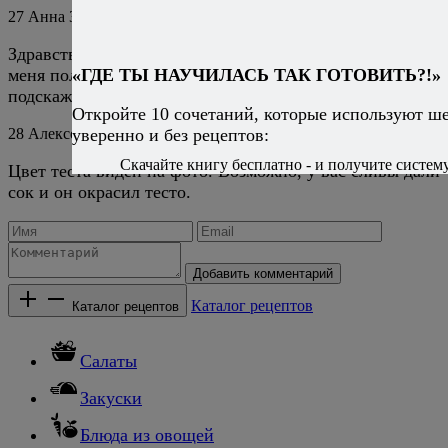
27
Анна
3 октября 2025
Ответить
Здравствуйте! А тесто у готового пирога белое? У
«ГДЕ ТЫ НАУЧИЛАСЬ ТАК ГОТОВИТЬ?!»
меня получилось темное, как бывает у шарлотки. Не
подскажите почему?
Откройте 10 сочетаний, которые используют ш
уверенно и без рецептов:
28
Алексей Онегин
4 октября 2025
Ответить
Скачайте книгу бесплатно - и получите систему,
Цвет теста виден на фото. Возможно, у вас сливы дали
сок и он окрасил тесто.
Добавить комментарий
Каталог рецептов
Каталог рецептов
Салаты
Закуски
Блюда из овощей