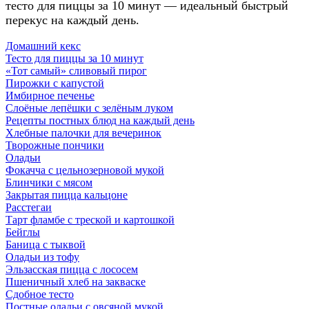
тесто для пиццы за 10 минут — идеальный быстрый
перекус на каждый день.
Домашний кекс
Тесто для пиццы за 10 минут
«Тот самый» сливовый пирог
Пирожки с капустой
Имбирное печенье
Слоёные лепёшки с зелёным луком
Рецепты постных блюд на каждый день
Хлебные палочки для вечеринок
Творожные пончики
Оладьи
Фокачча с цельнозерновой мукой
Блинчики с мясом
Закрытая пицца кальцоне
Расстегаи
Тарт фламбе с треской и картошкой
Бейглы
Баница с тыквой
Оладьи из тофу
Эльзасская пицца с лососем
Пшеничный хлеб на закваске
Сдобное тесто
Постные оладьи с овсяной мукой