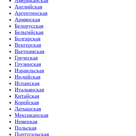
Американская
Английская
Аргентинская
Армянская
Белорусская
Бельгийская
Болгарская
Венгерская
Вьетнамская
Греческая
Грузинская
Израильская
Индийская
Испанская
Итальянская
Китайская
Корейская
Латышская
Мексиканская
Немецкая
Польская
Португальская