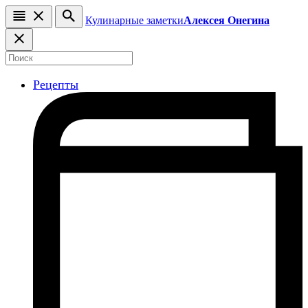
Кулинарные заметки
Алексея Онегина
Рецепты