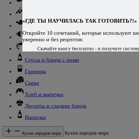
Говядина
Баранина
«ГДЕ ТЫ НАУЧИЛАСЬ ТАК ГОТОВИТЬ?!»
Птица и дичь
Откройте 10 сочетаний, которые используют ш
Рыба
уверенно и без рецептов:
Морепродукты
Скачайте книгу бесплатно - и получите систему,
Соусы и блюда с ними
Гарниры
Сыры
Хлеб и выпечка
Десерты и сладкие блюда
Напитки
Кухни народов мира
Кухни народов мира