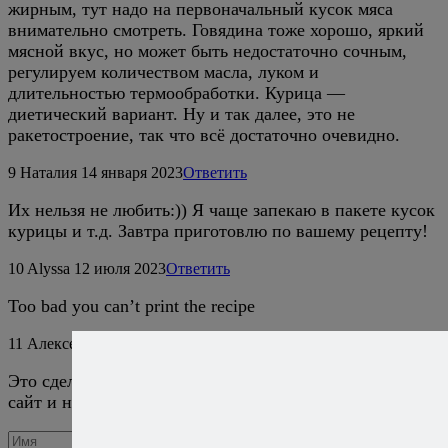
жирным, тут надо на первоначальный кусок мяса
внимательно смотреть. Говядина тоже хорошо, яркий
мясной вкус, но может быть недостаточно сочным,
регулируем количеством масла, луком и
длительностью термообработки. Курица —
диетический вариант. Ну и так далее, это не
ракетостроение, так что всё достаточно очевидно.
9
Наталия
14 января 2023
Ответить
Их нельзя не любить:)) Я чаще запекаю в пакете кусок
курицы и т.д. Завтра приготовлю по вашему рецепту!
10
Alyssa
12 июля 2023
Ответить
Too bad you can’t print the recipe
11
Алексей Онегин
17 июля 2023
Ответить
Это сделано для того, чтобы вы почаще заходили на
сайт и не пропустили новый рецепт. :)