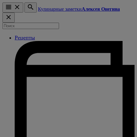
Кулинарные заметки
Алексея Онегина
Рецепты