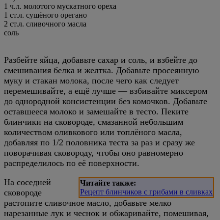
1 ч.л. молотого мускатного ореха
1 ст.л. сушёного орегано
2 ст.л. сливочного масла
соль
Разбейте яйца, добавьте сахар и соль, и взбейте до
смешивания белка и желтка. Добавьте просеянную
муку и стакан молока, после чего как следует
перемешивайте, а ещё лучше — взбивайте миксером
до однородной консистенции без комочков. Добавьте
оставшееся молоко и замешайте в тесто. Пеките
блинчики на сковороде, смазанной небольшим
количеством оливкового или топлёного масла,
добавляя по 1/2 половника теста за раз и сразу же
поворачивая сковороду, чтобы оно равномерно
распределилось по её поверхности.
На соседней
Читайте также:
сковороде
Рецепт блинчиков с грибами в сливках
растопите сливочное масло, добавьте мелко
нарезанные лук и чеснок и обжаривайте, помешивая,