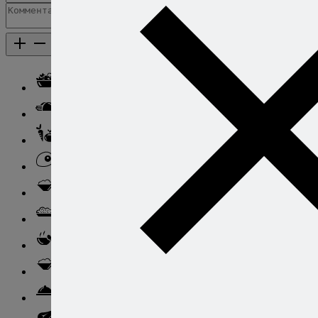
Добавить комментарий
Каталог рецептов
Каталог рецептов
Салаты
Закуски
Блюда из овощей
Блюда из яиц
Паста
Ризотто
Супы
Ньокки
Свинина