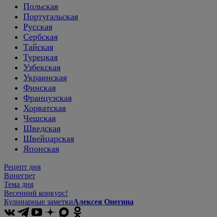
Польская
Португальская
Русская
Сербская
Тайская
Турецкая
Узбекская
Украинская
Финская
Французская
Хорватская
Чешская
Шведская
Швейцарская
Японская
Рецепт дня
Винегрет
Тема дня
Весенний конкурс!
Кулинарные заметки
Алексея Онегина