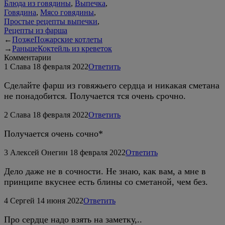
Блюда из говядины
,
Выпечка
,
Говядина
,
Мясо говядины
,
Простые рецепты выпечки
,
Рецепты из фарша
←
Позже
Пожарские котлеты
→
Раньше
Коктейль из креветок
Комментарии
1
Слава
18 февраля 2022
Ответить
Сделайте фарш из говяжьего сердца и никакая сметана
не понадобится. Получается тся очень срочно.
2
Слава
18 февраля 2022
Ответить
Получается очень сочно*
3
Алексей Онегин
18 февраля 2022
Ответить
Дело даже не в сочности. Не знаю, как вам, а мне в
принципе вкуснее есть блины со сметаной, чем без.
4
Сeргeй
14 июня 2022
Ответить
Про сердце надо взять на заметку,..