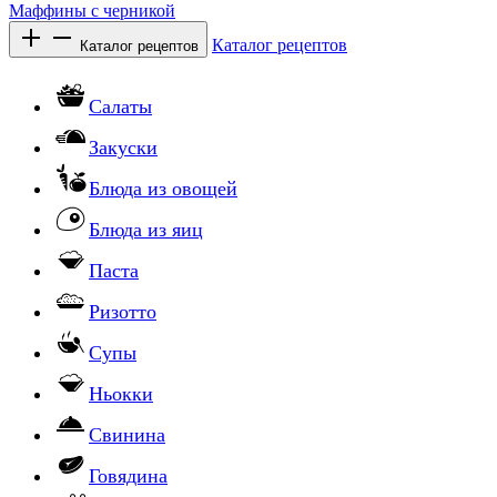
Маффины с черникой
Каталог рецептов
Каталог рецептов
Салаты
Закуски
Блюда из овощей
Блюда из яиц
Паста
Ризотто
Супы
Ньокки
Свинина
Говядина