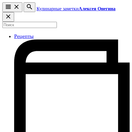
Кулинарные заметки
Алексея Онегина
Рецепты