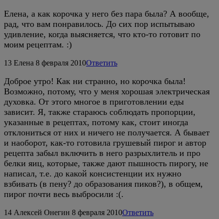
Елена, а как корочка у него без пара была? А вообще,
рад, что вам понравилось. До сих пор испытываю
удивление, когда выясняется, что кто-то готовит по
моим рецептам. :)
13
Елена
8 февраля 2010
Ответить
Доброе утро! Как ни странно, но корочка была!
Возможно, потому, что у меня хорошая электрическая
духовка. От этого многое в приготовлении еды
зависит. Я, также стараюсь соблюдать пропорции,
указанные в рецептах, потому как, стоит иногда
отклониться от них и ничего не получается. А бывает
и наоборот, как-то готовила грушевый пирог и автор
рецепта забыл включить в него разрыхлитель и про
белки яиц, которые, также дают пышность пирогу, не
написал, т.е. до какой консистенции их нужно
взбивать (в пену? до образования пиков?), в общем,
пирог почти весь выбросили :(.
14
Алексей Онегин
8 февраля 2010
Ответить