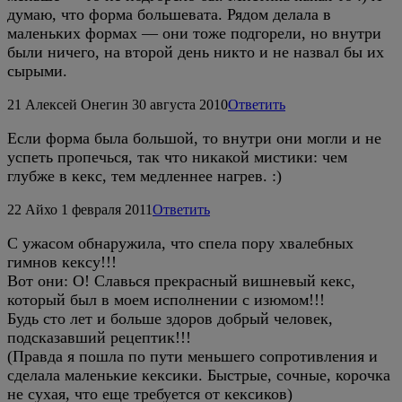
думаю, что форма большевата. Рядом делала в
маленьких формах — они тоже подгорели, но внутри
были ничего, на второй день никто и не назвал бы их
сырыми.
21
Алексей Онегин
30 августа 2010
Ответить
Если форма была большой, то внутри они могли и не
успеть пропечься, так что никакой мистики: чем
глубже в кекс, тем медленнее нагрев. :)
22
Айхо
1 февраля 2011
Ответить
С ужасом обнаружила, что спела пору хвалебных
гимнов кексу!!!
Вот они: О! Славься прекрасный вишневый кекс,
который был в моем исполнении с изюмом!!!
Будь сто лет и больше здоров добрый человек,
подсказавший рецептик!!!
(Правда я пошла по пути меньшего сопротивления и
сделала маленькие кексики. Быстрые, сочные, корочка
не сухая, что еще требуется от кексиков)