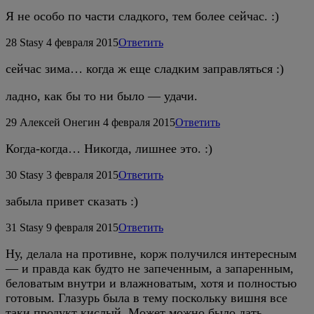
Я не особо по части сладкого, тем более сейчас. :)
28
Stasy
4 февраля 2015
Ответить
сейчас зима… когда ж еще сладким заправляться :)
ладно, как бы то ни было — удачи.
29
Алексей Онегин
4 февраля 2015
Ответить
Когда-когда… Никогда, лишнее это. :)
30
Stasy
3 февраля 2015
Ответить
забыла привет сказать :)
31
Stasy
9 февраля 2015
Ответить
Ну, делала на противне, корж получился интересным
— и правда как будто не запеченным, а запаренным,
беловатым внутри и влажноватым, хотя и полностью
готовым. Глазурь была в тему поскольку вишня все
таки продукт кислый. Может можно было дать