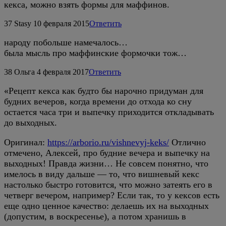
кекса, можно взять формы для маффинов.
37
Stasy
10 февраля 2015
Ответить
народу побольше намечалось…
была мысль про маффинские формочки тож…
38
Ольга
4 февраля 2017
Ответить
«Рецепт кекса как будто бы нарочно придуман для
будних вечеров, когда времени до отхода ко сну
остается часа три и выпечку приходится откладывать
до выходных.
Оригинал:
https://arborio.ru/vishnevyj-keks/
Отлично
отмечено, Алексей, про будние вечера и выпечку на
выходных! Правда жизни… Не совсем понятно, что
имелось в виду дальше — то, что вишневый кекс
настолько быстро готовится, что можно затеять его в
четверг вечером, например? Если так, то у кексов есть
еще одно ценное качество: делаешь их на выходных
(допустим, в воскресенье), а потом хранишь в