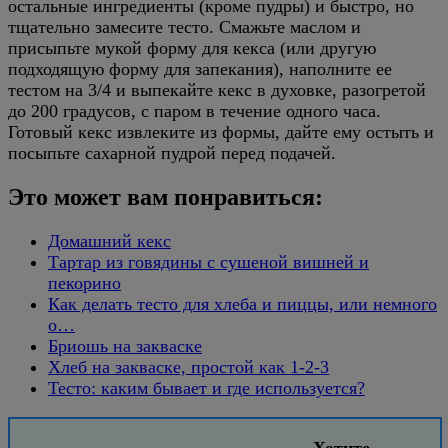
остальные ингредиенты (кроме пудры) и быстро, но
тщательно замесите тесто. Смажьте маслом и
присыпьте мукой форму для кекса (или другую
подходящую форму для запекания), наполните ее
тестом на 3/4 и выпекайте кекс в духовке, разогретой
до 200 градусов, с паром в течение одного часа.
Готовый кекс извлеките из формы, дайте ему остыть и
посыпьте сахарной пудрой перед подачей.
Это может вам понравиться:
Домашний кекс
Тартар из говядины с сушеной вишней и
пекорино
Как делать тесто для хлеба и пиццы, или немного
о…
Бриошь на закваске
Хлеб на закваске, простой как 1-2-3
Тесто: каким бывает и где используется?
Хотите