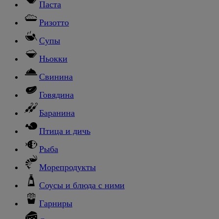
Паста
Ризотто
Супы
Ньокки
Свинина
Говядина
Баранина
Птица и дичь
Рыба
Морепродукты
Соусы и блюда с ними
Гарниры