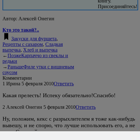
книгу.
Присоединяйтесь!
Автор:
Алексей Онегин
Кто это такой?..
Закуски для фуршета
,
Рецепты с сахаром
,
Сладкая
выпечка
,
Хлеб и выпечка
←
Позже
Карпаччо из свеклы и
редьки
→
Раньше
Филе утки с вишневым
соусом
Комментарии
1
Ирина
5 февраля 2010
Ответить
Какая прелесть! Испеку обязательно!Спасибо!
2
Алексей Онегин
5 февраля 2010
Ответить
Ну, положим, кекс с разрыхлителем я тоже как-нибудь
вывешу, и не спорю, что лучше использовать его, а не
соду. С другой стороны, иметь в своем арсенале
несколько рецептов на разные случаи — не так уж и