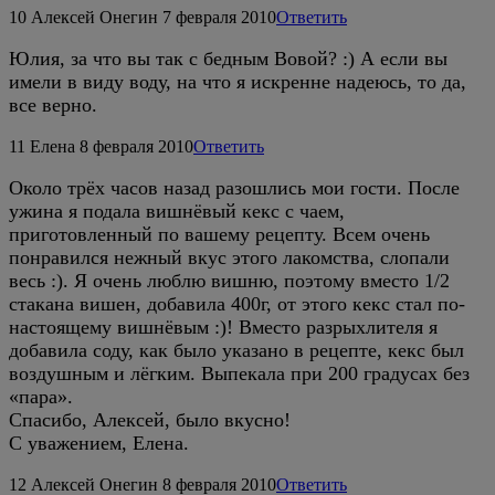
10
Алексей Онегин
7 февраля 2010
Ответить
Юлия, за что вы так с бедным Вовой? :) А если вы
имели в виду воду, на что я искренне надеюсь, то да,
все верно.
11
Елена
8 февраля 2010
Ответить
Около трёх часов назад разошлись мои гости. После
ужина я подала вишнёвый кекс с чаем,
приготовленный по вашему рецепту. Всем очень
понравился нежный вкус этого лакомства, слопали
весь :). Я очень люблю вишню, поэтому вместо 1/2
стакана вишен, добавила 400г, от этого кекс стал по-
настоящему вишнёвым :)! Вместо разрыхлителя я
добавила соду, как было указано в рецепте, кекс был
воздушным и лёгким. Выпекала при 200 градусах без
«пара».
Спасибо, Алексей, было вкусно!
С уважением, Елена.
12
Алексей Онегин
8 февраля 2010
Ответить