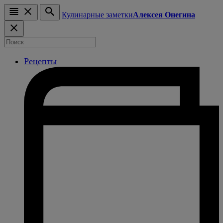
Кулинарные заметки
Алексея Онегина
Рецепты