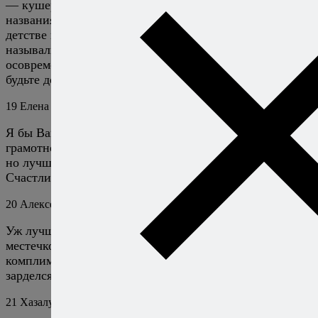
— кушери и т.д.), поэтому вне зависимости от
названия выпечки важен вкус — получилось, как в
детстве или нет. Кстати, мои бабушки ВСЕГДА
называли это изделие ПЫШКИ, а «пончики» — уже
осовремененное название. Всем приятного аппетита и
будьте добрее друг к другу!
19
Елена
26 сентября 2017
Ответить
Я бы Вам ответила чтобы про свою «воспитанность и
грамотность» Вы бы не заявляли так уж однозначно,
но лучше покину этот сайт полный снобизма.
Счастливо оставаться ;)
20
Алексей Онегин
26 сентября 2017
Ответить
Уж лучше так, чем опускаться до шуточек про
местечковую спесь. Вам тоже всего хорошего. За
комплимент про снобизм отдельное спасибо, я аж
зарделся.
21
Хазалуп
1 октября 2017
Ответить