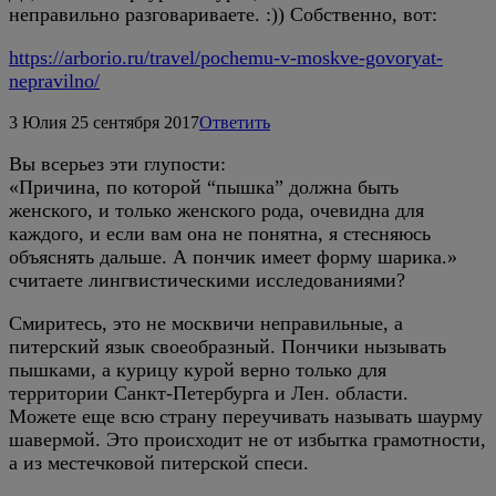
неправильно разговариваете. :)) Собственно, вот:
https://arborio.ru/travel/pochemu-v-moskve-govoryat-
nepravilno/
3
Юлия
25 сентября 2017
Ответить
Вы всерьез эти глупости:
«Причина, по которой “пышка” должна быть
женского, и только женского рода, очевидна для
каждого, и если вам она не понятна, я стесняюсь
объяснять дальше. А пончик имеет форму шарика.»
считаете лингвистическими исследованиями?
Смиритесь, это не москвичи неправильные, а
питерский язык своеобразный. Пончики нызывать
пышками, а курицу курой верно только для
территории Санкт-Петербурга и Лен. области.
Можете еще всю страну переучивать называть шаурму
шавермой. Это происходит не от избытка грамотности,
а из местечковой питерской спеси.