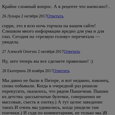
Крайне сложный вопрос. А в рецепте что написано?..
26
Лунара
2 октября 2017
Ответить
сорри, это я всю ночь торчала на вашем сайте!
Слишком много информации вредно для ума и для
глаз. Сегодня на «трезвую голову» перечитала —
увидела.
27
Алексей Онегин
2 октября 2017
Ответить
Ну, зато теперь вы все сделаете правильно! :)
28
Екатерина
28 ноября 2017
Ответить
Мы давно не были в Питере, и вот недавно, наконец,
снова побывали. Когда в очередной раз решили
перекусить, оказалось, что рядом Пышечная. Пышки
из детства -рассыпчатые булочки, совершенно не
массовые, съесть в охотку.) А тут целое заведение
таких.И очень мы удивились, когда увидели там
пончики.) И судя по комментариям, не только мы.)В