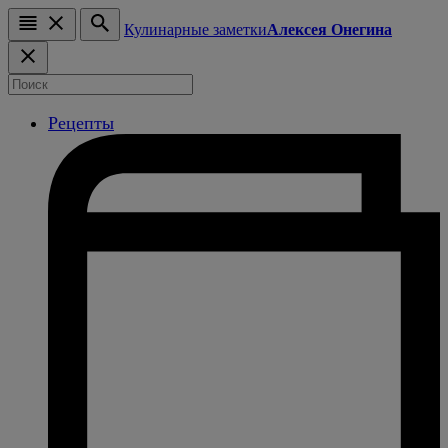
Кулинарные заметки
Алексея Онегина
Рецепты