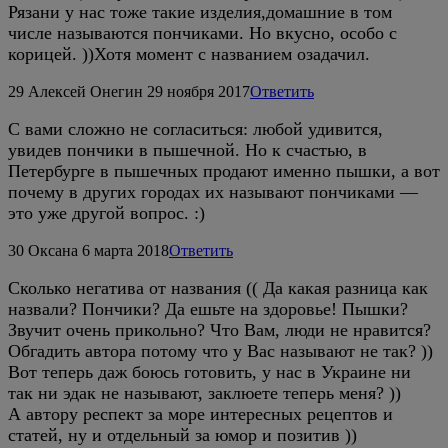
Рязани у нас тоже такие изделия,домашние в том
числе называются пончиками. Но вкусно, особо с
корицей. ))Хотя момент с названием озадачил.
29
Алексей Онегин
29 ноября 2017
Ответить
С вами сложно не согласиться: любой удивится,
увидев пончики в пышечной. Но к счастью, в
Петербурге в пышечных продают именно пышки, а вот
почему в других городах их называют пончиками —
это уже другой вопрос. :)
30
Оксана
6 марта 2018
Ответить
Сколько негатива от названия (( Да какая разница как
назвали? Пончики? Да ешьте на здоровье! Пышки?
Звучит очень прикольно? Что Вам, люди не нравится?
Обгадить автора потому что у Вас называют не так? ))
Вот теперь даж боюсь готовить, у нас в Украине ни
так ни эдак не называют, заклюете теперь меня? ))
А автору респект за море интересных рецептов и
статей, ну и отдельный за юмор и позитив ))