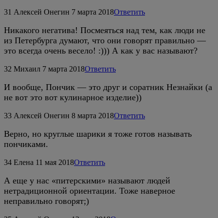
31
Алексей Онегин
7 марта 2018
Ответить
Никакого негатива! Посмеяться над тем, как люди не
из Петербурга думают, что они говорят правильно —
это всегда очень весело! :))) А как у вас называют?
32
Михаил
7 марта 2018
Ответить
И вообще, Пончик — это друг и соратник Незнайки (а
не вот это вот кулинарное изделие))
33
Алексей Онегин
8 марта 2018
Ответить
Верно, но круглые шарики я тоже готов называть
пончиками.
34
Елена
11 мая 2018
Ответить
А еще у нас «питерскими» называют людей
нетрадиционной ориентации. Тоже наверное
неправильно говорят;)