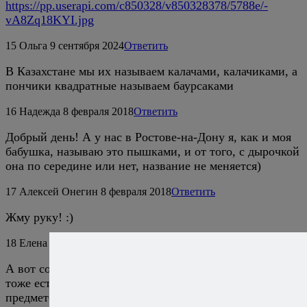
https://pp.userapi.com/c850328/v850328378/5788e/-
vA8Zq18KYI.jpg
15
Ольга
9 сентября 2024
Ответить
В Казахстане мы их называем калачами, калачиками, а
пончики квадратные называем баурсаками
16
Надежда
8 февраля 2018
Ответить
Добрый день! А у нас в Ростове-на-Дону я, как и моя
бабушка, называю это пышками, и от того, с дырочкой
она по середине или нет, название не меняется)
17
Алексей Онегин
8 февраля 2018
Ответить
Жму руку! :)
18
Елена
16 октября 2024
Ответить
А вот согласная с Вами, Надежда! У нас в Ростове
тоже есть свои «местечковые» названия обычных
предметов (абрикос — тютина, банка — баллон, кусты