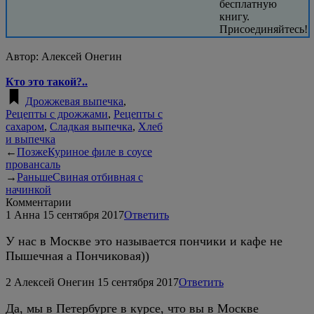
бесплатную
книгу.
Присоединяйтесь!
Автор:
Алексей Онегин
Кто это такой?..
Дрожжевая выпечка
,
Рецепты с дрожжами
,
Рецепты с
сахаром
,
Сладкая выпечка
,
Хлеб
и выпечка
←
Позже
Куриное филе в соусе
провансаль
→
Раньше
Свиная отбивная с
начинкой
Комментарии
1
Анна
15 сентября 2017
Ответить
У нас в Москве это называется пончики и кафе не
Пышечная а Пончиковая))
2
Алексей Онегин
15 сентября 2017
Ответить
Да, мы в Петербурге в курсе, что вы в Москве