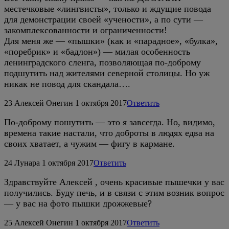
местечковые «лингвисты», только и ждущие повода
для демонстрации своей «учености», а по сути —
закомплексованности и ограниченности!
Для меня же — «пышки» (как и «парадное», «булка»,
«поребрик» и «бадлон») — милая особенность
ленинградского сленга, позволяющая по-доброму
подшутить над жителями северной столицы. Но уж
никак не повод для скандала….
23
Алексей Онегин
1 октября 2017
Ответить
По-доброму пошутить — это я завсегда. Но, видимо,
времена такие настали, что доброты в людях едва на
своих хватает, а чужим — фигу в кармане.
24
Лунара
1 октября 2017
Ответить
Здравствуйте Алексей , очень красивые пышечки у вас
получились. Буду печь, и в связи с этим возник вопрос
— у вас на фото пышки дрожжевые?
25
Алексей Онегин
1 октября 2017
Ответить