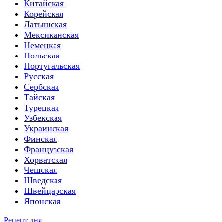
Китайская
Корейская
Латышская
Мексиканская
Немецкая
Польская
Португальская
Русская
Сербская
Тайская
Турецкая
Узбекская
Украинская
Финская
Французская
Хорватская
Чешская
Шведская
Швейцарская
Японская
Рецепт дня