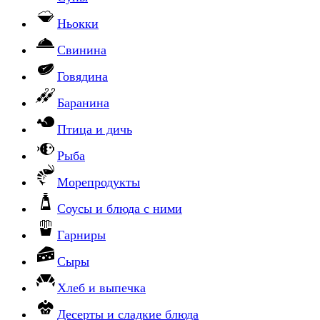
Ньокки
Свинина
Говядина
Баранина
Птица и дичь
Рыба
Морепродукты
Соусы и блюда с ними
Гарниры
Сыры
Хлеб и выпечка
Десерты и сладкие блюда