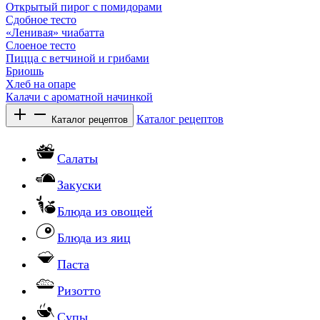
Открытый пирог с помидорами
Сдобное тесто
«Ленивая» чиабатта
Слоеное тесто
Пицца с ветчиной и грибами
Бриошь
Хлеб на опаре
Калачи с ароматной начинкой
Каталог рецептов
Каталог рецептов
Салаты
Закуски
Блюда из овощей
Блюда из яиц
Паста
Ризотто
Супы