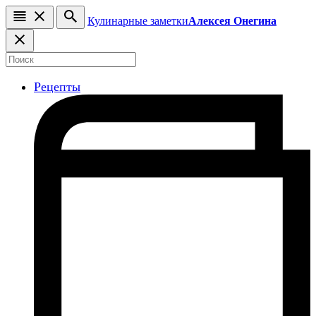
Кулинарные заметки
Алексея Онегина
Рецепты