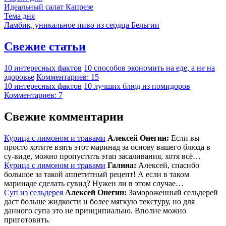
Идеальный салат Капрезе
Тема дня
Ламбик, уникальное пиво из сердца Бельгии
Свежие статьи
10 интересных фактов
10 способов экономить на еде, а не на
здоровье
Комментариев: 15
10 интересных фактов
10 лучших блюд из помидоров
Комментариев: 7
Свежие комментарии
Курица с лимоном и травами
Алексей Онегин:
Если вы
просто хотите взять этот маринад за основу вашего блюда в
су-виде, можно пропустить этап засаливания, хотя всё…
Курица с лимоном и травами
Галина:
Алексей, спасибо
большое за такой аппетитный рецепт! А если в таком
маринаде сделать сувид? Нужен ли в этом случае…
Суп из сельдерея
Алексей Онегин:
Замороженный сельдерей
даст больше жидкости и более мягкую текстуру, но для
данного супа это не принципиально. Вполне можно
приготовить.