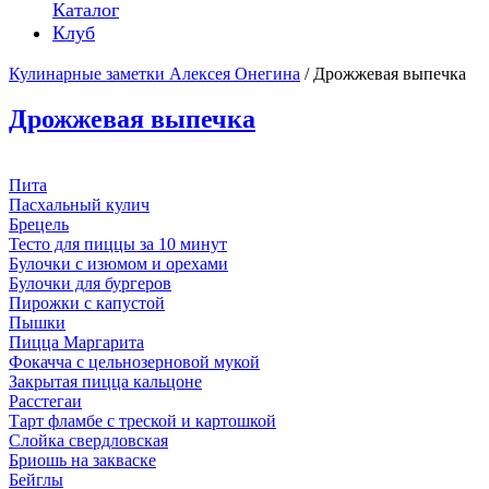
Каталог
Клуб
Кулинарные заметки Алексея Онегина
/ Дрожжевая выпечка
Дрожжевая выпечка
Пита
Пасхальный кулич
Брецель
Тесто для пиццы за 10 минут
Булочки с изюмом и орехами
Булочки для бургеров
Пирожки с капустой
Пышки
Пицца Маргарита
Фокачча с цельнозерновой мукой
Закрытая пицца кальцоне
Расстегаи
Тарт фламбе с треской и картошкой
Слойка свердловская
Бриошь на закваске
Бейглы