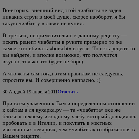
Во-вторых, внешний вид этой чиабатты не задел
никаких струн в моей душе, скорее наоборот, я бы
такую чиабатту в лавке не купил.
В-третьих, неприменительно к данному рецепту —
искать рецепт чиабатты в рунете примерно то же
самое, что вбивать «borscht» в гугле. То есть рецепт-то
вы найдете, и вполне возможно, что получится
вкусно, только это будет не борщ.
А что ж ты сам тогда этим правилам не следуешь,
спросите вы. И совершенно напрасно. :)
30
Андрей
19 апреля 2011
Ответить
При всем уважении к Вам и определенном отношении
к сайтам а ля кухарка.ру — та «чиабатта» все же
ближе к некоему исходному хлебу, который доводилось
пробовать и в Италии, и покупать в местных
изысканных пекарнях, чем «чиабатта» отображенная в
Вашем рецепте.