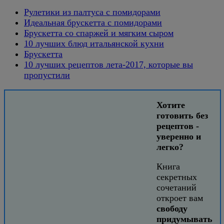
Рулетики из палтуса с помидорами
Идеальная брускетта с помидорами
Брускетта со спаржей и мягким сыром
10 лучших блюд итальянской кухни
Брускетта
10 лучших рецептов лета-2017, которые вы
пропустили
Хотите
готовить без
рецептов -
уверенно и
легко?
Книга
секретных
сочетаний
откроет вам
свободу
придумывать