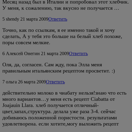
Месяц назад был в Италии и попробовал этот хлебчик.
У меня, к сожалению, так вкусно не получается …
5
shendy
21 марта 2009
Ответить
Точно, как по ссылкам, я ее именно такой и хочу
сделать, А у тебя это больше на белый хлеб похоже,
поры совсем мелкие.
6
Алексей Онегин
21 марта 2009
Ответить
Оля, да, согласен. Сам жду, пока Элла меня
правильным итальянским рецептом просветит. :)
7
ольга
26 марта 2009
Ответить
действительно молоко в чиабату нельзя!знаю что есть
много вариантов…у меня есть рецепт Ciabatta от
Joajauin Llara. хлеб получается отличный-
цвет,запах,структура. делала уже раза 3-4. сейчас
добиваюсь положенной пористости. результатами
удовлетворена. если хотите,могу выложить рецепт