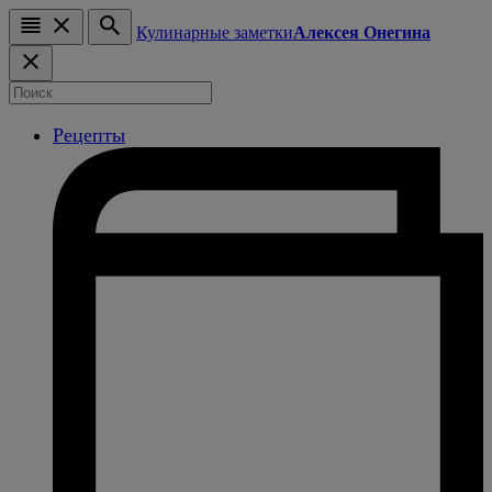
Кулинарные заметки
Алексея Онегина
Рецепты