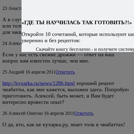
23
Анастасия
21 сентября 2010
Ответить
А в случае со свежими дрожжами рецепт будет иным,
«ГДЕ ТЫ НАУЧИЛАСЬ ТАК ГОТОВИТЬ?!»
или только время уменьшится?? Тогда сколько нужно
для закваски?
Откройте 10 сочетаний, которые используют ш
уверенно и без рецептов:
24
Алексей Онегин
21 сентября 2010
Ответить
Скачайте книгу бесплатно - и получите систему,
Если у вас есть свежие дрожжи — ответ на ваш
вопрос вам известен лучше, чем мне.
25
Андрей
16 апреля 2011
Ответить
http://kyxarka.ru/news/1286.html
хороший рецепт
чиабатты, как мне кажется, выложен здесь. Попробую
приготовить. Алексей, быть может, и Вам будет
интересно вровести опыт?
26
Алексей Онегин
16 апреля 2011
Ответить
О да, кто, как не кухарка.ру, знает толк в чиабаттах!