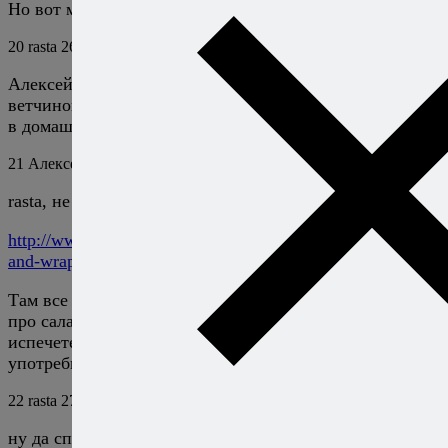
Но вот молоко туда очень даже идёт.
20
rasta
26 марта 2010
Ответить
Алексей пробовали ли вы как в старбаксе Чиабатта с
ветчиной и сыром Эмменталь. Как можно приготовить
в домашних условиях?
21
Алексей Онегин
26 марта 2010
Ответить
rasta, не пробовал, это типа такого?
http://www.starbucks.com/menu/food/sandwiches-panini-
and-wraps/ham-and-swiss-sandwich?foodZone=9999
Там все расписано — и про ветчину, и про горчицу, и
про салат. Ну дурость же, если вы сами чиабатту
испечете, вам и в голову не придет ее на такое
употребить. :)
22
rasta
27 марта 2010
Ответить
ну да спасибо