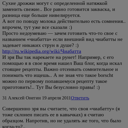
Сухие дрожжи могут с определенной натяжкой
заменить свежие.. Все равно готовится закваска, и
разница еще больше нивелируется.
А вот по поводу молока действительно есть сомнения..
впрочем, тут уже все сказали :)
Просто недоумеваю — зачем готовить что-то свое с
названием «чиабатта» если внешний вид чиабатты не
задевает никаких струн в душе? :)
http://ru.wikipedia.org/wiki/Чиабатта
И зря Вы так нарекаете на рунет! Например, с его
помощью я в свое время нашел Ваш блог, когда искал
стоящие рецепты. Важно отсеивать сомнительное и
понимать что ищешь.. А не зная что такое borscht
можно по первому попавшемуся рецепту такое
приготовить!.. Тут Вы безусловно правы! :)
31
Алексей Онегин
19 апреля 2011
Ответить
Совершенно зря вы считаете, что своя «чиабатту» (я
тоже склонен писать ее в кавычках) я считаю
образцом. Напротив, но не удалять же того, что было
когда-то?..