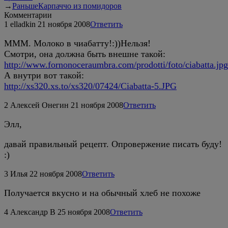
→
Раньше
Карпаччо из помидоров
Комментарии
1
elladkin
21 ноября 2008
Ответить
МММ. Молоко в чиабатту!:))Нельзя!
Смотри, она должна быть внешне такой:
http://www.fornonoceraumbra.com/prodotti/foto/ciabatta.jpg
А внутри вот такой:
http://xs320.xs.to/xs320/07424/Ciabatta-5.JPG
2
Алексей Онегин
21 ноября 2008
Ответить
Элл,
давай правильный рецепт. Опровержение писать буду!
:)
3
Илья
22 ноября 2008
Ответить
Получается вкусно и на обычный хлеб не похоже
4
Александр В
25 ноября 2008
Ответить