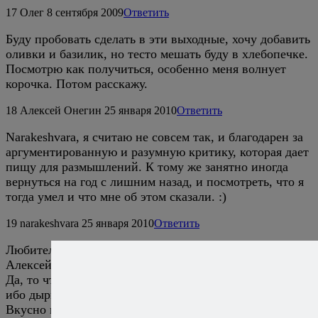
17
Олег
8 сентября 2009
Ответить
Буду пробовать сделать в эти выходные, хочу добавить
оливки и базилик, но тесто мешать буду в хлебопечке.
Посмотрю как получиться, особенно меня волнует
корочка. Потом расскажу.
18
Алексей Онегин
25 января 2010
Ответить
Narakeshvara, я считаю не совсем так, и благодарен за
аргументированную и разумную критику, которая дает
пищу для размышлений. К тому же занятно иногда
вернуться на год с лишним назад, и посмотреть, что я
тогда умел и что мне об этом сказали. :)
19
narakeshvara
25 января 2010
Ответить
Любителей покритиковать — тьма, не правда ли,
Алексей?
Да, то что получилось — вовсе не чабатта (ciao = чао),
ибо дырки должны быть с кулак. Ну так что с того?
Вкусно и ладно.