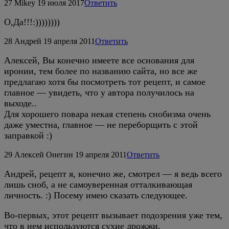
27
Mikey
19 июля 2017
Ответить
О,Да!!!:))))))))
28
Андрей
19 апреля 2011
Ответить
Алексей, Вы конечно имеете все основания для
иронии, тем более по названию сайта, но все же
предлагаю хотя бы посмотреть тот рецепт, и самое
главное — увидеть, что у автора получилось на
выходе..
Для хорошего повара некая степень снобизма очень
даже уместна, главное — не переборщить с этой
заправкой :)
29
Алексей Онегин
19 апреля 2011
Ответить
Андрей, рецепт я, конечно же, смотрел — я ведь всего
лишь сноб, а не самоуверенная отталкивающая
личность. :) Посему имею сказать следующее.
Во-первых, этот рецепт вызывает подозрения уже тем,
что в нем используются сухие дрожжи.