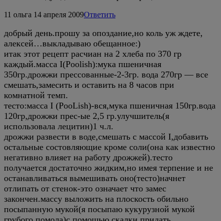
11
ольга
14 апреля 2009
Ответить
добрый день.прошу за опоздание,но коль уж ждете,
алексей…выкладываю обещанное:)
итак этот рецепт расчиан на 2 хлеба по 370 гр
каждый.масса I(Poolish):мука пшеничная
350гр.дрожжи прессованные-2-3гр. вода 270гр — все
смешать,замесить и оставить на 8 часов при
комнатной темп.
тесто:масса I (PooLish)-вся,мука пшеничная 150гр.вода
120гр,дрожжи прес-ые 2,5 гр.улучшитель(я
использовала лецитин)1 ч.л.
дрожжи развести в воде,смешать с массой I,добавить
остальные состовляющие кроме соли(она как известно
негативно влияет на работу дрожжей).тесто
получается достаточно жидким,но имея терпение и не
останавливаться вымешивать оно(тесто)начнет
отлипать от стенок-это означает что замес
закончен.массу выложить на плоскость обильно
посыпанную мукой(я посыпаю кукурузной мукой
грубого помола)с помощью скалки придать