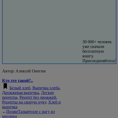
30 000+ человек
уже скачали
бесплатную
книгу.
Присоединяйтесь!
Автор:
Алексей Онегин
Кто это такой?..
Белый хлеб
,
Выпечка хлеба
,
Дрожжевая выпечка
,
Легкие
рецепты
,
Рецепт без дрожжей
,
Рецепты на скорую руку
,
Хлеб и
выпечка
←
Позже
Тальятелле с рагу из
кролика