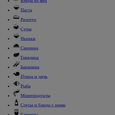
Блюда из яиц
Паста
Ризотто
Супы
Ньокки
Свинина
Говядина
Баранина
Птица и дичь
Рыба
Морепродукты
Соусы и блюда с ними
Гарниры