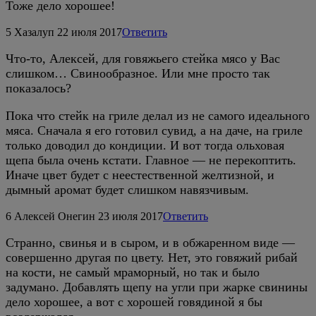
Тоже дело хорошее!
5
Хазалуп
22 июля 2017
Ответить
Что-то, Алексей, для говяжьего стейка мясо у Вас
слишком… Свинообразное. Или мне просто так
показалось?
Пока что стейк на гриле делал из не самого идеального
мяса. Сначала я его готовил сувид, а на даче, на гриле
только доводил до кондиции. И вот тогда ольховая
щепа была очень кстати. Главное — не перекоптить.
Иначе цвет будет с неестественной желтизной, и
дымный аромат будет слишком навязчивым.
6
Алексей Онегин
23 июля 2017
Ответить
Странно, свинья и в сыром, и в обжаренном виде —
совершенно другая по цвету. Нет, это говяжий рибай
на кости, не самый мраморный, но так и было
задумано. Добавлять щепу на угли при жарке свинины
дело хорошее, а вот с хорошей говядиной я бы