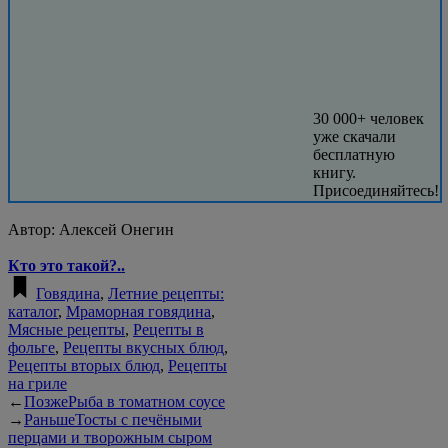
30 000+ человек
уже скачали
бесплатную
книгу.
Присоединяйтесь!
Автор:
Алексей Онегин
Кто это такой?..
Говядина
,
Летние рецепты:
каталог
,
Мраморная говядина
,
Мясные рецепты
,
Рецепты в
фольге
,
Рецепты вкусных блюд
,
Рецепты вторых блюд
,
Рецепты
на гриле
←
Позже
Рыба в томатном соусе
→
Раньше
Тосты с печёными
перцами и творожным сыром