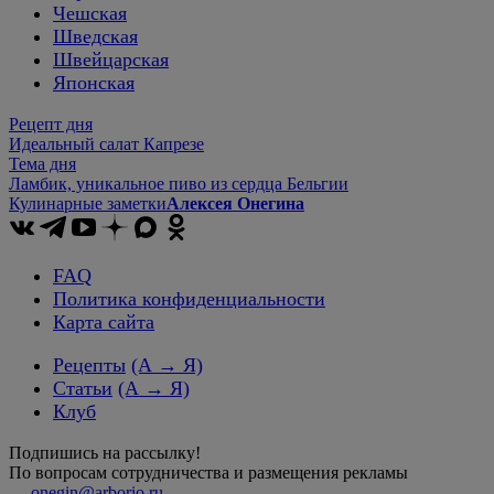
Чешская
Шведская
Швейцарская
Японская
Рецепт дня
Идеальный салат Капрезе
Тема дня
Ламбик, уникальное пиво из сердца Бельгии
Кулинарные заметки
Алексея Онегина
FAQ
Политика конфиденциальности
Карта сайта
Рецепты
(А → Я)
Статьи
(А → Я)
Клуб
Подпишись на рассылку!
По вопросам сотрудничества и размещения рекламы
—
onegin@arborio.ru