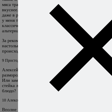
мяса традиционными способами получаются намного
вкуснее. То, что их иногда нужно пожевать — так это
даже в радость, если зубы на месте. :) Поэтому теперь
у меня такая сегрегация: для классических отрубов —
классические методы приготовления, для
альтернативных — альтернативные!
За рекомендацию спасибо, но в Москве я бываю
настолько редко, что мой интерес к тому, что в ней
происходит, сугубо теоретический.
9
Простодушный
4 июля 2019
Ответить
Алексей, а возможно ли приготовить стейк из
размороженного мяса?
Или замораживание уже исключает приготовление
стейка любым образом, и нужно подбирать другое
блюдо?
10
Алексей Онегин
4 июля 2019
Ответить
Вполне можно и из замороженного. Нужно аккуратно