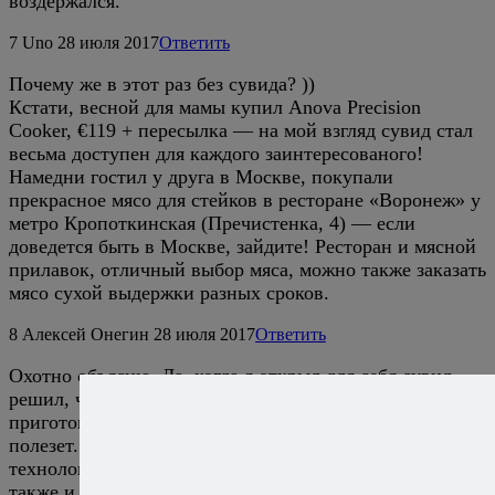
воздержался.
7
Uno
28 июля 2017
Ответить
Почему же в этот раз без сувида? ))
Кстати, весной для мамы купил Anova Precision
Cooker, €119 + пересылка — на мой взгляд сувид стал
весьма доступен для каждого заинтересованого!
Намедни гостил у друга в Москве, покупали
прекрасное мясо для стейков в ресторане «Воронеж» у
метро Кропоткинская (Пречистенка, 4) — если
доведется быть в Москве, зайдите! Ресторан и мясной
прилавок, отличный выбор мяса, можно также заказать
мясо сухой выдержки разных сроков.
8
Алексей Онегин
28 июля 2017
Ответить
Охотно объясню. Да, когда я открыл для себя сувид,
решил, что все, вот оно, теперь стейк,
приготовленный иным способом, мне в рот уже не
полезет. Но в процессе практического изучения этой
технологии стали понятны некоторые ее недостатки, а
также и то, что классические стейки из качественного