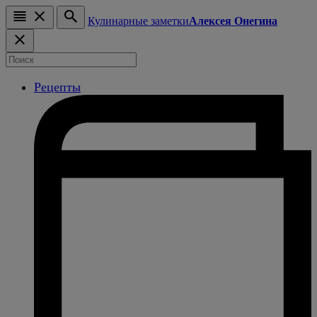
Кулинарные заметки
Алексея Онегина
Рецепты