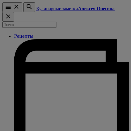
Кулинарные заметки
Алексея Онегина
Рецепты