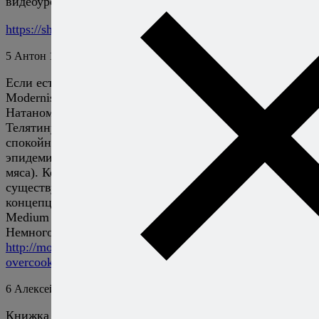
видеоурок:
https://shkola.arborio.ru/nizkotemperaturnoe-zapekanie
5
Антон
17 сентября 2013
Ответить
Если есть возможность ознакомиться с многотомником
Modernist Cuisine написанным коммандой во главе с
Натаном Мирвольдом, то можно узнать что Свинину,
Телятину, Баранину и Птицу (не дичь) можно готовить
спокойно до Rare. (Детали в томе 1, про
эпидемиологию, 2 про sous vide, 3 про приготовлением
мяса). Конечно книга написана в США (где
существуют другое нормы по выращиванию скота) но
концепция применима и в России. Между прочим
Medium Rare свинина невероятно вкусна.
Немного деталей тут:
http://modernistcuisine.com/2011/03/yes-you-are-
overcooking-your-food/
6
Алексей Онегин
17 сентября 2013
Ответить
Книжка отличная. У меня, правда, только Modernist