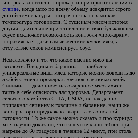
контроль за степенью прожарки при приготовлении в
сувиде
, когда мясо по всему объему доводится строго
до той температуры, которая выбрана вами как
температура готовности. С тушеным мясом история
другая: длительное приготовление в тихо булькающем
соусе исключает возможность контроля «прожарки»,
но размягчает даже самые жесткие куски мяса, а
отсутствие соков компенсирует соус.
Немаловажно и то, что какое именно мясо вы
готовите. Говядина и баранина — наиболее
универсальные виды мяса, которые можно доводить до
любой степени прожарки, начиная с минимальной.
Свинина — дело иное: недожаренное мясо может
таить в себе опасность для здоровья. Департамент
сельского хозяйства США, USDA, не так давно
приравнял свинину к говядине и баранине, наши же
консерваторы продолжают жарить ее до полной
готовности. То же самое можно сказать и про курицу:
хотя научно доказано, что сальмонелла погибает при
нагреве до 60 градусов в течение 12 минут, при столь
высоких ставках лучше перестраховаться.