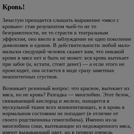
Кровь!
Зачастую приходится слышать выражение «мясо с
кровью»: став результатом чьей-то не то
безграмотности, не то страсти к театральным
эффектам, оно ввело в заблуждение не одно поколение
домохозяек и едоков. В действительности любой мало-
мальски сведущий человек скажет вам, что никакой
крови в мясе нет и быть не может: вся кровь вытекает
при забое (и, кстати, стоит денег) — а если этого не
происходит, она остается в виде сразу заметных
неаппетитных сгустков.
Возникает резонный вопрос: что красное, вытекает из
мяса, но не кровь? Разгадка — миоглобин. Этот белок,
связывающий кислород и железо, находится в
мускульной ткани всех млекопитающих, и в кровь в
нормальном состоянии не попадает (в отличие от
своего родственника гемоглобина). Именно из-за
миоглобина соки, вытекающие из недожаренного мяса,
имеют вызывающий цвет, но в первую очередь