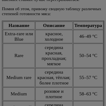
Помня об этом, привожу сводную таблицу различных
степеней готовности мяса:
Название
Описание
Температура
Extra-rare или
красное,
46–49 °C
Blue
холодное
середина
красная,
Rare
50–54 °C
прохладная;
мягкое
середина
Medium rare
красная, тёплая;
55–57 °C
более плотное
розовое и
Medium
58–63 °C
плотное
середина