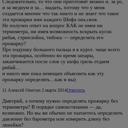
Следовательно, то что они приготовят можно и. за ре,
и за медиум и за… выдать, потому что у меня
создается мнение что так никто и не знает что такое
эта прожарки иии каждого Шефа она,своя.
Не получен ответ на вопрос КАК не имея ни
термометра, ни имея возможность вскрыть кусок
рибая, стриплойна, тибона — определить его
прожарку?
Про подушку большого пальца я в курсе. чаще всего
эта прожарка, особенно во время запары,
заканчивается после слов су шефа гриль отдаем
рибай…
и никто мне пока немощен объяснить как эту
прожарку определять…как и вы)
11
Алексей Онегин
2 марта 2014
Ответить
Дмитрий, а почему нужно определять прожарку без
термометра? В порядке самоистязания — да,
возможно. Но вы же обычно не пытаетесь определить
давление без барометра или измерить длину без
линейки?