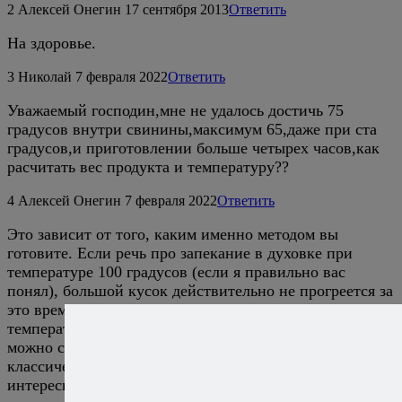
2
Алексей Онегин
17 сентября 2013
Ответить
На здоровье.
3
Николай
7 февраля 2022
Ответить
Уважаемый господин,мне не удалось достичь 75
градусов внутри свинины,максимум 65,даже при ста
градусов,и приготовлении больше четырех часов,как
расчитать вес продукта и температуру??
4
Алексей Онегин
7 февраля 2022
Ответить
Это зависит от того, каким именно методом вы
готовите. Если речь про запекание в духовке при
температуре 100 градусов (если я правильно вас
понял), большой кусок действительно не прогреется за
это время. Поэтому и запекают обычно при
температуре 180-220, а низкотемпературное запекание
можно смело считать отдельной, отличной от
классического запекания, технологией. Если вам
интересна эта тема, обращаю ваше внимание на этот