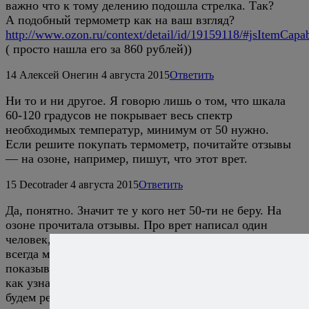
важно что к тому делению подошла стрелка. Так?
А подобный термометр как на ваш взгляд?
http://www.ozon.ru/context/detail/id/19159118/#jsItemCapabi
( просто нашла его за 860 рублей))
14
Алексей Онегин
4 августа 2015
Ответить
Ни то и ни другое. Я говорю лишь о том, что шкала
60-120 градусов не покрывает весь спектр
необходимых температур, минимум от 50 нужно.
Если решите покупать термометр, почитайте отзывы
— на озоне, например, пишут, что этот врет.
15
Decotrader
4 августа 2015
Ответить
Да, понятно. Значит те у кого нет 50-ти не беру. На
озоне прочитала отзывы. Про врет написал один
человек, да и если на то пошло, то на 10 градусов
всегда можно делать поправку зная что врет, но зато
показывает малые температуры. Вопрос теперь в том
как узнать врет или нет))) Сколько сложностей. Но
будем решать.