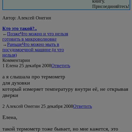
книгу.
Присоединяйтесь!
Автор:
Алексей Онегин
Кто это такой?..
←
Позже
Что можно и что нельзя
готовить в микроволновке
→
Раньше
Что можно мыть в
посудомоечной машине (и что
нельзя)
Комментарии
1
Елена
25 декабря 2008
Ответить
а я слышала про термометр
для духовки
который измеряет температуру внутри её, не открывая
дверки
2
Алексей Онегин
25 декабря 2008
Ответить
Елена,
такой термометр тоже бывает, но мне кажется, это