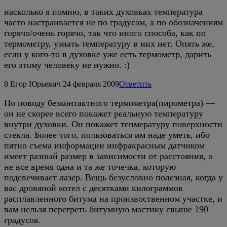
насколько я помню, в таких духовках температура
часто настраивается не по градусам, а по обозначениям
горячо/очень горячо, так что иного способа, как по
термометру, узнать температуру в них нет. Опять же,
если у кого-то в духовке уже есть термометр, дарить
его этому человеку не нужно. :)
8
Егор Юрьевич
24 февраля 2009
Ответить
По поводу безконтактного термометра(пирометра) —
он не скорее всего покажет реальную температуру
внутри духовки. Он покажет тепмературу поверхности
стекла. Более того, пользоваться им наде уметь, ибо
пятно съема информации инфракрасным датчиком
имеет разный размер в зависимости от расстояния, а
не все время одна и та же точечка, которую
подсвечивает лазер. Вещь безусловно полезная, когда у
вас дровяной котел с десятками килограммов
расплавленного битума на произвоственном участке, и
вам нельзя перегреть битумную мастику свыше 190
градусов.