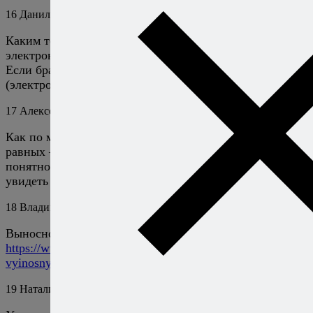
16
Данил
7 июля 2015
Ответить
Каким термометрам для мяса Вы больше доверяете:
электронным (с дисплеем) или со шкалой со стрелкой?
Если брать по аналогии термометры для тела
(электронный и ртутный), то ртутный тут король.
17
Алексей Онегин
7 июля 2015
Ответить
Как по мне, шкала со стрелкой надежнее при прочих
равных — по ней можно быстро и интуитивно
понятно считать не только текущую температуру, но и
увидеть тренд. :)
18
Владимир
10 июня 2019
Ответить
Выносной терметр с таймером очень удобен
https://www.emkolbaski.ru/termometr-taymer-s-
vyinosnyim-schupom/
19
Натали
10 июня 2019
Ответить