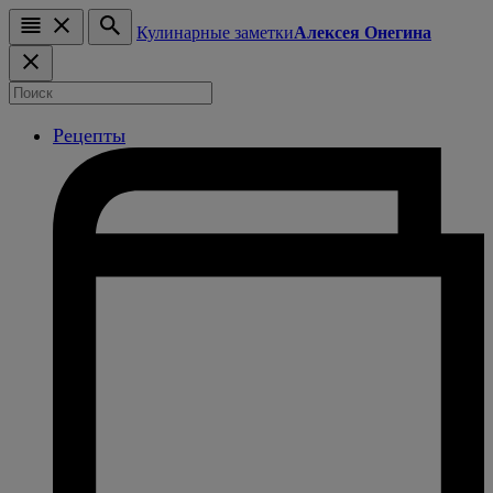
Кулинарные заметки
Алексея Онегина
Рецепты