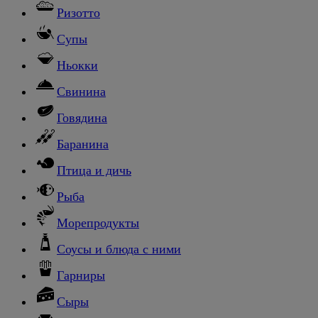
Ризотто
Супы
Ньокки
Свинина
Говядина
Баранина
Птица и дичь
Рыба
Морепродукты
Соусы и блюда с ними
Гарниры
Сыры