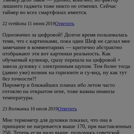
лишнего гаджета тоже никто не отменял. Сейчас
таймер во всех смартфонах имеется.
22
svetikona
11 июня 2019
Ответить
Однозначно за цифровой! Долгое время пользовалась
теми, что с картинками, пока один Шеф не сделал мне
замечание в комментариях — критично абстрактно
отображают эти вот картинки реальность. Как
обучаемый кулинар, сразу перешла на цифровой +
завела духовку с электронным щупом. Тем более тогда
(давно уже) возник на горизонте и су-вид, ну как тут
без точности?!
Пирометр в ближайших планах ибо летом часто
готовлю на открытом огне, тоже важны нюансы
температуры.
23
Волжанка
10 июля 2019
Ответить
Мне термометр для духовки показал, что она в
принципе не нагревается выше 170, при выставленных
250. Теперь если надо выше, пользуюсь советской