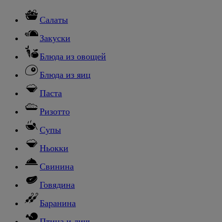
Салаты
Закуски
Блюда из овощей
Блюда из яиц
Паста
Ризотто
Супы
Ньокки
Свинина
Говядина
Баранина
Птица и дичь