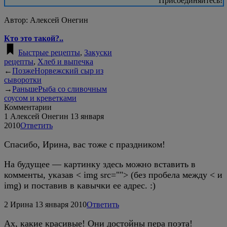
Присоединяйтесь!
Автор:
Алексей Онегин
Кто это такой?..
Быстрые рецепты
,
Закуски
рецепты
,
Хлеб и выпечка
←
Позже
Норвежский сыр из
сыворотки
→
Раньше
Рыба со сливочным
соусом и креветками
Комментарии
1
Алексей Онегин
13 января
2010
Ответить
Спасибо, Ирина, вас тоже с праздником!
На будущее — картинку здесь можно вставить в
комменты, указав < img srс=""> (без пробела между < и
img) и поставив в кавычки ее адрес. :)
2
Ирина
13 января 2010
Ответить
Ах, какие красивые! Они достойны пера поэта!