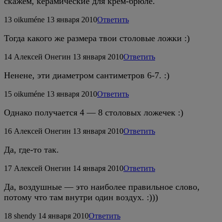
скажем, керамические для крем-брюле.
13
oikuméne
13 января 2010
Ответить
Тогда какого же размера твои столовые ложки :)
14
Алексей Онегин
13 января 2010
Ответить
Ненене, эти диаметром сантиметров 6-7. :)
15
oikuméne
13 января 2010
Ответить
Однако получается 4 — 8 столовых ложечек :)
16
Алексей Онегин
13 января 2010
Ответить
Да, где-то так.
17
Алексей Онегин
14 января 2010
Ответить
Да, воздушные — это наиболее правильное слово,
потому что там внутри один воздух. :)))
18
shendy
14 января 2010
Ответить