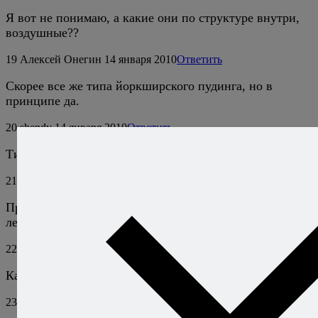
Я вот не понимаю, а какие они по структуре внутри,
воздушные??
19
Алексей Онегин
14 января 2010
Ответить
Скорее все же типа йоркширского пудинга, но в
принципе да.
20
shendy
14 января 2010
Ответить
Типа что-то эклеров???
21
Полина
29 сентября 2010
Ответить
Правда выпрыгушки! Выпрыгнули из формочек и
лежали сверху!=)
22
Алексей Онегин
29 сентября 2010
Ответить
Какие-то больно резвые они у вас получились. ;)
23
Юля
6 декабря 2013
Ответить