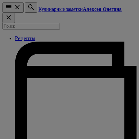
Кулинарные заметки
Алексея Онегина
Рецепты