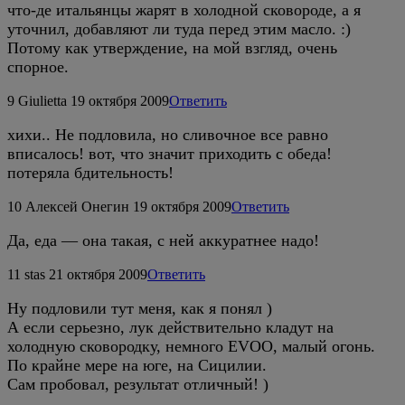
что-де итальянцы жарят в холодной сковороде, а я
уточнил, добавляют ли туда перед этим масло. :)
Потому как утверждение, на мой взгляд, очень
спорное.
9
Giulietta
19 октября 2009
Ответить
хихи.. Не подловила, но сливочное все равно
вписалось! вот, что значит приходить с обеда!
потеряла бдительность!
10
Алексей Онегин
19 октября 2009
Ответить
Да, еда — она такая, с ней аккуратнее надо!
11
stas
21 октября 2009
Ответить
Ну подловили тут меня, как я понял )
А если серьезно, лук действительно кладут на
холодную сковородку, немного EVOO, малый огонь.
По крайне мере на юге, на Сицилии.
Сам пробовал, результат отличный! )