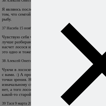
36
Алексей Онегин
14 ноября 2012
Ответить
Я являюсь последовательным сторонником теории о
том, что семгой и лососем у нас называют одну и ту же
рыбу.
37
Насиба
15 ноября 2012
Ответить
Чувствую себя чукчей. Хотя, они наверное, в этом
лучше разбираются. А я вот ,если бы не написала Вам,
насчет лосося и семги, так и не узнала бы о том, что
это одно и тоже. Круто. Спасибо Вам. ))
38
Алексей Онегин
16 ноября 2012
Ответить
Чукчи в лососях разбираются явно намного лучше нас
с вами. :) А про семгу — говорю же, тут есть разные
точки зрения. Но мне кажется, что если следовать
изначальному смыслу этого названия, то семги у нас
нет, а того лосося, что продают, называют семгой по
какой-то старой памяти.
39
Тася
9 марта 2013
Ответить