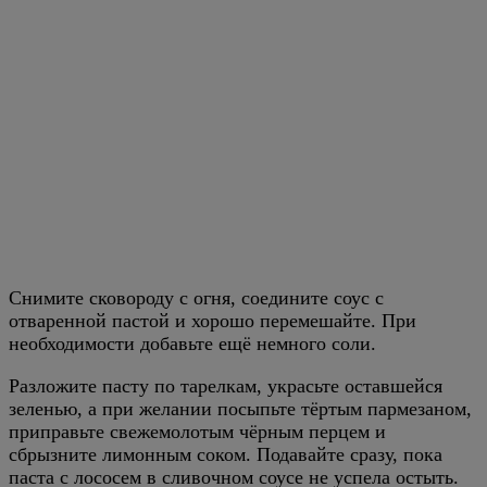
Снимите сковороду с огня, соедините соус с
отваренной пастой и хорошо перемешайте. При
необходимости добавьте ещё немного соли.
Разложите пасту по тарелкам, украсьте оставшейся
зеленью, а при желании посыпьте тёртым пармезаном,
приправьте свежемолотым чёрным перцем и
сбрызните лимонным соком. Подавайте сразу, пока
паста с лососем в сливочном соусе не успела остыть.