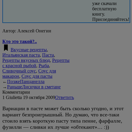
уже скачали
бесплатную
книгу.
Присоединяйтесь!
Автор:
Алексей Онегин
Кто это такой?..
Вкусные рецепты
,
Итальянская паста
,
Паста
,
Рецепты вкусных блюд
,
Рецепты
с красной рыбой
,
Рыба
,
Сливочный соус
,
Соус для
макарон
,
Соус для пасты
←
Позже
Панцанелла
→
Раньше
Лисички в сметане
Комментарии
1
Giulietta
19 октября 2009
Ответить
Вариации в пасте может быть сколько угодно, и этот
вариант безпроигрышный. Но думаю, что все-таки
стоило взять короткую пасту типа пенне, фарфалле,
фузилли — сливки их лучше «обтекают»… :))