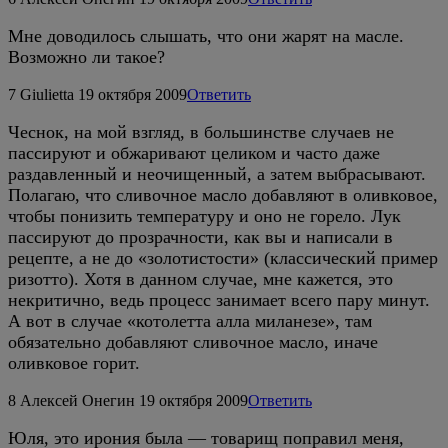
Мне доводилось слышать, что они жарят на масле.
Возможно ли такое?
7
Giulietta
19 октября 2009
Ответить
Чеснок, на мой взгляд, в большинстве случаев не
пассируют и обжаривают целиком и часто даже
раздавленный и неочищенный, а затем выбрасывают.
Полагаю, что сливочное масло добавляют в оливковое,
чтобы понизить температуру и оно не горело. Лук
пассируют до прозрачности, как вы и написали в
рецепте, а не до «золотистости» (классический пример
ризотто). Хотя в данном случае, мне кажется, это
некритично, ведь процесс занимает всего пару минут.
А вот в случае «котолетта алла миланезе», там
обязательно добавляют сливочное масло, иначе
оливковое горит.
8
Алексей Онегин
19 октября 2009
Ответить
Юля, это ирония была — товарищ поправил меня,