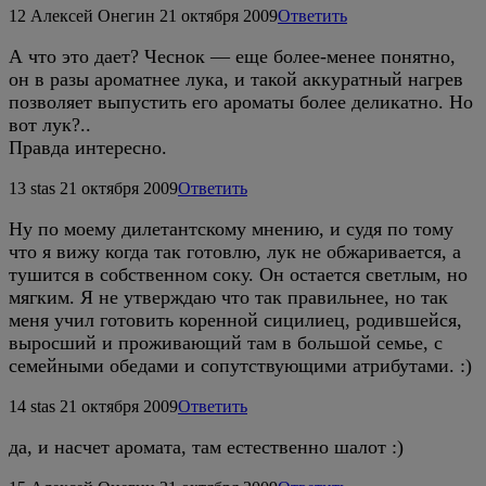
12
Алексей Онегин
21 октября 2009
Ответить
А что это дает? Чеснок — еще более-менее понятно,
он в разы ароматнее лука, и такой аккуратный нагрев
позволяет выпустить его ароматы более деликатно. Но
вот лук?..
Правда интересно.
13
stas
21 октября 2009
Ответить
Ну по моему дилетантскому мнению, и судя по тому
что я вижу когда так готовлю, лук не обжаривается, а
тушится в собственном соку. Он остается светлым, но
мягким. Я не утверждаю что так правильнее, но так
меня учил готовить коренной сицилиец, родившейся,
выросший и проживающий там в большой семье, с
семейными обедами и сопутствующими атрибутами. :)
14
stas
21 октября 2009
Ответить
да, и насчет аромата, там естественно шалот :)