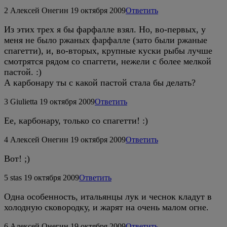
2
Алексей Онегин
19 октября 2009
Ответить
Из этих трех я бы фарфалле взял. Но, во-первых, у
меня не было ржаных фарфалле (зато были ржаные
спагетти), и, во-вторых, крупные куски рыбы лучше
смотрятся рядом со спаггети, нежели с более мелкой
пастой. :)
А карбонару ты с какой пастой стала бы делать?
3
Giulietta
19 октября 2009
Ответить
Ее, карбонару, только со спагетти! :)
4
Алексей Онегин
19 октября 2009
Ответить
Вот! ;)
5
stas
19 октября 2009
Ответить
Одна особенность, итальянцы лук и чеснок кладут в
холодную сковородку, и жарят на очень малом огне.
6
Алексей Онегин
19 октября 2009
Ответить