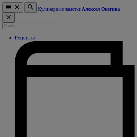
Кулинарные заметки
Алексея Онегина
Рецепты