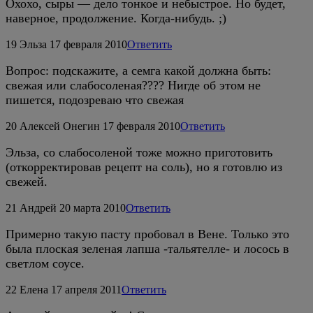
Охохо, сыры — дело тонкое и небыстрое. Но будет,
наверное, продолжение. Когда-нибудь. ;)
19
Эльза
17 февраля 2010
Ответить
Вопрос: подскажите, а семга какой должна быть:
свежая или слабосоленая???? Нигде об этом не
пишется, подозреваю что свежая
20
Алексей Онегин
17 февраля 2010
Ответить
Эльза, со слабосоленой тоже можно приготовить
(откорректировав рецепт на соль), но я готовлю из
свежей.
21
Андрей
20 марта 2010
Ответить
Примерно такую пасту пробовал в Вене. Только это
была плоская зеленая лапша -тальятелле- и лосось в
светлом соусе.
22
Елена
17 апреля 2011
Ответить