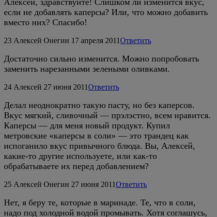
Алексей, здравствуйте! Слишком ли изменится вкус,
если не добавлять каперсы? Или, что можно добавить
вместо них? Спасибо!
23
Алексей Онегин
17 апреля 2011
Ответить
Достаточно сильно изменится. Можно попробовать
заменить нарезанными зелеными оливками.
24
Алексей
27 июня 2011
Ответить
Делал неоднократно такую пасту, но без каперсов.
Вкус мягкий, сливочный — прэлэстно, всем нравится.
Каперсы — для меня новый продукт. Купил
метровские «каперсы в соли» — это трандец как
испоганило вкус привычного блюда. Вы, Алексей,
какие-то другие используете, или как-то
обрабатываете их перед добавлением?
25
Алексей Онегин
27 июня 2011
Ответить
Нет, я беру те, которые в маринаде. Те, что в соли,
надо под холодной водой промывать. Хотя соглашусь,