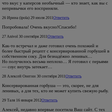
что вкус у каперсов необычный — кто знает, как вы с
непривычки его восприняли.
26
Ирина (ipola)
29 июля 2011
Ответить
Попробовала! Очень вкусно!Спасибо!
27
Anivol
30 сентября 2011
Ответить
Как-то встречал и даже готовил очень похожий и
более быстрый рецепт с консервированной горбушей в
собственном соку. Для безнадёжно ленивых…
Но получилось весьма неплохо… Я готовил с перьями
— соус внутрь затекает…
28
Алексей Онегин
30 сентября 2011
Ответить
Консервированная горбуша — это, скорее, не для
ленивых, а для тех, кто не может купить свежую рыбу.
29
Таля
16 января 2012
Ответить
Алексей, недавно впервые посетила Ваш сайт. С тех