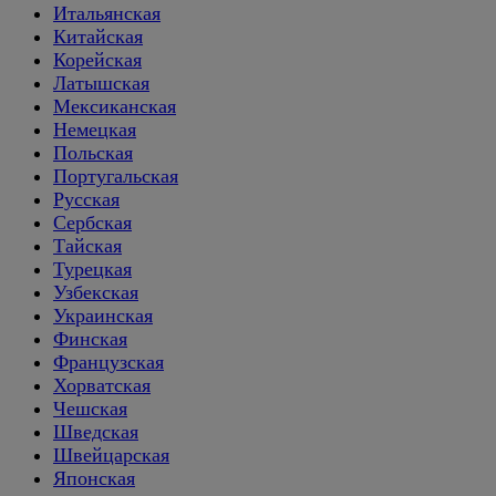
Итальянская
Китайская
Корейская
Латышская
Мексиканская
Немецкая
Польская
Португальская
Русская
Сербская
Тайская
Турецкая
Узбекская
Украинская
Финская
Французская
Хорватская
Чешская
Шведская
Швейцарская
Японская