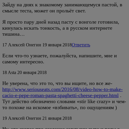
Зайду на днях к знакомому занимающемуся пастой, в
смысле теста, может он прольёт свет.
Я просто пару дней назад пасту с вонголе готовила,
кинулась искать тонкость, а в русском интернете
тишина…
17
Алексей Онегин
19 января 2018
Ответить
Если что-то узнаете, пожалуйста, напишите, мне и
самому интересно.
18
Asta
20 января 2018
Не уверена, что это то, что вы ищите, но все же-
http://www.seriouseats.com/2016/08/video-how-to-make-
cacio-e-pepe-roman-pasta-spaghetti-cheese-pepper.html
.
Тут действо обозначено словами «stir like crazy» и чем-
то похоже на искомое «взбивать», по ощущениям )
19
Алексей Онегин
21 января 2018