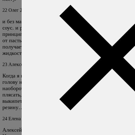
22
Олег
2 февраля 2018
Ответить
и без масла конечно не обходится,всё это и создаёт
соус. и ракушки вонголе эти делаются по такому же
принципу. слегка обжариваясь к ним подливают воду
от пасты,сливочное масло,и по вкусу-чили,травы,и др.
получается некоторая консистенция соуса,главное-с
жидкостью не переигрывать
23
Алексей Онегин
2 февраля 2018
Ответить
Когда я готовлю вонголе или, скажем, мидий, мне и в
голову не приходит добавлять воду от пасты —
наоборот, приходится вокруг кастрюльки с бубном
плясать, чтобы содержащаяся в них жидкость успела
выкипеть до того, как сами моллюски превратятся в
резину…
24
Елена
15 февраля 2019
Ответить
Алексей, благодарю за интересную и полезную статью.