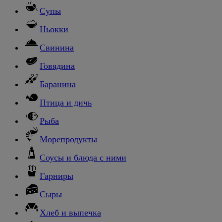
Супы
Ньокки
Свинина
Говядина
Баранина
Птица и дичь
Рыба
Морепродукты
Соусы и блюда с ними
Гарниры
Сыры
Хлеб и выпечка