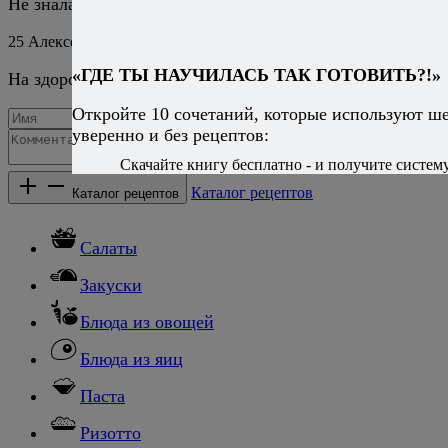
Не знала я этих подробностей.
25
Алексей Онегин
15 февраля 2019
Ответить
«ГДЕ ТЫ НАУЧИЛАСЬ ТАК ГОТОВИТЬ?!»
На здоровье!
Откройте 10 сочетаний, которые используют ш
уверенно и без рецептов:
Добавить комментарий
Скачайте книгу бесплатно - и получите систему,
Каталог рецептов
Каталог рецептов
Салаты
Закуски
Блюда из овощей
Блюда из яиц
Паста
Ризотто