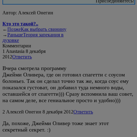
Присоединяйтесь!
Автор:
Алексей Онегин
Кто это такой?..
←
Позже
Как выбрать свинину
→
Раньше
Теория запекания в
духовке
Комментарии
1
Anastasia
8 декабря
2012
Ответить
Вчера смотрела программу
Джейми Оливера, где он готовил спагетти с соусом
болоньез. Так он сделал точно так же, когда соус ему
показался густоват, он добавил туда немного воды,
оставшейся от спагетти))) Сразу вспомнила ваш совет,
на самом деле, все гениальное просто и удобно)))
2
Алексей Онегин
8 декабря 2012
Ответить
Да, похоже, Джейми Оливер тоже знает этот
секретный секрет. :)