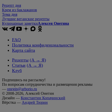
Рецепт дня
Крем из баклажанов
Тема дня
Лучшие веганские рецепты
Кулинарные заметки
Алексея Онегина
FAQ
Политика конфиденциальности
Карта сайта
Рецепты
(А → Я)
Статьи
(А → Я)
Клуб
Подпишись на рассылку!
По вопросам сотрудничества и размещения рекламы
—
onegin@arborio.ru
© 2008-2026, Алексей Онегин
Дизайн —
Константин Копачинский
Вёрстка —
Андрей Тюрин