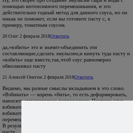
Ну, это скорее про создание эмульсии сыра и воды с
помощью интенсивного перемешивания, и это
действительно годный метод для данного соуса, но он
никак не поможет, если вы готовите пасту с, к
примеру, томатным соусом.
20
Олег
2 февраля 2018
Ответить
да,»взбить» это и значит-объединить эти
составляющие,сделать эмульсию,и кинуть туда пасту и
«взбить» еще вместе,так,чтоб соус равномерно
обволакивал пасту
21
Алексей Онегин
2 февраля 2018
Ответить
Видимо, мы разные смыслы вкладываем в это слово.
«Взбивать» — корень «бить», то есть деформировать,
наносить механические повреждения. Поэтому соус
взбивать можно, но если в соус добавили пасту, то
взбивать уже нельзя, максимум интенсивно
перемешивать, и то — не все вместе, а пасту в соусе.
В результате соус и будет равномерно обволакивать
пасту.