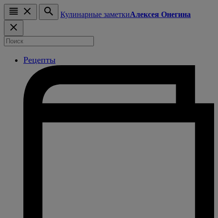
Кулинарные заметки
Алексея Онегина
Рецепты