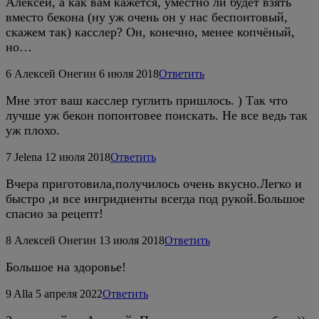
Алексей, а как вам кажется, уместно ли будет взять
вместо бекона (ну уж очень он у нас беспонтовый,
скажем так) касслер? Он, конечно, менее копчёный,
но…
6
Алексей Онегин
6 июля 2018
Ответить
Мне этот ваш касслер гуглить пришлось. ) Так что
лучше уж бекон попонтовее поискать. Не все ведь так
уж плохо.
7
Jelena
12 июля 2018
Ответить
Вчера приготовила,получилось очень вкусно.Легко и
быстро ,и все ингридиенты всегда под рукой.Большое
спасио за рецепт!
8
Алексей Онегин
13 июля 2018
Ответить
Большое на здоровье!
9
Alla
5 апреля 2022
Ответить