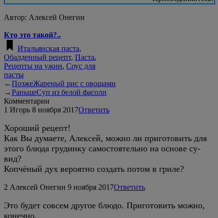
Автор:
Алексей Онегин
Кто это такой?..
Итальянская паста
,
Обалденный рецепт
,
Паста
,
Рецепты на ужин
,
Соус для
пасты
←
Позже
Жареный рис с овощами
→
Раньше
Суп из белой фасоли
Комментарии
1
Игорь
8 ноября 2017
Ответить
Хороший рецепт!
Как Вы думаете, Алексей, можно ли приготовить для
этого блюда грудинку самостоятельно на основе су-
вид?
Копчёный дух вероятно создать потом в гриле?
2
Алексей Онегин
9 ноября 2017
Ответить
Это будет совсем другое блюдо. Приготовить можно,
конечно.