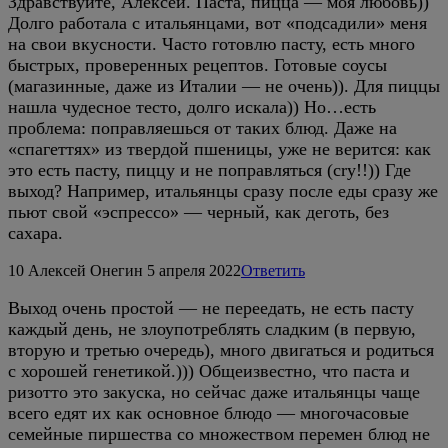
Здравствуйте, Алексей. Паста, пицца — моя любовь))
Долго работала с итальянцами, вот «подсадили» меня
на свои вкусности. Часто готовлю пасту, есть много
быстрых, проверенных рецептов. Готовые соусы
(магазинные, даже из Италии — не очень)). Для пиццы
нашла чудесное тесто, долго искала)) Но…есть
проблема: поправляешься от таких блюд. Даже на
«спагеттях» из твердой пшеницы, уже не верится: как
это есть пасту, пиццу и не поправляться (cry!!)) Где
выход? Например, итальянцы сразу после еды сразу же
пьют свой «эспрессо» — черный, как деготь, без
сахара.
10
Алексей Онегин
5 апреля 2022
Ответить
Выход очень простой — не переедать, не есть пасту
каждый день, не злоупотреблять сладким (в первую,
вторую и третью очередь), много двигаться и родиться
с хорошей генетикой.))) Общеизвестно, что паста и
ризотто это закуска, но сейчас даже итальянцы чаще
всего едят их как основное блюдо — многочасовые
семейные пиршества со множеством перемен блюд не