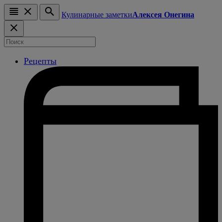
Кулинарные заметки
Алексея Онегина
Рецепты