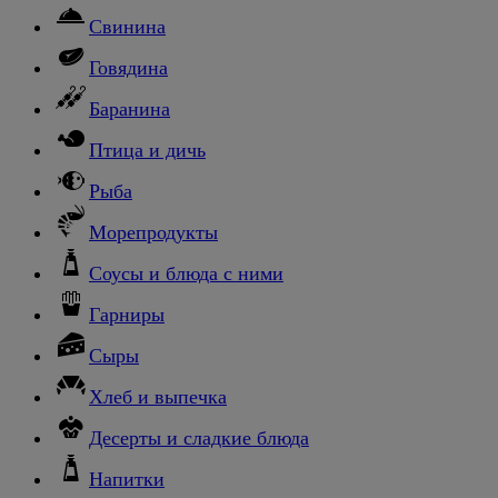
Свинина
Говядина
Баранина
Птица и дичь
Рыба
Морепродукты
Соусы и блюда с ними
Гарниры
Сыры
Хлеб и выпечка
Десерты и сладкие блюда
Напитки