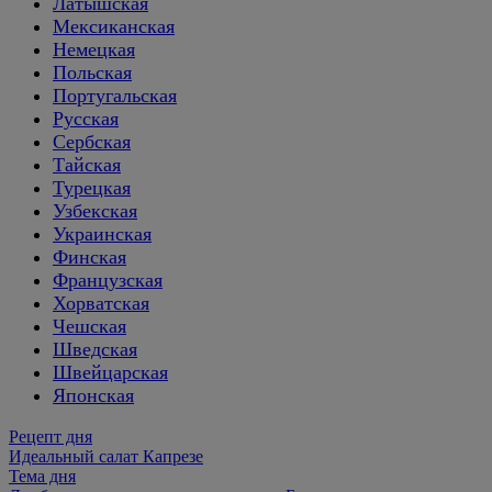
Латышская
Мексиканская
Немецкая
Польская
Португальская
Русская
Сербская
Тайская
Турецкая
Узбекская
Украинская
Финская
Французская
Хорватская
Чешская
Шведская
Швейцарская
Японская
Рецепт дня
Идеальный салат Капрезе
Тема дня