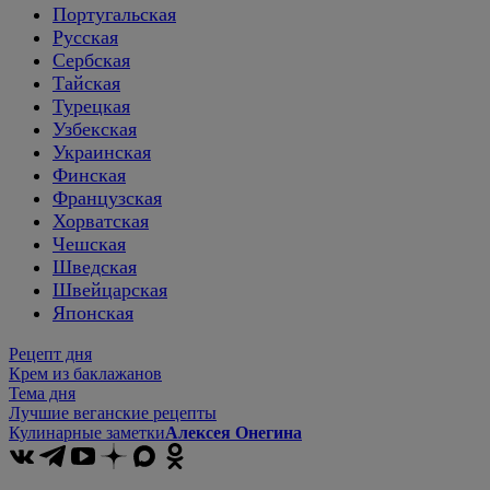
Португальская
Русская
Сербская
Тайская
Турецкая
Узбекская
Украинская
Финская
Французская
Хорватская
Чешская
Шведская
Швейцарская
Японская
Рецепт дня
Крем из баклажанов
Тема дня
Лучшие веганские рецепты
Кулинарные заметки
Алексея Онегина