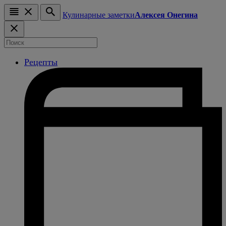
Кулинарные заметки
Алексея Онегина
Рецепты