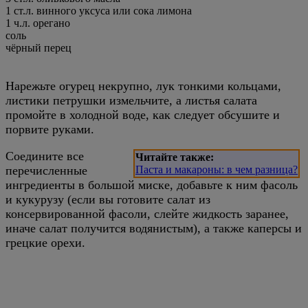
1 ст.л. винного уксуса или сока лимона
1 ч.л. орегано
соль
чёрный перец
Нарежьте огурец некрупно, лук тонкими кольцами,
листики петрушки измельчите, а листья салата
промойте в холодной воде, как следует обсушите и
порвите руками.
Соедините все
Читайте также:
перечисленные
Паста и макароны: в чем разница?
ингредиенты в большой миске, добавьте к ним фасоль
и кукурузу (если вы готовите салат из
консервированной фасоли, слейте жидкость заранее,
иначе салат получится водянистым), а также каперсы и
грецкие орехи.