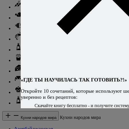
Баранина
Птица и дичь
Рыба
Морепродукты
Соусы и блюда с ними
Гарниры
Сыры
«ГДЕ ТЫ НАУЧИЛАСЬ ТАК ГОТОВИТЬ?!»
Хлеб и выпечка
Откройте 10 сочетаний, которые используют ш
Десерты и сладкие блюда
уверенно и без рецептов:
Напитки
Скачайте книгу бесплатно - и получите систему,
Кухни народов мира
Кухни народов мира
Азербайджанская