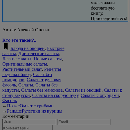
уже скачали
бесплатную
книгу.
Присоединяйтесь!
Автор:
Алексей Онегин
Кто это такой?..
Блюда из овощей
,
Быстрые
салаты
,
Диетические салаты
,
Легкие салаты
,
Новые салаты
,
Оригинальные салаты
,
Растительный салат
,
Рецепты
вкусных блюд
,
Салат без
помидоров
,
Салат стручковая
фасоль
,
Салаты
,
Салаты без
капусты
,
Салаты без майонеза
,
Салаты из овощей
,
Салаты к
столу закуски
,
Салаты на скорую руку
,
Салаты с огурцами
,
Фасоль
←
Позже
Омлет с грибами
→
Раньше
Рулетики из курицы
Комментарии