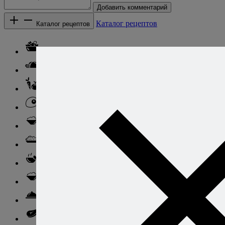
Добавить комментарий
Каталог рецептов
Каталог рецептов
Салаты
Закуски
Блюда из овощей
Блюда из яиц
Паста
Ризотто
Супы
Ньокки
Свинина
Говядина