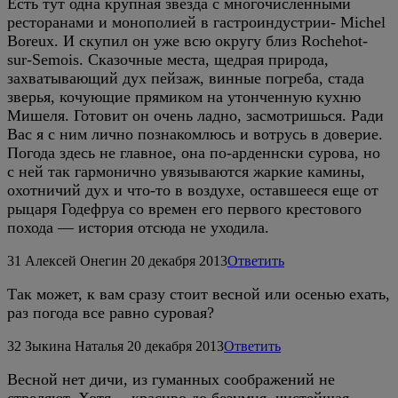
Есть тут одна крупная звезда с многочисленными
ресторанами и монополией в гастроиндустрии- Michel
Boreux. И скупил он уже всю округу близ Rochehot-
sur-Semois. Сказочные места, щедрая природа,
захватывающий дух пейзаж, винные погреба, стада
зверья, кочующие прямиком на утонченную кухню
Мишеля. Готовит он очень ладно, засмотришься. Ради
Вас я с ним лично познакомлюсь и вотрусь в доверие.
Погода здесь не главное, она по-арденнски сурова, но
с ней так гармонично увязываются жаркие камины,
охотничий дух и что-то в воздухе, оставшееся еще от
рыцаря Годефруа со времен его первого крестового
похода — история отсюда не уходила.
31
Алексей Онегин
20 декабря 2013
Ответить
Так может, к вам сразу стоит весной или осенью ехать,
раз погода все равно суровая?
32
Зыкина Наталья
20 декабря 2013
Ответить
Весной нет дичи, из гуманных соображений не
стреляют. Хотя… красиво до безумия, чистейшая