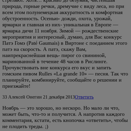
природа, горные речки, дремучие с виду леса, но при
всем этом полунемецкая аккуратность и комфортная
обустроенность. Осенью- дожди, охота, урожай,
ярмарки и главная из них- уникальная в Европе —
ярмарка дичи 11 ноября. Зимой — рождественские
мероприятия и интересный, думаю, для Вас конкурс
Патэ Гомэ (Paté Gaumais) в Виртоне с поеданием этого
патэ на скорость. А патэ, скажу Вам,
наипрекраснейшая вещь- пирог со свининой,
маринованной в течение 48 часов в Рислинге.
Прочувствовать вне конкурса его вкус и запить
гомским пивом Rulles «La grande 10» — песня. Так что
планируйте, комбинируйте, сообщайте о решении и
приезжайте!
33
Алексей Онегин
21 декабря 2013
Ответить
Ноябрь — это хорошо, но нескоро. Но мало ли что,
может быть, что-то и получится. А напротив каждого
комментария, кстати, есть кнопочка «ответить», чтобы
не плодить треды. ;)