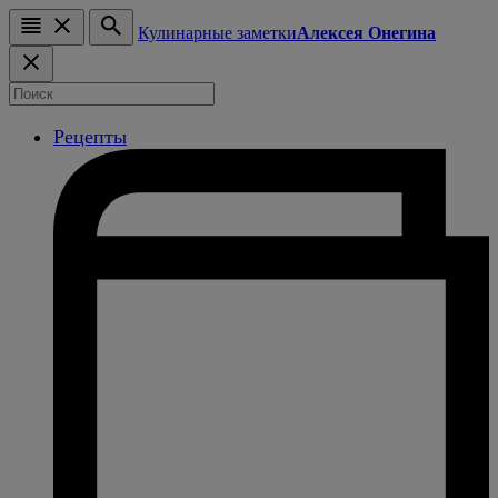
Кулинарные заметки
Алексея Онегина
Рецепты