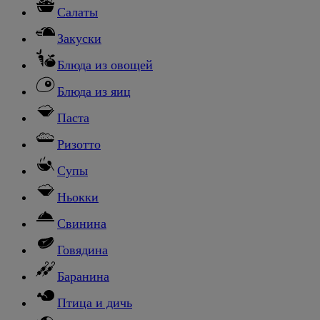
Салаты
Закуски
Блюда из овощей
Блюда из яиц
Паста
Ризотто
Супы
Ньокки
Свинина
Говядина
Баранина
Птица и дичь