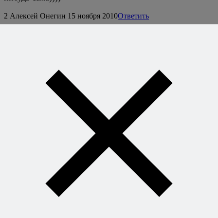
2
Алексей Онегин
15 ноября 2010
Ответить
Деглазирование — это просто вылить уксус на
горячую сковороду и как следует пошкрябать ее дно
лопаткой, ничего особо изысканного тут нет. :) А уже
выпаренный уксус, в котором сконцентрирован вкус, а
кислотный дух практически весь ушел, приходится
очень ко двору, попробуйте.
3
Айхо
15 ноября 2010
Ответить
Представлять то представляю, а вот сделать, руки не
доходили)))
Спасибо за вдохновение)))
Мы тут хачапури по вашему рецепту делали … Нет
слов, одни эмоции, пойду честно отпишусь в нужном
месте)))
4
Нина
16 ноября 2010
Ответить
Салат очень вкусный. Да и на фотографию глядя,