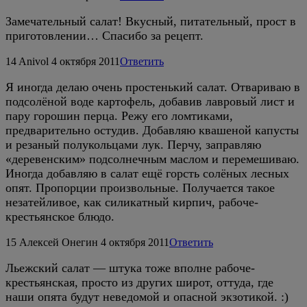
Замечательный салат! Вкусный, питательный, прост в
приготовлении… Спасибо за рецепт.
14
Anivol
4 октября 2011
Ответить
Я иногда делаю очень простенький салат. Отвариваю в
подсолёной воде картофель, добавив лавровый лист и
пару горошин перца. Режу его ломтиками,
предварительно остудив. Добавляю квашеной капусты
и резаный полукольцами лук. Перчу, заправляю
«деревенским» подсолнечным маслом и перемешиваю.
Иногда добавляю в салат ещё горсть солёных лесных
опят. Пропорции произвольные. Получается такое
незатейливое, как силикатный кирпич, рабоче-
крестьянское блюдо.
15
Алексей Онегин
4 октября 2011
Ответить
Льежский салат — штука тоже вполне рабоче-
крестьянская, просто из других широт, оттуда, где
наши опята будут неведомой и опасной экзотикой. :)