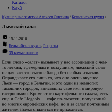
Каталог
Клуб
Кулинарные заметки Алексея Онегина
/
Бельгийская кухня
/
Льежский салат
15.11.2010
Бельгийская кухня
,
Рецепты
35 комментариев
Если слово «салат» вызывает у вас ассоциации с чем-
то легким, эфемерным и воздушным, льежский салат
не для вас: это сытное блюдо без особых изысков.
Оправдывает его лишь то, что оно очень вкусное.
Льеж — город в Бельгии, и это один из немногих
тамошних городов, вписавших свое имя в мировую
гастрономию. Кроме этого картофельного салата, есть
еще и Cafe Liegeois — кофе по-льежски, популярный
во многих европейских кафе, но и за салат почтенным
жителям Льежа стыдиться не приходится.