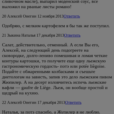
сливочном масле), выпарил моденский соус, все
выложил на рваные листы романо!
20
Алексей Онегин
12 ноября 2013
Ответить
Одобряю, с мелким картофелем я бы так же поступил.
21
Зыкина Наталья
17 декабря 2013
Ответить
Салат, действительно, отменный. А если Вы его,
Алексей, на следующий день подогреете на
сковородке, долго-лениво помешивая и ломая четкие
контуры картошки, то получите еще одну льежскую
гастрономическую гордость- потэ или potée liègoise.
Подайте с обжаренными колбасками и съешьте
диетологам на зависть, запив это дело льежским пивом
Жюпилер. А на десерт изловчитесь испечь льежские
вафли — gaufre de Liège. Льеж, он вообще простой и
щедрый на кухню.
22
Алексей Онегин
17 декабря 2013
Ответить
Наталья, за потэ спасибо, а Жупилер я не люблю.