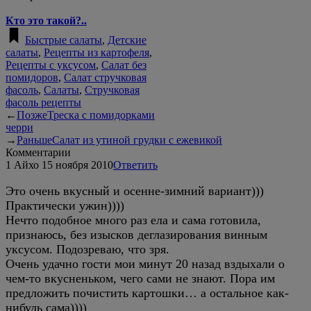
Кто это такой?..
Быстрые салаты
,
Детские
салаты
,
Рецепты из картофеля
,
Рецепты с уксусом
,
Салат без
помидоров
,
Салат стручковая
фасоль
,
Салаты
,
Стручковая
фасоль рецепты
←
Позже
Треска с помидорками
черри
→
Раньше
Салат из утиной грудки с ежевикой
Комментарии
1
Айхо
15 ноября 2010
Ответить
Это очень вкусный и осенне-зимний вариант)))
Практически ужин))))
Нечто подобное много раз ела и сама готовила,
признаюсь, без изысков деглазирования винным
уксусом. Подозреваю, что зря.
Очень удачно гости мои минут 20 назад вздыхали о
чем-то вкусненьком, чего сами не знают. Пора им
предложить почистить картошки… а остальное как-
нибудь сама))))