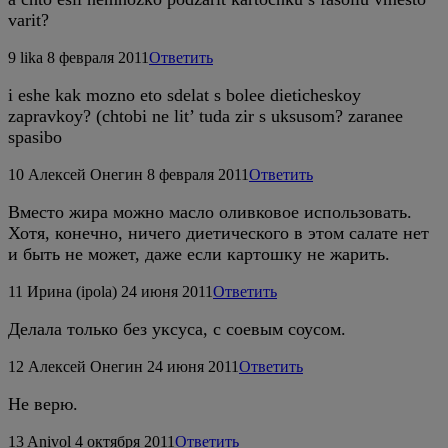
varit?
9
lika
8 февраля 2011
Ответить
i eshe kak mozno eto sdelat s bolee dieticheskoy
zapravkoy? (chtobi ne lit’ tuda zir s uksusom? zaranee
spasibo
10
Алексей Онегин
8 февраля 2011
Ответить
Вместо жира можно масло оливковое использовать.
Хотя, конечно, ничего диетического в этом салате нет
и быть не может, даже если картошку не жарить.
11
Ирина (ipola)
24 июня 2011
Ответить
Делала только без уксуса, с соевым соусом.
12
Алексей Онегин
24 июня 2011
Ответить
Не верю.
13
Anivol
4 октября 2011
Ответить