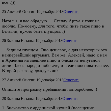
все!:)))
25
Алексей Онегин
19 декабря 2013
Ответить
Наталья, я вас обрадую — Стеллу Артуа я тоже не
люблю. По-моему, для того, чтобы пить такое пиво в
Бельгии, нужно быть глупцом. :)
26
Зыкина Наталья
19 декабря 2013
Ответить
…бедным глупцом. Оно дешевое, а для некоторых это
наипервейший аргумент. Вам же, Алексей, надо к нам
в Арденны на здешнее пиво и блюда из непуганой
дичи. Здесь народ и побогаче, и в еде поосновательнее.
Второй раз зову, дождусь ли?
27
Алексей Онегин
19 декабря 2013
Ответить
Опишите программу пребывания поподробнее. :)
28
Зыкина Наталья
19 декабря 2013
Ответить
1. Знакомство с арденнской кухней (посещение