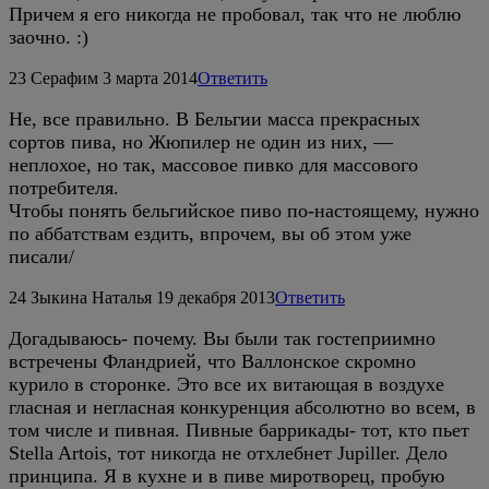
Причем я его никогда не пробовал, так что не люблю
заочно. :)
23
Серафим
3 марта 2014
Ответить
Не, все правильно. В Бельгии масса прекрасных
сортов пива, но Жюпилер не один из них, —
неплохое, но так, массовое пивко для массового
потребителя.
Чтобы понять бельгийское пиво по-настоящему, нужно
по аббатствам ездить, впрочем, вы об этом уже
писали/
24
Зыкина Наталья
19 декабря 2013
Ответить
Догадываюсь- почему. Вы были так гостеприимно
встречены Фландрией, что Валлонское скромно
курило в сторонке. Это все их витающая в воздухе
гласная и негласная конкуренция абсолютно во всем, в
том числе и пивная. Пивные баррикады- тот, кто пьет
Stella Artois, тот никогда не отхлебнет Jupiller. Дело
принципа. Я в кухне и в пиве миротворец, пробую