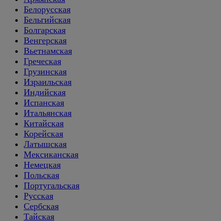
Белорусская
Бельгийская
Болгарская
Венгерская
Вьетнамская
Греческая
Грузинская
Израильская
Индийская
Испанская
Итальянская
Китайская
Корейская
Латышская
Мексиканская
Немецкая
Польская
Португальская
Русская
Сербская
Тайская