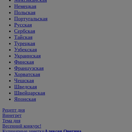
Немецкая
Польская
Португальская
Русская
Сербская
Тайская
Турецкая
Узбекская
Украинская
Финская
Французская
Хорватская
Чешская
Шведская
Швейцарская
Японская
Рецепт дня
Винегрет
Тема дня
Весенний конкурс!
Кулинарные заметки
Алексея Онегина