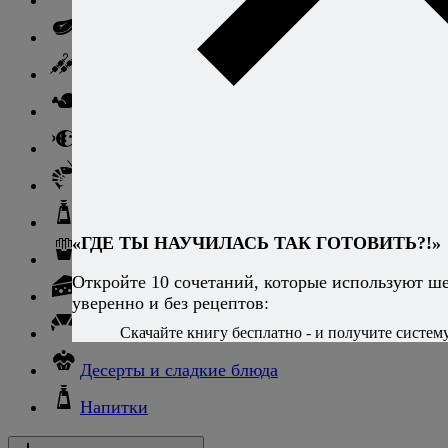
Говядина
Баранина
Птица и дичь
Рыба
Морепродукты
Соусы и блюда с ними
«ГДЕ ТЫ НАУЧИЛАСЬ ТАК ГОТОВИТЬ?!»
Гарниры
Откройте 10 сочетаний, которые используют ш
Сыры
уверенно и без рецептов:
Хлеб и выпечка
Скачайте книгу бесплатно - и получите систему,
Десерты и сладкие блюда
Напитки