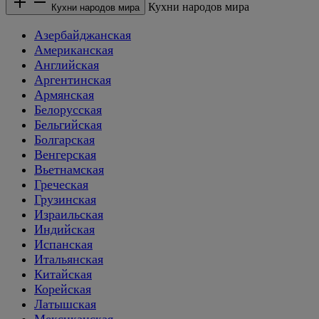
Кухни народов мира
Кухни народов мира
Азербайджанская
Американская
Английская
Аргентинская
Армянская
Белорусская
Бельгийская
Болгарская
Венгерская
Вьетнамская
Греческая
Грузинская
Израильская
Индийская
Испанская
Итальянская
Китайская
Корейская
Латышская
Мексиканская