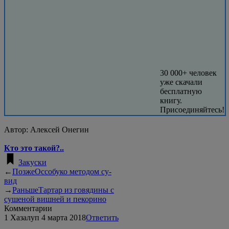
30 000+ человек
уже скачали
бесплатную
книгу.
Присоединяйтесь!
Автор:
Алексей Онегин
Кто это такой?..
Закуски
←
Позже
Оссобуко методом су-
вид
→
Раньше
Тартар из говядины с
сушеной вишней и пекорино
Комментарии
1
Хазалуп
4 марта 2018
Ответить