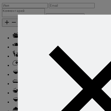
Добавить комментарий
Каталог рецептов
Каталог рецептов
Салаты
Закуски
Блюда из овощей
Блюда из яиц
Паста
Ризотто
Супы
Ньокки
Свинина