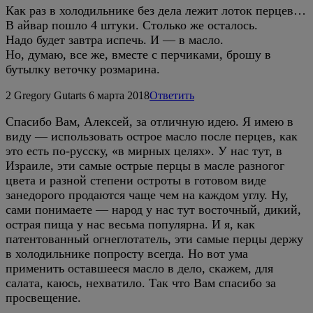
Как раз в холодильнике без дела лежит лоток перцев…
В айвар пошло 4 штуки. Столько же осталось.
Надо будет завтра испечь. И — в масло.
Но, думаю, все же, вместе с перчиками, брошу в
бутылку веточку розмарина.
2
Gregory Gutarts
6 марта 2018
Ответить
Спасибо Вам, Алексей, за отличную идею. Я имею в
виду — использовать острое масло после перцев, как
это есть по-русску, «в мирных целях». У нас тут, в
Израиле, эти самые острые перцы в масле разногог
цвета и разной степени остроты в готовом виде
занедорого продаются чаще чем на каждом углу. Ну,
сами понимаете — народ у нас тут восточный, дикий,
острая пища у нас весьма популярна. И я, как
патентованный огнеглотатель, эти самые перцы держу
в холодильнике попросту всегда. Но вот ума
применить оставшееся масло в дело, скажем, для
салата, каюсь, нехватило. Так что Вам спасибо за
просвещение.