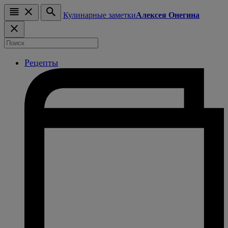
Кулинарные заметки
Алексея Онегина
Рецепты