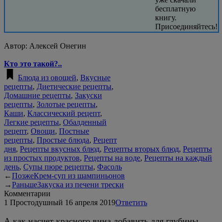
бесплатную
книгу.
Присоединяйтесь!
Автор:
Алексей Онегин
Кто это такой?..
Блюда из овощей
,
Вкусные
рецепты
,
Диетические рецепты
,
Домашние рецепты
,
Закуски
рецепты
,
Золотые рецепты
,
Каши
,
Классический рецепт
,
Легкие рецепты
,
Обалденный
рецепт
,
Овощи
,
Постные
рецепты
,
Простые блюда
,
Рецепт
дня
,
Рецепты вкусных блюд
,
Рецепты вторых блюд
,
Рецепты
из простых продуктов
,
Рецепты на воде
,
Рецепты на каждый
день
,
Супы пюре рецепты
,
Фасоль
←
Позже
Крем-суп из шампиньонов
→
Раньше
Закуска из печени трески
Комментарии
1
Простодушный
16 апреля 2019
Ответить
А как насчет красного вина добавить для глубины