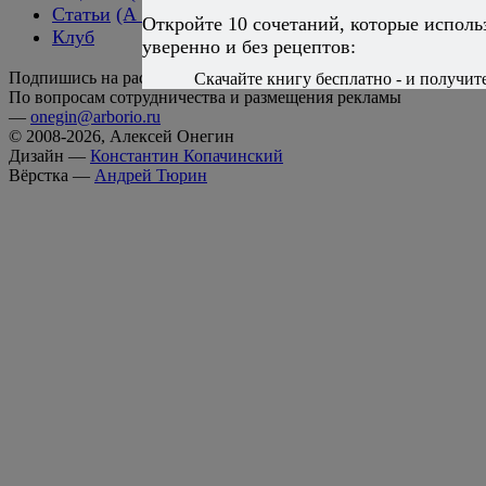
Статьи
(А → Я)
Откройте 10 сочетаний, которые испол
Клуб
уверенно и без рецептов:
Подпишись на рассылку!
Скачайте книгу бесплатно - и получите
По вопросам сотрудничества и размещения рекламы
—
onegin@arborio.ru
© 2008-2026, Алексей Онегин
Дизайн —
Константин Копачинский
Вёрстка —
Андрей Тюрин