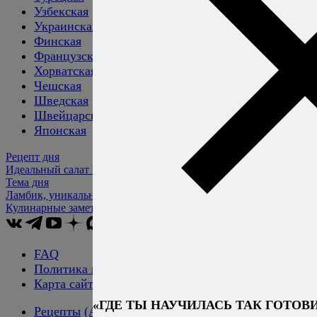
Узбекская
Украинская
Финская
Французская
Хорватская
Чешская
Шведская
Швейцарская
Японская
Рецепт дня
Идеальный салат Капрезе
Тема дня
Ламбик, уникальное пиво из сердца Бельгии
Кулинарные заметки
Алексея Онегина
FAQ
Политика конфиденциальности
Карта сайта
«ГДЕ ТЫ НАУЧИЛАСЬ ТАК ГОТОВИ
Рецепты
(А → Я)