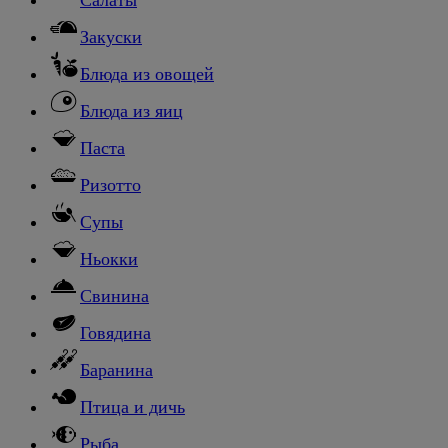
Закуски
Блюда из овощей
Блюда из яиц
Паста
Ризотто
Супы
Ньокки
Свинина
Говядина
Баранина
Птица и дичь
Рыба