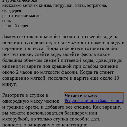
2 зубчика чеснока
несколько веточек кинзы, петрушки, мяты, эстрагона,
сельдерея
растительное масло
соль
чёрный перец
Замочите стакан красной фасоли в питьевой воде на
ночь или чуть дольше, по возможности поменяв воду в
середине процесса. Когда соберётесь готовить лобио
по-грузински, слейте воду, залейте фасоль вдвое
большим объёмом свежей питьевой воды, доведите до
кипения и варите под крышкой при слабом кипении
около 2 часов до мягкости фасоли. Когда та станет
совершенно мягкой, посолите и варите ещё около 10
минут.
Разотрите в ступке в
Читайте также:
однородную массу чеснок
Рецепт сациви из баклажанов
и грецкие орехи, и добавьте все специи. Как вариант,
вы можете воспользоваться блендером или
мясорубкой, но только ступка способна дать
полностью однородную консистенцию.