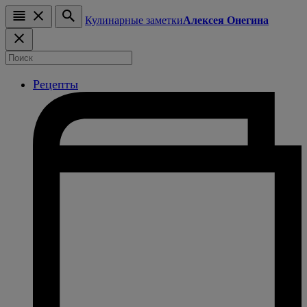
Кулинарные заметки
Алексея Онегина
Рецепты