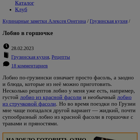
Каталог
Клуб
Кулинарные заметки Алексея Онегина
/
Грузинская кухня
/
Лобио в горшочке
28.02.2023
Грузинская кухня
,
Рецепты
18 комментариев
Лобио по-грузински означает просто фасоль, а заодно
и блюда, которые из неё можно приготовить.
Несколько рецептов лобио у меня уже есть, например,
густой
лобио из красной фасоли
и необычный
лобио
из стручковой фасоли
. Но во время поездки по Грузии
мне чаще попадался другой вариант — жидкий, почти
супообразный лобио из красной фасоли в горшочке с
травами и пряностями.