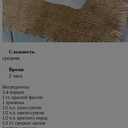
Сложность
средняя
Время
2 часа
Ингредиенты
3-
4
порции
1 ст. красной фасоли
1 луковица
1/2 ч.л. уцхо-сунели
1/2 ч.л. хмели-сунели
1/2 ч.л. красного перца
1/2 ст. грецких орехов