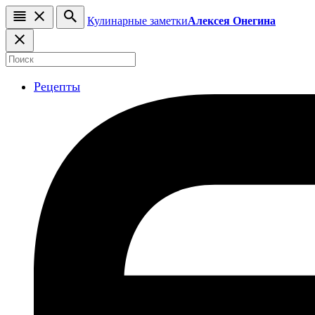
Кулинарные заметки
Алексея Онегина
Рецепты