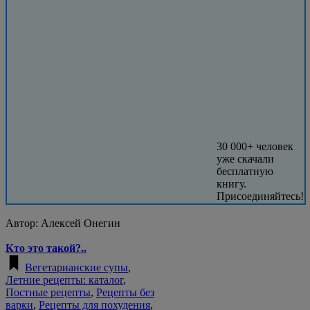
30 000+ человек
уже скачали
бесплатную
книгу.
Присоединяйтесь!
Автор:
Алексей Онегин
Кто это такой?..
Вегетарианские супы
,
Летние рецепты: каталог
,
Постные рецепты
,
Рецепты без
варки
,
Рецепты для похудения
,