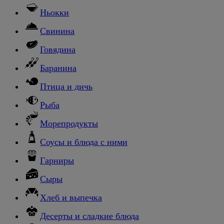
Ньокки
Свинина
Говядина
Баранина
Птица и дичь
Рыба
Морепродукты
Соусы и блюда с ними
Гарниры
Сыры
Хлеб и выпечка
Десерты и сладкие блюда