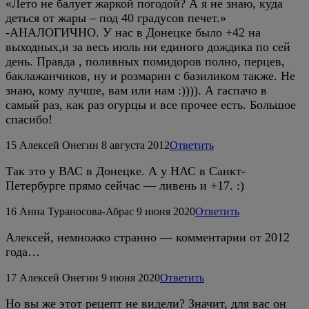
«Лето не балует жаркой погодой? А я не знаю, куда
деться от жары – под 40 градусов печет.»
-АНАЛОГИЧНО. У нас в Донецке было +42 на
выходных,и за весь июль ни единого дождика по сей
день. Правда , поливных помидоров полно, перцев,
баклажанчиков, ну и розмарин с базиликом также. Не
знаю, кому лучше, вам или нам :)))). А гаспачо в
самый раз, как раз огурцы и все прочее есть. Большое
спасибо!
15
Алексей Онегин
8 августа 2012
Ответить
Так это у ВАС в Донецке. А у НАС в Санкт-
Петербурге прямо сейчас — ливень и +17. :)
16
Анна Тураносова-Абрас
9 июня 2020
Ответить
Алексей, немножко странно — комментарии от 2012
года…
17
Алексей Онегин
9 июня 2020
Ответить
Но вы же этот рецепт не видели? Значит, для вас он