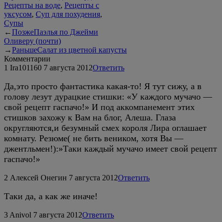
Рецепты на воде
,
Рецепты с
уксусом
,
Суп для похудения
,
Супы
←
Позже
Паэлья по Джейми
Оливеру (почти)
→
Раньше
Салат из цветной капусты
Комментарии
1
Ira101160
7 августа 2012
Ответить
Да,это просто фантастика какая-то! Я тут сижу, а в
голову лезут дурацкие стишки: «У каждого мучачо —
свой рецепт гаспачо!» И под аккомпанемент этих
стишков захожу к Вам на блог, Алеша. Глаза
округляются,и безумный смех короля Лира оглашает
комнату. Резюме( не бить веником, хотя Вы —
джентльмен!):»Таки каждый мучачо имеет свой рецепт
гаспачо!»
2
Алексей Онегин
7 августа 2012
Ответить
Таки да, а как же иначе!
3
Anivol
7 августа 2012
Ответить