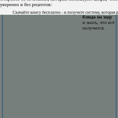
откроет вам
уверенно и без рецептов:
свободу
придумывать
Скачайте книгу бесплатно - и получите систему, которая р
блюда на ходу
и знать, что всё
получится.