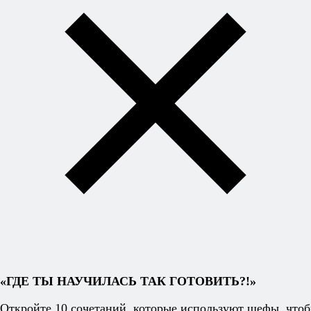
свежемолотым перцем — и несите к столу.
Это может вам понравиться:
Гаспачо
Томатный сорбет
Вишисуаз
Таратор
10 лучших блюд из помидоров
Настоящая окрошка
Хотите
готовить без
рецептов -
уверенно и
легко?
Книга
«ГДЕ ТЫ НАУЧИЛАСЬ ТАК ГОТОВИТЬ?!»
секретных
сочетаний
Откройте 10 сочетаний, которые используют шефы, чтоб