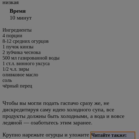
низкая
Время
10 минут
Ингредиенты
4 порции
8-12
средних огурцов
1
пучок кинзы
2
зубчика чеснока
500
мл
газированной воды
1
ст.л.
винного уксуса
1/2
ч.л.
зиры
оливковое масло
соль
чёрный перец
Чтобы вы могли подать гаспачо сразу же, не
дискредитируя саму идею холодного супа, все
продукты должны быть холодными, а вода и вовсе
ледяной — озаботьтесь этим заранее.
Крупно нарежьте огурцы и уложите
Читайте также: