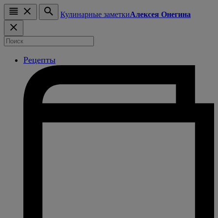
Кулинарные заметки
Алексея Онегина
Рецепты