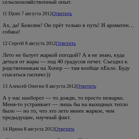
сельскохозяйственный опыт.
11
Djons
7 августа 2012
Ответить
Ах, да! Базилик! Он прёт только в путь! И ароматен…
собака!
12
Сергей
8 августа 2012
Ответить
Лето не балует жаркой погодой? А я не знаю, куда
деться от жары — под 40 градусов печет. Съездил к
родственникам на Хопер — там вообще пЕкло. Буду
спасаться гаспачо:))
13
Алексей Онегин
8 августа 2012
Ответить
А у нас наоборот — то дожди, то просто нежарко.
Меня-то устраивает — лишь бы на выходных тепло
было — но то, что это лето менее жаркое, чем
предыдущие, научный факт.
14
Ирина
8 августа 2012
Ответить