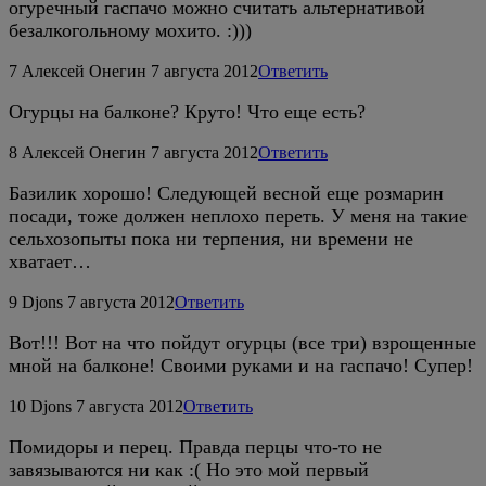
огуречный гаспачо можно считать альтернативой
безалкогольному мохито. :)))
7
Алексей Онегин
7 августа 2012
Ответить
Огурцы на балконе? Круто! Что еще есть?
8
Алексей Онегин
7 августа 2012
Ответить
Базилик хорошо! Следующей весной еще розмарин
посади, тоже должен неплохо переть. У меня на такие
сельхозопыты пока ни терпения, ни времени не
хватает…
9
Djons
7 августа 2012
Ответить
Вот!!! Вот на что пойдут огурцы (все три) взрощенные
мной на балконе! Своими руками и на гаспачо! Супер!
10
Djons
7 августа 2012
Ответить
Помидоры и перец. Правда перцы что-то не
завязываются ни как :( Но это мой первый