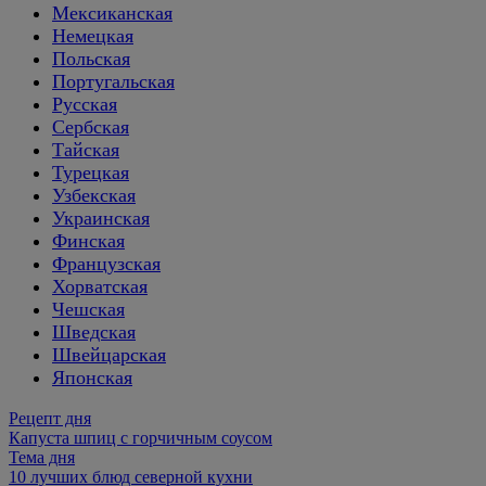
Мексиканская
Немецкая
Польская
Португальская
Русская
Сербская
Тайская
Турецкая
Узбекская
Украинская
Финская
Французская
Хорватская
Чешская
Шведская
Швейцарская
Японская
Рецепт дня
Капуста шпиц с горчичным соусом
Тема дня
10 лучших блюд северной кухни