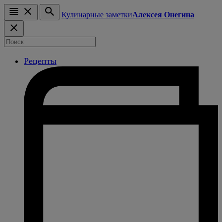
Кулинарные заметки
Алексея Онегина
Рецепты