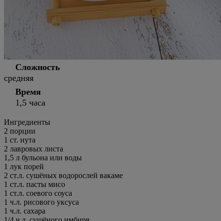
Сложность
средняя
Время
1,5 часа
Ингредиенты
2
порции
1 ст. нута
2 лавровых листа
1,5 л бульона или воды
1 лук порей
2 ст.л. сушёных водорослей вакаме
1 ст.л. пасты мисо
1 ст.л. соевого соуса
1 ч.л. рисового уксуса
1 ч.л. сахара
1/4 ч.л. сушёного имбиря