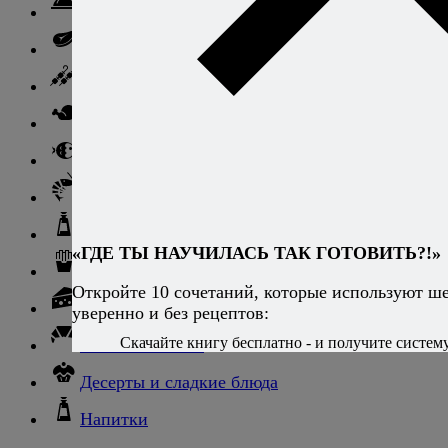
Свинина
Говядина
Баранина
Птица и дичь
Рыба
Морепродукты
Соусы и блюда с ними
«ГДЕ ТЫ НАУЧИЛАСЬ ТАК ГОТОВИТЬ?!»
Гарниры
Откройте 10 сочетаний, которые используют ш
Сыры
уверенно и без рецептов:
Скачайте книгу бесплатно - и получите систему,
Хлеб и выпечка
Десерты и сладкие блюда
Напитки