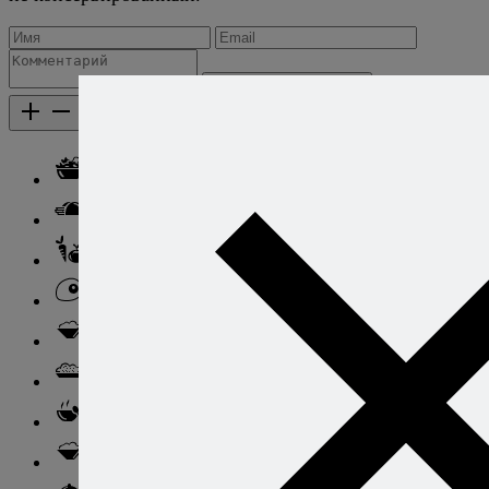
Добавить комментарий
Каталог рецептов
Каталог рецептов
Салаты
Закуски
Блюда из овощей
Блюда из яиц
Паста
Ризотто
Супы
Ньокки