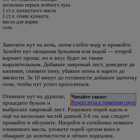
несколько перьев зелёного лука
1 ст.л. кунжутного масла
1 ст.л. семян кунжута
масло для жарки
соль
Замочите нут на ночь, затем слейте воду и промойте.
Залейте нут овощным бульоном или водой — второй
вариант проще, но и вкус будет не таким
выразительным. Добавьте лавровый лист, доведите до
кипения, снимите пену, убавьте огонь и варите до
мягкости. За 10 минут до готовности добавьте щепотку
соли, чтобы нут успел просолиться.
Откиньте нут на дуршлаг,
Читайте также:
процедите бульон и
Рецепт нута в томатном соусе
выбросьте лавровый лист. Разрежьте порей вдоль и
ещё на несколько частей длиной 5-6 см, как следует
промойте и обсушите. Нагрейте в сотейнике немного
оливкового масла, уложите порей срезом вниз и
обжарьте до золотистости и лёгких подпалин,