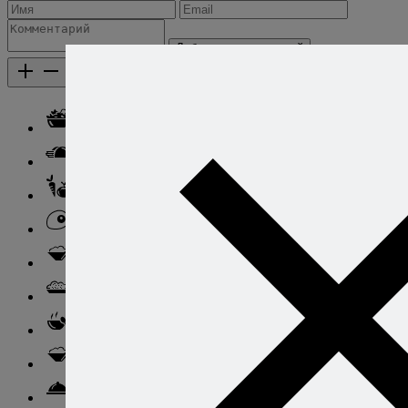
Добавить комментарий
Каталог рецептов
Каталог рецептов
Салаты
Закуски
Блюда из овощей
Блюда из яиц
Паста
Ризотто
Супы
Ньокки
Свинина