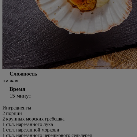
Сложность
низкая
Время
15 минут
Ингредиенты
2 порции
2
крупных морских гребешка
1
ст.л.
нарезанного лука
1
ст.л.
нарезанной моркови
1
ст.л.
нарезанного черешкового сельдерея