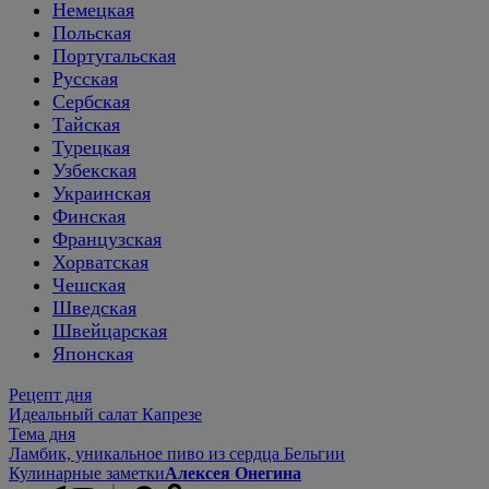
Немецкая
Польская
Португальская
Русская
Сербская
Тайская
Турецкая
Узбекская
Украинская
Финская
Французская
Хорватская
Чешская
Шведская
Швейцарская
Японская
Рецепт дня
Идеальный салат Капрезе
Тема дня
Ламбик, уникальное пиво из сердца Бельгии
Кулинарные заметки
Алексея Онегина