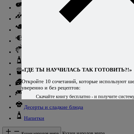
Говядина
Баранина
Птица и дичь
Рыба
Морепродукты
Соусы и блюда с ними
«ГДЕ ТЫ НАУЧИЛАСЬ ТАК ГОТОВИТЬ?!»
Гарниры
Откройте 10 сочетаний, которые используют ш
Сыры
уверенно и без рецептов:
Хлеб и выпечка
Скачайте книгу бесплатно - и получите систему,
Десерты и сладкие блюда
Напитки
Кухни народов мира
Кухни народов мира