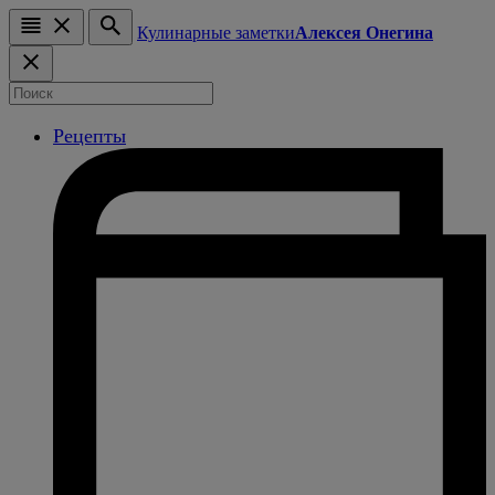
Кулинарные заметки
Алексея Онегина
Рецепты