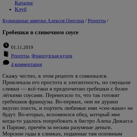
Каталог
Клуб
Кулинарные заметки Алексея Онегина
/
Рецепты
/
Гребешки в сливочном соусе
01.11.2019
Рецепты
,
Французская кухня
4 комментария
Скажу честно, в этом рецепте я сомневался.
Привлекала его простота и элегантность, но смущали
сливки — всё-таки я предпочитаю гребешки с более
лёгкими соусами. Перевесило то, что так готовят
гребешков французы. Во-первых, они не дураки
вкусно поесть, и портить любимые ими «сен-жаки» не
будут. Во-вторых, вспомнился обед, который мне
когда-то удалось попробовать в бистро Алена Дюкасса
в Париже, причём за весьма разумные деньги.
Морские гады в сливках, поданные там основным