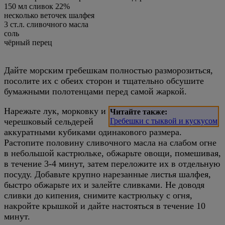
150
мл
сливок 22%
несколько
веточек шалфея
3
ст.л.
сливочного масла
соль
чёрный перец
Дайте морским гребешкам полностью разморозиться,
посолите их с обеих сторон и тщательно обсушите
бумажными полотенцами перед самой жаркой.
Нарежьте лук, морковку и
Читайте также:
черешковый сельдерей
Гребешки с тыквой и кускусом
аккуратными кубиками одинакового размера.
Растопите половину сливочного масла на слабом огне
в небольшой кастрюльке, обжарьте овощи, помешивая,
в течение 3-4 минут, затем переложите их в отдельную
посуду. Добавьте крупно нарезанные листья шалфея,
быстро обжарьте их и залейте сливками. Не доводя
сливки до кипения, снимите кастрюльку с огня,
накройте крышкой и дайте настояться в течение 10
минут.