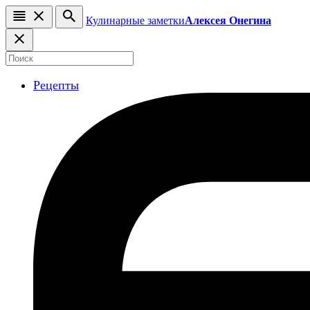
Кулинарные заметки
Алексея Онегина
Рецепты