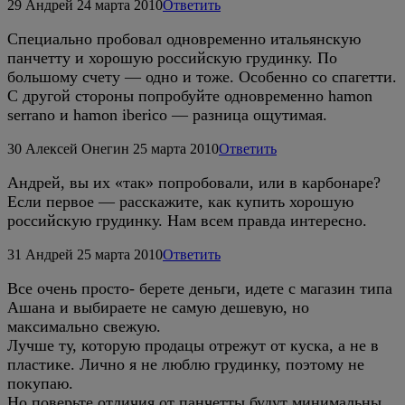
29
Андрей
24 марта 2010
Ответить
Специально пробовал одновременно итальянскую
панчетту и хорошую российскую грудинку. По
большому счету — одно и тоже. Особенно со спагетти.
С другой стороны попробуйте одновременно hamon
serrano и hamon iberico — разница ощутимая.
30
Алексей Онегин
25 марта 2010
Ответить
Андрей, вы их «так» попробовали, или в карбонаре?
Если первое — расскажите, как купить хорошую
российскую грудинку. Нам всем правда интересно.
31
Андрей
25 марта 2010
Ответить
Все очень просто- берете деньги, идете с магазин типа
Ашана и выбираете не самую дешевую, но
максимально свежую.
Лучше ту, которую продацы отрежут от куска, а не в
пластике. Лично я не люблю грудинку, поэтому не
покупаю.
Но поверьте,отличия от панчетты будут минимальны.