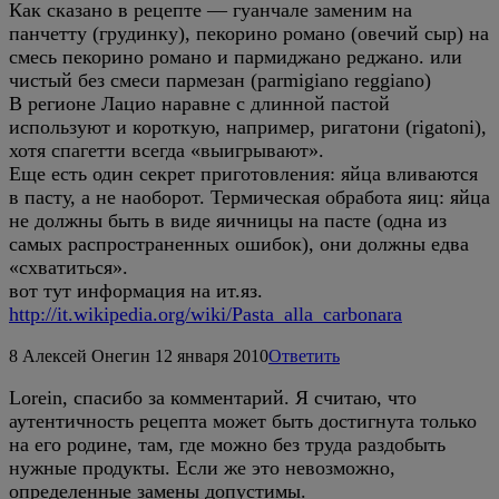
Как сказано в рецепте — гуанчале заменим на
панчетту (грудинку), пекорино романо (овечий сыр) на
смесь пекорино романо и пармиджано реджано. или
чистый без смеси пармезан (parmigiano reggiano)
В регионе Лацио наравне с длинной пастой
используют и короткую, например, ригатони (rigatoni),
хотя спагетти всегда «выигрывают».
Еще есть один секрет приготовления: яйца вливаются
в пасту, а не наоборот. Термическая обработа яиц: яйца
не должны быть в виде яичницы на пасте (одна из
самых распространенных ошибок), они должны едва
«схватиться».
вот тут информация на ит.яз.
http://it.wikipedia.org/wiki/Pasta_alla_carbonara
8
Алексей Онегин
12 января 2010
Ответить
Lorein, спасибо за комментарий. Я считаю, что
аутентичность рецепта может быть достигнута только
на его родине, там, где можно без труда раздобыть
нужные продукты. Если же это невозможно,
определенные замены допустимы.