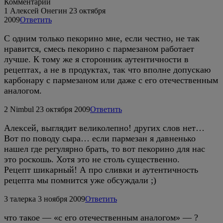
Комментарии
1
Алексей Онегин
23 октября
2009
Ответить
С одним только пекорино мне, если честно, не так
нравится, смесь пекорино с пармезаном работает
лучше. К тому же я сторонник аутентичности в
рецептах, а не в продуктах, так что вполне допускаю
карбонару с пармезаном или даже с его отечественным
аналогом.
2
Nimbul
23 октября 2009
Ответить
Алексей, выглядит великолепно! других слов нет…
Вот по поводу сыра… если пармезан я давненько
нашел где регулярно брать, то вот пекорино для нас
это роскошь. Хотя это не столь существенно.
Рецепт шикарный! А про сливки и аутентичность
рецепта мы помнится уже обсуждали ;)
3
талерка
3 ноября 2009
Ответить
что такое — «с его отечественным аналогом» — ?