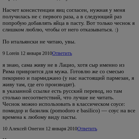
Насчет консистенции яиц согласен, нужная у меня
получилась не с первого раза, а в следующий раз
попробую добавлять яйца в пасту. Вот только чеснок я
слишком люблю, чтобы от него отказываться. :)
По итальянски не читаю, увы.
9
Lorein
12 января 2010
Ответить
я знаю, сама живу не в Лацио, хотя сыр именно из
Рима приврзится для мужа. Готовлю же со смесью
пекорино и пармиджано (у нас настоящий пармезан, я
живу там, где его производят).
в указанной ссылке есть русский перевод, но там
столько несоответствий, что лучше не читать.
Чеснок можно использовать в классическом соусе:
помидор и базилик (pomodoro e basilico) — соус на все
времена к любому виду пасты.
10
Алексей Онегин
12 января 2010
Ответить