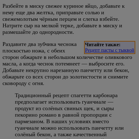
Разбейте в миску свежее куриное яйцо, добавьте к
нему еще два желтка, приправьте солью и
свежемолотым чёрным перцем и слегка взбейте.
Натрите сыр на мелкой терке, добавьте в миску и
размешайте до однородности.
Раздавите два зубчика чеснока
Читайте также:
плоскостью ножа, с обеих
Рецепт пасты с тыквой
сторон обжарьте в небольшом количестве оливкового
масла, а когда чеснок потемнеет — выбросите его.
Добавьте некрупно нарезанную панчетту или бекон,
обжарьте со всех сторон до золотистости и снимите
сковороду с огня.
Традиционный рецепт спагетти карбонара
предполагает использовать гуанчиале —
продукт из солёных свиных щек, и сыры
пекорино романо в равной пропорции с
пармезаном. В наших условиях вместо
гуанчиале можно использовать панчетту или
солёный бекон, а также качественный