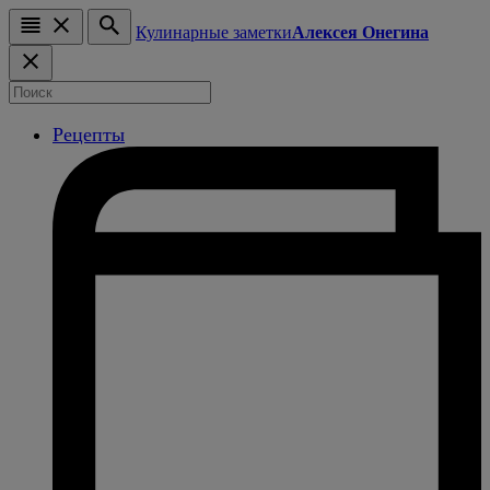
Кулинарные заметки
Алексея Онегина
Рецепты