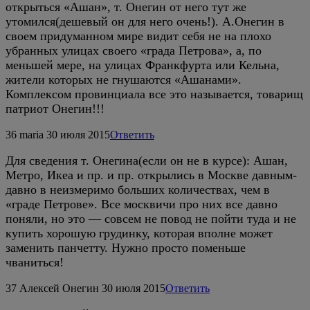
открыться «Ашан», т. Онегин от него тут же
утомился(дешевый он для него очень!). А.Онегин в
своем придуманном мире видит себя не на плохо
убранных улицах своего «града Петрова», а, по
меньшей мере, на улицах Франкфурта или Кельна,
жители которых не гнушаются «Ашанами».
Комплексом провинциала все это называется, товарищ
патриот Онегин!!!
36
maria
30 июля 2015
Ответить
Для сведения т. Онегина(если он не в курсе): Ашан,
Метро, Икеа и пр. и пр. открылись в Москве давным-
давно в неизмеримо больших количествах, чем в
«граде Петрове». Все москвичи про них все давно
поняли, но это — совсем не повод не пойти туда и не
купить хорошую грудинку, которая вполне может
заменить панчетту. Нужно просто поменьше
чваниться!
37
Алексей Онегин
30 июля 2015
Ответить