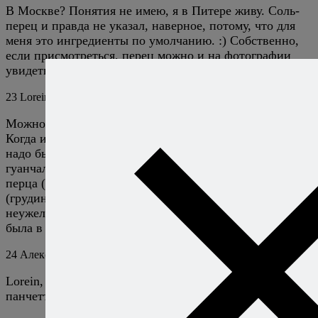
В Москве? Понятия не имею, я в Питере живу. Соль-
перец и правда не указал, наверное, потому, что для
меня это ингредиенты по умолчанию. :) Собственно,
если присмотреться, перец можно и на фотографии
увидеть.
23
Lorein
8 февраля 2010
Ответить
Можно я еще разок встряну?
Когда используешь гуанчале — то с черным перцем
надо быть поосторожней. В процессе заготовки
гуанчале используется обильное количество черного
перца (внешняя обсыпка). когда готовишь с панчеттой
(грудинкой), тогда да — черный перец нужен.
неужели сложно в Москве купить грудинку? (я не
была в Москве 6 лет. не знаю)
24
Алексей Онегин
8 февраля 2010
Ответить
Lorein, есть мнение, что наша грудинка и ваша
панчетта — не совсем одно и то же.