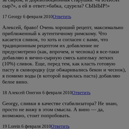
сыр?», а ей в ответ:»бабка, сдурела? СЫЫЫР!»
17
Georgy
6 февраля 2010
Ответить
Алексей, браво! Очень хороший рецепт, максимально
приближенный к аутентичному римскому. Что
касается сливок, то хоть и согласен с вами, что
традиционным рецептом их добавление не
предусмотрено (как, впрочем, и чеснока) я все-таки
добавляю в яично-сырную смесь капельку легких
(10%) сливок. Еще, перед тем, как класть готовую
пасту в сковородку (где обжаривались бекон и чеснок),
я помимо воды (в которой варилась паста) добавляю
белое вино.
18
Алексей Онегин
6 февраля 2010
Ответить
Georgy, сливки в качестве стабилизатора? Не знаю,
просто не вижу в этом смысла. А вино — да,
возможно, стоит попробовать.
19
Lorein
6 февраля 2010
Ответить