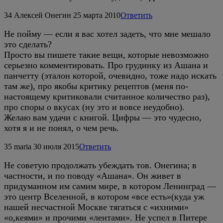
34
Алексей Онегин
25 марта 2010
Ответить
Не пойму — если я вас хотел задеть, что мне мешало
это сделать?
Просто вы пишете такие вещи, которые невозможно
серьезно комментировать. Про грудинку из Ашана и
панчетту (эталон которой, очевидно, тоже надо искать
там же), про якобы критику рецептов (меня по-
настоящему критиковали считанное количество раз),
про споры о вкусах (ну это и вовсе неудобно).
Желаю вам удачи с книгой. Цифры — это чудесно,
хотя я и не понял, о чем речь.
35
maria
30 июля 2015
Ответить
Не советую продолжать убеждать тов. Онегина; в
частности, и по поводу «Ашана». Он живет в
придуманном им самим мире, в котором Ленинград —
это центр Вселенной, в котором «все есть»(куда уж
нашей несчастной Москве тягаться с «ихними»
«о,кеями» и прочими «лентами». Не успел в Питере