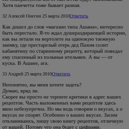
Хотя панчетта тоже бывает разная.
32
Алексей Онегин
25 марта 2010
Ответить
Как дошел до слов «магазин типа Ашана», интересно
быть перестало. Я-то ждал душераздирающей истории,
как вы летали на вертолете на одинокую таежную
заимку, где престарелый егерь дед Пахом солит
кабанятину по старинному рецепту, который поведал
ему спасенный из полыньи ительмен. А вы — от
куска. В Ашане, ага.
33
Андрей
25 марта 2010
Ответить
Непонятно, вы меня хотите задеть?
Думаю, вряд ли.
Скорее вы просто не терпите критики в адрес ваших
рецептов. Часть выложенных вами рецептов здесь
явно небезупречна. Но мы ведь говорим о вкусах, а о
вкусах не спорят. Особенно о ваших вкусах. Засим
откланиваюсь, пишу свою книгу рецептов, отличную
от вашей. Потому что она будет с цифрами.