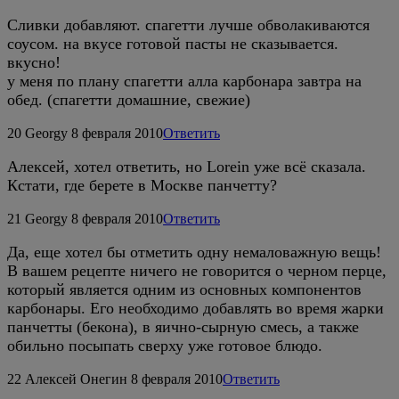
Сливки добавляют. спагетти лучше обволакиваются
соусом. на вкусе готовой пасты не сказывается.
вкусно!
у меня по плану спагетти алла карбонара завтра на
обед. (спагетти домашние, свежие)
20
Georgy
8 февраля 2010
Ответить
Алексей, хотел ответить, но Lorein уже всё сказала.
Кстати, где берете в Москве панчетту?
21
Georgy
8 февраля 2010
Ответить
Да, еще хотел бы отметить одну немаловажную вещь!
В вашем рецепте ничего не говорится о черном перце,
который является одним из основных компонентов
карбонары. Его необходимо добавлять во время жарки
панчетты (бекона), в яично-сырную смесь, а также
обильно посыпать сверху уже готовое блюдо.
22
Алексей Онегин
8 февраля 2010
Ответить