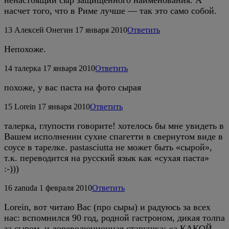
насчет того, что в Риме лучше — так это само собой.
13
Алексей Онегин
17 января 2010
Ответить
Непохоже.
14
талерка
17 января 2010
Ответить
похоже, у вас паста на фото сырая
15
Lorein
17 января 2010
Ответить
талерка, глупости говорите! хотелось бы мне увидеть в
Вашем исполнении сухие спагетти в свернутом виде в
соусе в тарелке. pastasciutta не может быть «сырой»,
т.к. переводится на русский язык как «сухая паста»
:-)))
16
zanuda
1 февраля 2010
Ответить
Lorein, вот читаю Вас (про сыры) и радуюсь за всех
нас: вспомнился 90 год, родной гастроном, дикая толпа
за сыром, и дореволюционная старушка: «а КАКОЙ