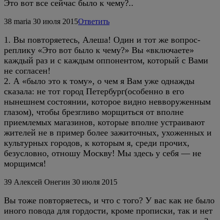
Это вот все сейчас было к чему?..
38
maria
30 июля 2015
Ответить
1. Вы повторяетесь, Алеша! Один и тот же вопрос-
реплику «Это вот было к чему?» Вы «включаете»
каждый раз и с каждым оппонентом, который с Вами
не согласен!
2. А «было это к тому», о чем я Вам уже однажды
сказала: не тот город Петербург(особенно в его
нынешнем состоянии, которое видно невворуженным
глазом), чтобы брезгливо морщиться от вполне
приемлемых магазинов, которые вполне устраивают
жителей не в пример более зажиточных, ухоженных и
культурных городов, к которым я, среди прочих,
безусловно, отношу Москву! Мы здесь у себя — не
морщимся!
39
Алексей Онегин
30 июля 2015
Вы тоже повторяетесь, и что с того? У вас как не было
иного повода для гордости, кроме прописки, так и нет