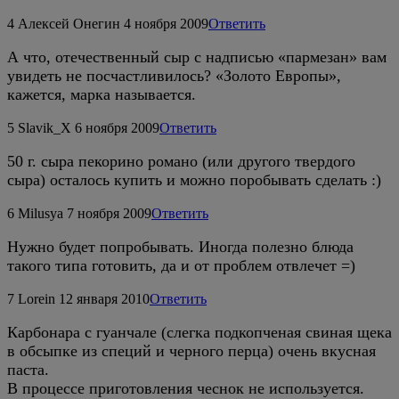
4
Алексей Онегин
4 ноября 2009
Ответить
А что, отечественный сыр с надписью «пармезан» вам
увидеть не посчастливилось? «Золото Европы»,
кажется, марка называется.
5
Slavik_X
6 ноября 2009
Ответить
50 г. сыра пекорино романо (или другого твердого
сыра) осталось купить и можно поробывать сделать :)
6
Milusya
7 ноября 2009
Ответить
Нужно будет попробывать. Иногда полезно блюда
такого типа готовить, да и от проблем отвлечет =)
7
Lorein
12 января 2010
Ответить
Карбонара с гуанчале (слегка подкопченая свиная щека
в обсыпке из специй и черного перца) очень вкусная
паста.
В процессе приготовления чеснок не используется.