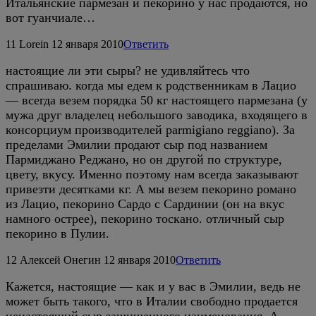
Итальянские пармезан и пекорино у нас продаются, но
вот гуанчиале…
11
Lorein
12 января 2010
Ответить
настоящие ли эти сыры? не удивляйтесь что
спрашиваю. когда мы едем к родственникам в Лацио
— всегда везем порядка 50 кг настоящего пармезана (у
мужа друг владелец небольшого заводика, входящего в
консорциум производителей parmigiano reggiano). За
пределами Эмилии продают сыр под названием
Пармиджано Реджано, но он другой по структуре,
цвету, вкусу. Именно поэтому нам всегда заказывают
привезти десятками кг. А мы везем пекорино романо
из Лацио, пекорино Сардо с Сардинии (он на вкус
намного острее), пекорино тоскано. отличный сыр
пекорино в Пулии.
12
Алексей Онегин
12 января 2010
Ответить
Кажется, настоящие — как и у вас в Эмилии, ведь не
может быть такого, что в Италии свободно продается
ненастоящий сыр защищенного наименования. А