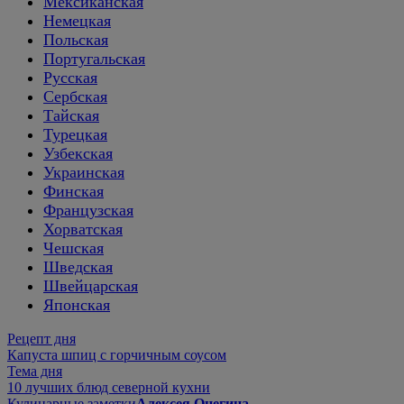
Мексиканская
Немецкая
Польская
Португальская
Русская
Сербская
Тайская
Турецкая
Узбекская
Украинская
Финская
Французская
Хорватская
Чешская
Шведская
Швейцарская
Японская
Рецепт дня
Капуста шпиц с горчичным соусом
Тема дня
10 лучших блюд северной кухни
Кулинарные заметки
Алексея Онегина