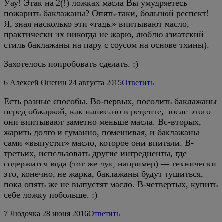
Уау! Этак на 2(!) ложках масла Вы умудряетесь
пожарить баклажаны? Опять-таки, большой респект!
Я, зная насколько эти «гады» впитывают масло,
практически их никогда не жарю, люблю азиатский
стиль баклажаны на пару с соусом на основе тхины).
Захотелось попробовать сделать. :)
6
Алексей Онегин
24 августа 2015
Ответить
Есть разные способы. Во-первых, посолить баклажаны
перед обжаркой, как написано в рецепте, после этого
они впитывают заметно меньше масла. Во-вторых,
жарить долго и гуманно, помешивая, и баклажаны
сами «выпустят» масло, которое они впитали. В-
третьих, использовать другие ингредиенты, где
содержится вода (тот же лук, например) — технически
это, конечно, не жарка, баклажаны будут тушиться,
пока опять же не выпустят масло. В-четвертых, купить
себе ложку побольше. :)
7
Людочка
28 июня 2016
Ответить