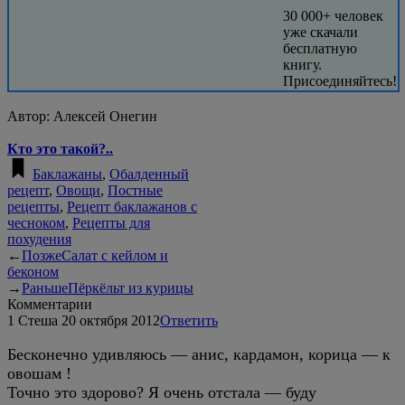
30 000+ человек
уже скачали
бесплатную
книгу.
Присоединяйтесь!
Автор:
Алексей Онегин
Кто это такой?..
Баклажаны
,
Обалденный
рецепт
,
Овощи
,
Постные
рецепты
,
Рецепт баклажанов с
чесноком
,
Рецепты для
похудения
←
Позже
Салат с кейлом и
беконом
→
Раньше
Пёркёльт из курицы
Комментарии
1
Стеша
20 октября 2012
Ответить
Бесконечно удивляюсь — анис, кардамон, корица — к
овошам !
Точно это здорово? Я очень отстала — буду