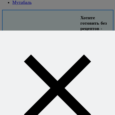
Мутабаль
Хотите
готовить без
рецептов -
уверенно и
легко?
Книга
секретных
сочетаний
откроет вам
свободу
придумывать
блюда на ходу
и знать, что всё
получится.