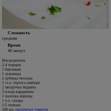
Сложность
средняя
Время
40 минут
Ингредиенты
2-4 порции
1
баклажан
1
луковица
2
зубчика чеснока
1
ст.л.
тертого имбиря
2
звездочки бадьяна
3
плода кардамона
1
палочка корицы
1
ч.л.
сахара
1/2
лимона
100
мл.
протертых томатов