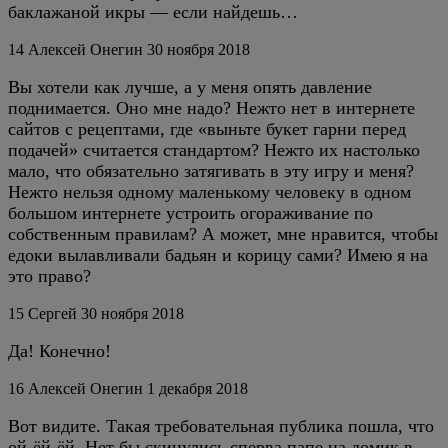
баклажаной икры — если найдешь…
14
Алексей Онегин
30 ноября 2018
Вы хотели как лучше, а у меня опять давление
поднимается. Оно мне надо? Нежто нет в интернете
сайтов с рецептами, где «выньте букет гарни перед
подачей» считается стандартом? Нежто их настолько
мало, что обязательно затягивать в эту игру и меня?
Нежто нельзя одному маленькому человеку в одном
большом интернете устроить огораживание по
собственным правилам? А может, мне нравится, чтобы
едоки вылавливали бадьян и корицу сами? Имею я на
это право?
15
Сергей
30 ноября 2018
Да! Конечно!
16
Алексей Онегин
1 декабря 2018
Вот видите. Такая требовательная публика пошла, что
ой-ёй-ёй. Нет бы скинулись сперва папе на домик в