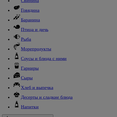
Свинина
Говядина
Баранина
Птица и дичь
Рыба
Морепродукты
Соусы и блюда с ними
Гарниры
Сыры
Хлеб и выпечка
Десерты и сладкие блюда
Напитки