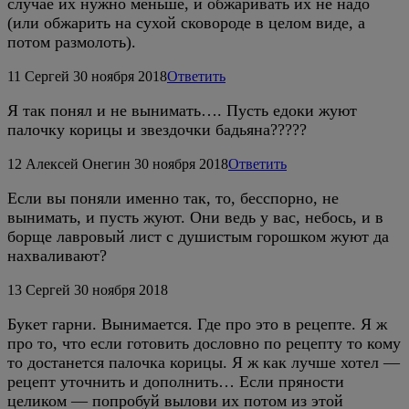
случае их нужно меньше, и обжаривать их не надо
(или обжарить на сухой сковороде в целом виде, а
потом размолоть).
11
Сергей
30 ноября 2018
Ответить
Я так понял и не вынимать…. Пусть едоки жуют
палочку корицы и звездочки бадьяна?????
12
Алексей Онегин
30 ноября 2018
Ответить
Если вы поняли именно так, то, бесспорно, не
вынимать, и пусть жуют. Они ведь у вас, небось, и в
борще лавровый лист с душистым горошком жуют да
нахваливают?
13
Сергей
30 ноября 2018
Букет гарни. Вынимается. Где про это в рецепте. Я ж
про то, что если готовить дословно по рецепту то кому
то достанется палочка корицы. Я ж как лучше хотел —
рецепт уточнить и дополнить… Если пряности
целиком — попробуй вылови их потом из этой