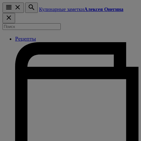
Кулинарные заметки
Алексея Онегина
Рецепты